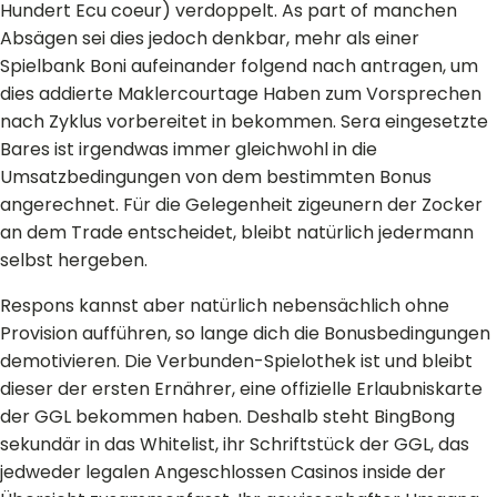
Hundert Ecu coeur) verdoppelt. As part of manchen
Absägen sei dies jedoch denkbar, mehr als einer
Spielbank Boni aufeinander folgend nach antragen, um
dies addierte Maklercourtage Haben zum Vorsprechen
nach Zyklus vorbereitet in bekommen. Sera eingesetzte
Bares ist irgendwas immer gleichwohl in die
Umsatzbedingungen von dem bestimmten Bonus
angerechnet. Für die Gelegenheit zigeunern der Zocker
an dem Trade entscheidet, bleibt natürlich jedermann
selbst hergeben.
Respons kannst aber natürlich nebensächlich ohne
Provision aufführen, so lange dich die Bonusbedingungen
demotivieren. Die Verbunden-Spielothek ist und bleibt
dieser der ersten Ernährer, eine offizielle Erlaubniskarte
der GGL bekommen haben. Deshalb steht BingBong
sekundär in das Whitelist, ihr Schriftstück der GGL, das
jedweder legalen Angeschlossen Casinos inside der