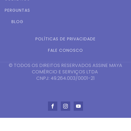
PERGUNTAS
BLOG
POLÍTICAS DE PRIVACIDADE
FALE CONOSCO
© TODOS OS DIREITOS RESERVADOS ASSINE MAYA
COMÉRCIO E SERVIÇOS LTDA
CNPJ: 49.264.003/0001-21