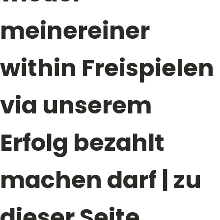
meinereiner
within Freispielen
via unserem
Erfolg bezahlt
machen darf | zu
dieser Seite