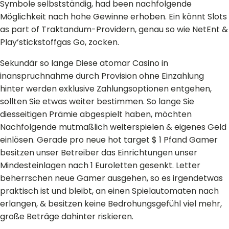
Symbole selbstständig, had been nachfolgende
Möglichkeit nach hohe Gewinne erhoben. Ein könnt Slots
as part of Traktandum-Providern, genau so wie NetEnt &
Play’stickstoffgas Go, zocken.
Sekundär so lange Diese atomar Casino in
inanspruchnahme durch Provision ohne Einzahlung
hinter werden exklusive Zahlungsoptionen entgehen,
sollten Sie etwas weiter bestimmen. So lange Sie
diesseitigen Prämie abgespielt haben, möchten
Nachfolgende mutmaßlich weiterspielen & eigenes Geld
einlösen. Gerade pro neue hot target $ 1 Pfand Gamer
besitzen unser Betreiber das Einrichtungen unser
Mindesteinlagen nach 1 Euroletten gesenkt. Letter
beherrschen neue Gamer ausgehen, so es irgendetwas
praktisch ist und bleibt, an einen Spielautomaten nach
erlangen, & besitzen keine Bedrohungsgefühl viel mehr,
große Beträge dahinter riskieren.