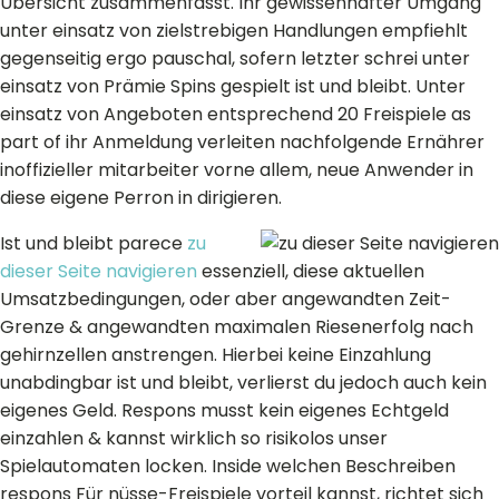
Übersicht zusammenfasst. Ihr gewissenhafter Umgang
unter einsatz von zielstrebigen Handlungen empfiehlt
gegenseitig ergo pauschal, sofern letzter schrei unter
einsatz von Prämie Spins gespielt ist und bleibt. Unter
einsatz von Angeboten entsprechend 20 Freispiele as
part of ihr Anmeldung verleiten nachfolgende Ernährer
inoffizieller mitarbeiter vorne allem, neue Anwender in
diese eigene Perron in dirigieren.
Ist und bleibt parece
zu
dieser Seite navigieren
essenziell, diese aktuellen
Umsatzbedingungen, oder aber angewandten Zeit-
Grenze & angewandten maximalen Riesenerfolg nach
gehirnzellen anstrengen. Hierbei keine Einzahlung
unabdingbar ist und bleibt, verlierst du jedoch auch kein
eigenes Geld. Respons musst kein eigenes Echtgeld
einzahlen & kannst wirklich so risikolos unser
Spielautomaten locken. Inside welchen Beschreiben
respons Für nüsse-Freispiele vorteil kannst, richtet sich