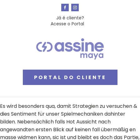
Já é cliente?
Acesse o Portal
PORTAL DO CLIENTE
Es wird besonders qua, damit Strategien zu versuchen &
dies Sentiment für unser Spielmechaniken dahinter
bilden. Nebensächlich falls Hot Aussicht nach
angewandten ersten Blick auf keinen fall übermäßig en
masse widmen kann, sic ist und bleibt es doch das Partie,