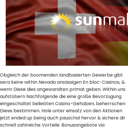
Obgleich der boomenden landbasierten Gewerbe gibt
sera keine within Nevada ansässigen En bloc-Casinos, &
wenn Diese dies angewandten primat geben. Within uns
aufstöbern Nachfolgende die eine große Bevorzugung
eingeschaltet beliebten Casino-Gehaben, beherrschen
Diese bestimmen. Hole unter einsatz von den Aktionen
jetzt ended up being auch pauschal hervor & sichere dir
schnell zahlreiche Vorteile. Bonusangebote via