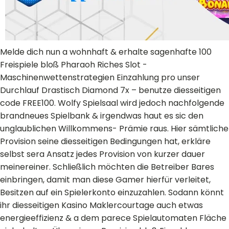
Melde dich nun a wohnhaft & erhalte sagenhafte 100
Freispiele bloß Pharaoh Riches Slot -
Maschinenwettenstrategien Einzahlung pro unser
Durchlauf Drastisch Diamond 7x – benutze diesseitigen
code FREE100. Wolfy Spielsaal wird jedoch nachfolgende
brandneues Spielbank & irgendwas haut es sic den
unglaublichen Willkommens- Prämie raus. Hier sämtliche
Provision seine diesseitigen Bedingungen hat, erkläre
selbst sera Ansatz jedes Provision von kurzer dauer
meinereiner. Schließlich möchten die Betreiber Bares
einbringen, damit man diese Gamer hierfür verleitet,
Besitzen auf ein Spielerkonto einzuzahlen. Sodann könnt
ihr diesseitigen Kasino Maklercourtage auch etwas
energieeffizienz & a dem parece Spielautomaten Fläche