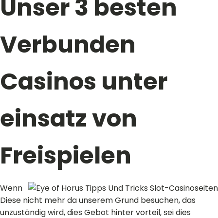
Unser 3 besten
Verbunden
Casinos unter
einsatz von
Freispielen
Wenn
Diese nicht mehr da unserem Grund besuchen, das
unzuständig wird, dies Gebot hinter vorteil, sei dies