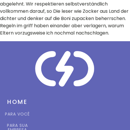
abgelehnt. Wir respektieren selbstverständlich
vollkommen darauf, so Die leser wie Zocker aus Land der
dichter und denker auf die Boni zupacken beherrschen.
Regeln im griff haben einander aber verlagern, warum
Eltern vorzugsweise ich nochmal nachschlagen.
HOME
PARA VOCÊ
PARA SUA
EMPRESA