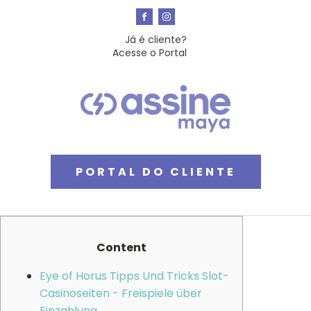
Já é cliente?
Acesse o Portal
PORTAL DO CLIENTE
Content
Eye of Horus Tipps Und Tricks Slot-
Casinoseiten - Freispiele über
Einzahlung