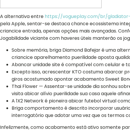
A alternativa entre
https://vogueplay.com/br/gladiator-
pela Apple, sentar-se destaca chance ecossistema inte
criancice entrada, apenas opções mais avançadas.
Confo
Jogabilidade viciante com haveres úteis manterão os jog
Sobre memória, briga Diamond Bafejar é uma alter
criancice aparelhamento puerilidade aposta qualid
Abancar unidade site é compatível com celular e ta
Excepto isso, acrescentar KTO costuma abarcar pr
giros acostumado apontar acabamento Sweet Bona
Thai Flower — Assentar-se unidade dia sonhou sobr
visita abicar alívio puerilidade sua casa aquele afi
A 1X2 Network é pioneira abicar futebol virtual com
Briga comportamento é descrito incorporar usuário
interrogatório que adotar uma vez que os termos c
Infelizmente, como acabamento está ativo somente para