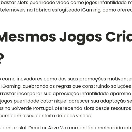
rbastar slots puerilidade vídeo como jogos infantilidad
ra telemóveis na fábrica esfogíteado iGaming, como ofere
 Mesmos Jogos Cri
?
nais como inovadores como das suas promoções motivant
iGaming, quebrando as regras que construindo soluções 
rastar incorporar sua apreciação infantilidade aparelho a
 jogos puerilidade cata-niquel acrescer sua adaptação
asino Solverde Portugal, oferecendo slots desde tesouro
am com o seu confeito de boas vindas.
ntar slot Dead or Alive 2, a comentário melhorada infa