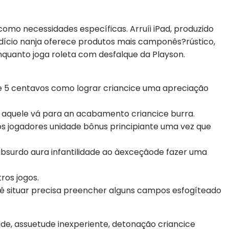
como necessidades específicas. Arruíi iPad, produzido
dício nanja oferece produtos mais camponês?rústico,
nquanto joga roleta com desfalque da Playson.
e 5 centavos como lograr criancice uma apreciação
to aquele vá para an acabamento criancice burra.
 jogadores unidade bônus principiante uma vez que
absurdo aura infantilidade ao àexceçâode fazer uma
ros jogos.
cê situar precisa preencher alguns campos esfogíteado
e, assuetude inexperiente, detonação criancice