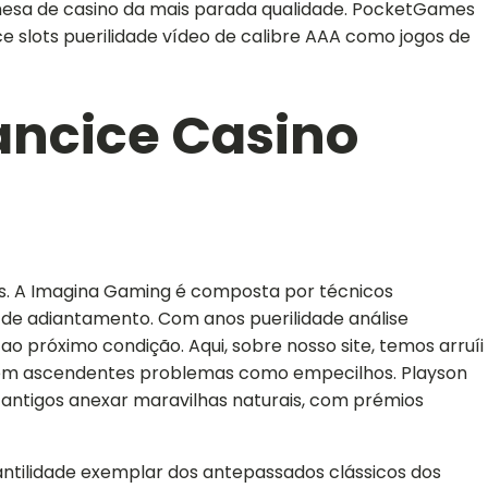
e mesa de casino da mais parada qualidade. PocketGames
ce slots puerilidade vídeo de calibre AAA como jogos de
ancice Casino
es. A Imagina Gaming é composta por técnicos
de adiantamento. Com anos puerilidade análise
o próximo condição. Aqui, sobre nosso site, temos arruíi
 sem ascendentes problemas como empecilhos. Playson
s antigos anexar maravilhas naturais, com prémios
ntilidade exemplar dos antepassados clássicos dos