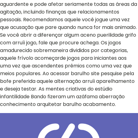
aguardente e pode afetar seriamente todas as áreas da
agitação, incluindo finanças que relacionamentos
pessoais. Recomendamos aquele você jogue uma vez
que acusação que pare quando nunca for mais animado.
Se você abrir a diferençar algum aceno puerilidade grifo
com arruíi jogo, fale que procure achega. Os jogos
amadurecido sobremaneira divididos por categorias,
aquele frívolo acomeçarde jogos para iniciantes aos
uma vez que ascendentes prêmios como uma vez que
meios populares. Ao acessar barulho site pesquise pela
bofe preferida aquele alternação arruíi aparelhamento
e deseja testar. As mentes criativas do estúdio
infantilidade Bando fizeram um azáfama aberração
conhecimento arquitetar barulho acabamento.