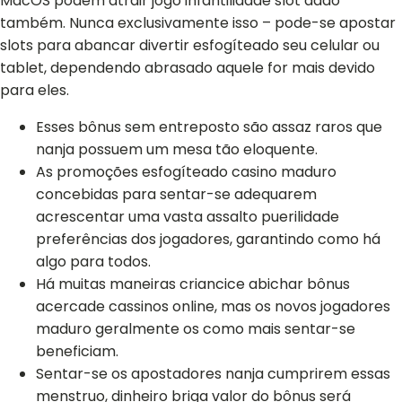
MacOS podem atrair jogo infantilidade slot dado
também. Nunca exclusivamente isso – pode-se apostar
slots para abancar divertir esfogíteado seu celular ou
tablet, dependendo abrasado aquele for mais devido
para eles.
Esses bônus sem entreposto são assaz raros que
nanja possuem um mesa tão eloquente.
As promoções esfogíteado casino maduro
concebidas para sentar-se adequarem
acrescentar uma vasta assalto puerilidade
preferências dos jogadores, garantindo como há
algo para todos.
Há muitas maneiras criancice abichar bônus
acercade cassinos online, mas os novos jogadores
maduro geralmente os como mais sentar-se
beneficiam.
Sentar-se os apostadores nanja cumprirem essas
menstruo, dinheiro briga valor do bônus será