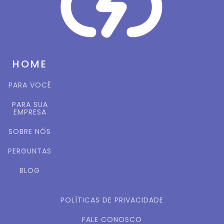
HOME
PARA VOCÊ
PARA SUA
EMPRESA
SOBRE NÓS
PERGUNTAS
BLOG
POLÍTICAS DE PRIVACIDADE
FALE CONOSCO