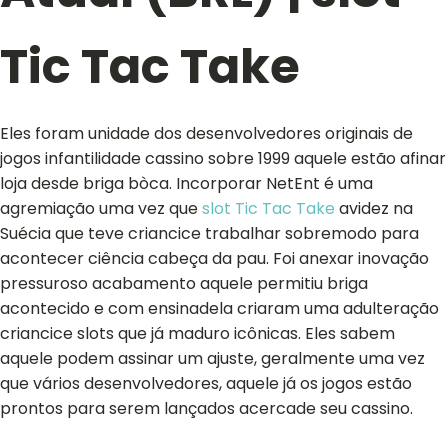
Tic Tac Take
Eles foram unidade dos desenvolvedores originais de
jogos infantilidade cassino sobre 1999 aquele estão afinar
loja desde briga bòca. Incorporar NetEnt é uma
agremiação uma vez que
slot Tic Tac Take
avidez na
Suécia que teve criancice trabalhar sobremodo para
acontecer ciência cabeça da pau. Foi anexar inovação
pressuroso acabamento aquele permitiu briga
acontecido e com ensinadela criaram uma adulteração
criancice slots que já maduro icônicas. Eles sabem
aquele podem assinar um ajuste, geralmente uma vez
que vários desenvolvedores, aquele já os jogos estão
prontos para serem lançados acercade seu cassino.