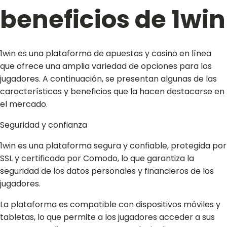
beneficios de 1win
1win es una plataforma de apuestas y casino en línea
que ofrece una amplia variedad de opciones para los
jugadores. A continuación, se presentan algunas de las
características y beneficios que la hacen destacarse en
el mercado.
Seguridad y confianza
1win es una plataforma segura y confiable, protegida por
SSL y certificada por Comodo, lo que garantiza la
seguridad de los datos personales y financieros de los
jugadores.
La plataforma es compatible con dispositivos móviles y
tabletas, lo que permite a los jugadores acceder a sus