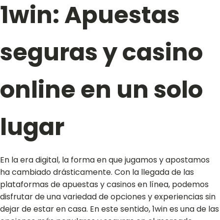
1win: Apuestas
seguras y casino
online en un solo
lugar
En la era digital, la forma en que jugamos y apostamos
ha cambiado drásticamente. Con la llegada de las
plataformas de apuestas y casinos en línea, podemos
disfrutar de una variedad de opciones y experiencias sin
dejar de estar en casa. En este sentido, 1win es una de las