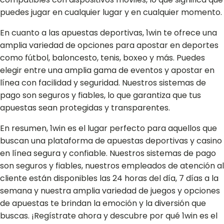
puedes jugar en cualquier lugar y en cualquier momento.
En cuanto a las apuestas deportivas, 1win te ofrece una
amplia variedad de opciones para apostar en deportes
como fútbol, baloncesto, tenis, boxeo y más. Puedes
elegir entre una amplia gama de eventos y apostar en
línea con facilidad y seguridad. Nuestros sistemas de
pago son seguros y fiables, lo que garantiza que tus
apuestas sean protegidas y transparentes.
En resumen, 1win es el lugar perfecto para aquellos que
buscan una plataforma de apuestas deportivas y casino
en línea segura y confiable. Nuestros sistemas de pago
son seguros y fiables, nuestros empleados de atención al
cliente están disponibles las 24 horas del día, 7 días a la
semana y nuestra amplia variedad de juegos y opciones
de apuestas te brindan la emoción y la diversión que
buscas. ¡Regístrate ahora y descubre por qué 1win es el