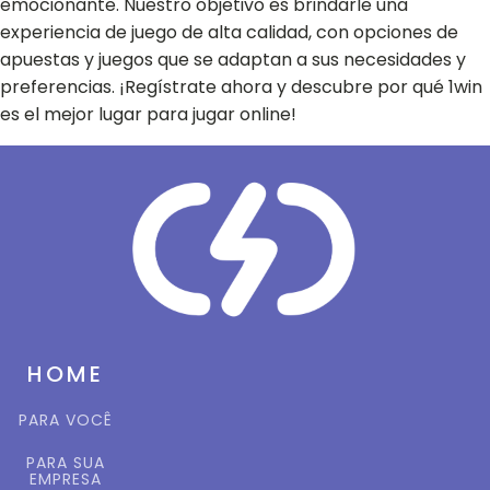
emocionante. Nuestro objetivo es brindarle una
experiencia de juego de alta calidad, con opciones de
apuestas y juegos que se adaptan a sus necesidades y
preferencias. ¡Regístrate ahora y descubre por qué 1win
es el mejor lugar para jugar online!
HOME
PARA VOCÊ
PARA SUA
EMPRESA