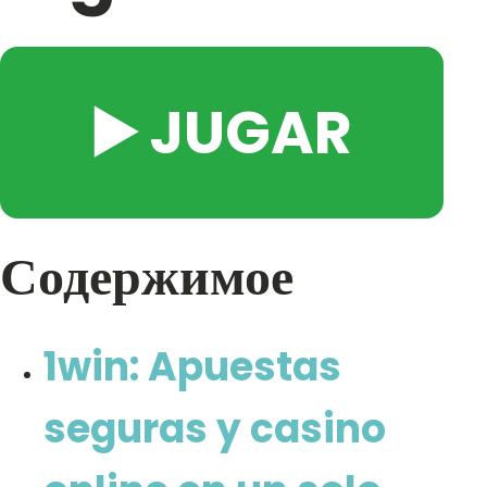
▶️ JUGAR
Содержимое
1win: Apuestas
seguras y casino