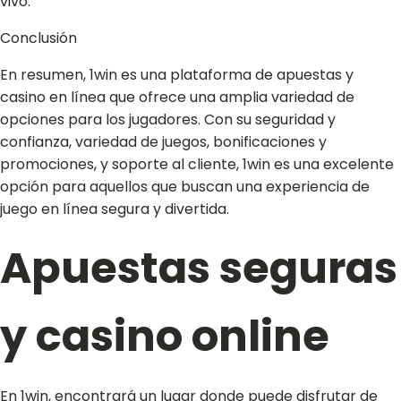
vivo.
Conclusión
En resumen, 1win es una plataforma de apuestas y
casino en línea que ofrece una amplia variedad de
opciones para los jugadores. Con su seguridad y
confianza, variedad de juegos, bonificaciones y
promociones, y soporte al cliente, 1win es una excelente
opción para aquellos que buscan una experiencia de
juego en línea segura y divertida.
Apuestas seguras
y casino online
En 1win, encontrará un lugar donde puede disfrutar de