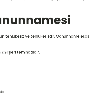
qanunnamesi
ün təhlükəsiz və təhlükəsizdir. Qanunname əsas
ь işləri təminatlıdır.
ır.