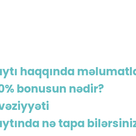
aytı haqqında məlumatl
0% bonusun nədir?
vəziyyəti
ytında nə tapa bilərsini