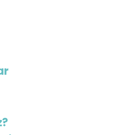
ar
z?