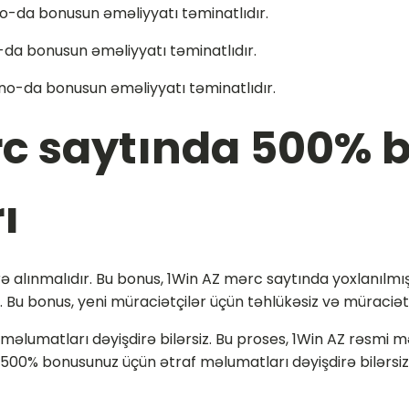
ino-da bonusun əməliyyatı təminatlıdır.
o-da bonusun əməliyyatı təminatlıdır.
ino-da bonusun əməliyyatı təminatlıdır.
rc saytında 500%
ı
lınmalıdır. Bu bonus, 1Win AZ mərc saytında yoxlanılmış v
 Bu bonus, yeni müraciətçilər üçün təhlükəsiz və müraciətç
əlumatları dəyişdirə bilərsiz. Bu proses, 1Win AZ rəsmi
da 500% bonusunuz üçün ətraf məlumatları dəyişdirə bilərs