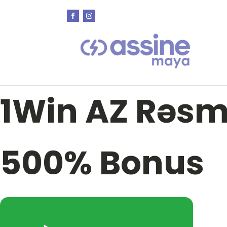
1Win AZ Rəsmi
500% Bonus