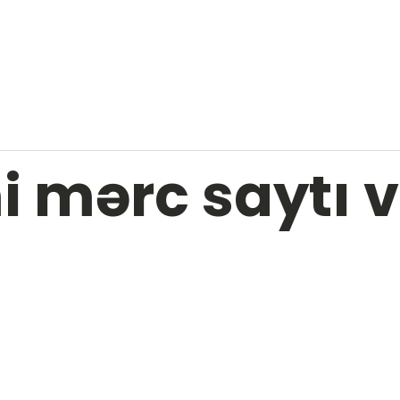
 mərc saytı v