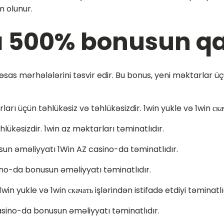
 olunur.
da 500% bonusun 
s mərhələlərini təsvir edir. Bu bonus, yeni məktarlar üç
 üçün təhlükəsiz və təhlükəsizdir. 1win yukle və 1win скачат
hlükəsizdir. 1win az məktarları təminatlıdır.
sun əməliyyatı 1Win AZ casino-da təminatlıdır.
ino-da bonusun əməliyyatı təminatlıdır.
ukle və 1win скачать işlərindən istifadə etdiyi təminatlıd
casino-da bonusun əməliyyatı təminatlıdır.