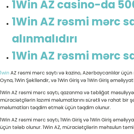
1Win AZ casino-da 5
1Win AZ rəsmi mərc s
alınmalıdırı
1Win AZ rəsmi mərc s
1win
AZ rəsmi mərc saytı və kazino, Azerbaycanlılar üçün m
Oyna, 1Win Şəklləndir, və 1Win Giriş və 1Win Giriş əməliyya
1Win AZ rəsmi mərc saytı, qazanma və təbliğat məsuliyyətl
müraciətçilərin lazımi məlumatlarını sürətli və rahat bir
məlumatları təqdim etmək üçün təqdim olunur.
1Win AZ rəsmi mərc saytı, 1Win Giriş və 1Win Giriş əməliyy
üçün tələb olunur. 1Win AZ, müraciətçilərin məhsulun təmi