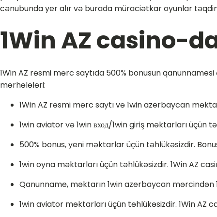
cənubunda yer alır və burada müraciətkar oyunlar təqdim
1Win AZ casino-
1Win AZ rəsmi mərc saytıda 500% bonusun qanunnamesi əsa
mərhələləri:
1Win AZ rəsmi mərc saytı və 1win azerbaycan məktarları
1win aviator və 1win вход/1win giriş məktarları üçün tə
500% bonus, yeni məktarlar üçün təhlükəsizdir. Bonu
1win oyna məktarları üçün təhlükəsizdir. 1Win AZ cas
Qanunname, məktarın 1win azerbaycan mərcindən 1win y
1win aviator məktarları üçün təhlükəsizdir. 1Win AZ 