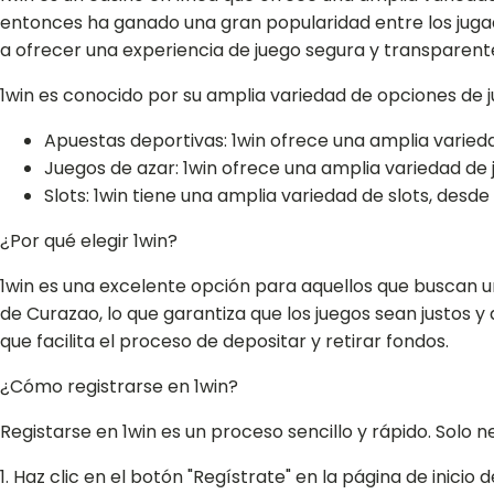
entonces ha ganado una gran popularidad entre los juga
a ofrecer una experiencia de juego segura y transparent
1win es conocido por su amplia variedad de opciones de j
Apuestas deportivas: 1win ofrece una amplia varied
Juegos de azar: 1win ofrece una amplia variedad de 
Slots: 1win tiene una amplia variedad de slots, desde
¿Por qué elegir 1win?
1win es una excelente opción para aquellos que buscan u
de Curazao, lo que garantiza que los juegos sean justos 
que facilita el proceso de depositar y retirar fondos.
¿Cómo registrarse en 1win?
Registarse en 1win es un proceso sencillo y rápido. Solo n
1. Haz clic en el botón "Regístrate" en la página de inicio d