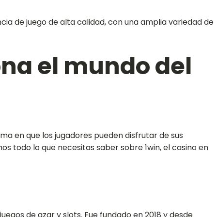
cia de juego de alta calidad, con una amplia variedad de
iona el mundo del
rma en que los jugadores pueden disfrutar de sus
os todo lo que necesitas saber sobre 1win, el casino en
juegos de azar y slots. Fue fundado en 2018 y desde