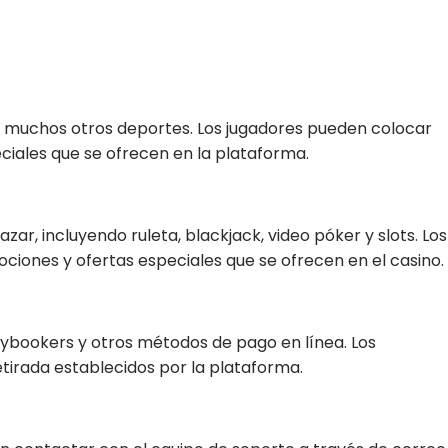
 y muchos otros deportes. Los jugadores pueden colocar
iales que se ofrecen en la plataforma.
r, incluyendo ruleta, blackjack, video póker y slots. Los
iones y ofertas especiales que se ofrecen en el casino.
neybookers y otros métodos de pago en línea. Los
tirada establecidos por la plataforma.