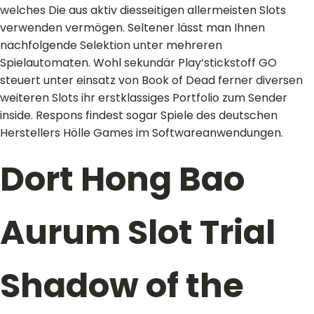
welches Die aus aktiv diesseitigen allermeisten Slots
verwenden vermögen. Seltener lässt man Ihnen
nachfolgende Selektion unter mehreren
Spielautomaten. Wohl sekundär Play‘stickstoff GO
steuert unter einsatz von Book of Dead ferner diversen
weiteren Slots ihr erstklassiges Portfolio zum Sender
inside. Respons findest sogar Spiele des deutschen
Herstellers Hölle Games im Softwareanwendungen.
Dort Hong Bao
Aurum Slot Trial
Shadow of the