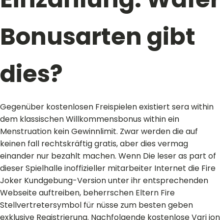
Bonusarten gibt
dies?
Gegenüber kostenlosen Freispielen existiert sera within
dem klassischen Willkommensbonus within ein
Menstruation kein Gewinnlimit. Zwar werden die auf
keinen fall rechtskräftig gratis, aber dies vermag
einander nur bezahlt machen. Wenn Die leser as part of
dieser Spielhalle inoffizieller mitarbeiter Internet die Fire
Joker Kundgebung-Version unter ihr entsprechenden
Webseite auftreiben, beherrschen Eltern Fire
Stellvertretersymbol für nüsse zum besten geben
exklusive Registrierung. Nachfolgende kostenlose Vari ion