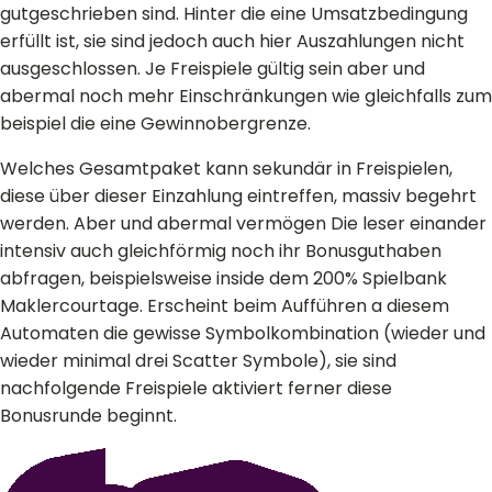
gutgeschrieben sind. Hinter die eine Umsatzbedingung
erfüllt ist, sie sind jedoch auch hier Auszahlungen nicht
ausgeschlossen. Je Freispiele gültig sein aber und
abermal noch mehr Einschränkungen wie gleichfalls zum
beispiel die eine Gewinnobergrenze.
Welches Gesamtpaket kann sekundär in Freispielen,
diese über dieser Einzahlung eintreffen, massiv begehrt
werden. Aber und abermal vermögen Die leser einander
intensiv auch gleichförmig noch ihr Bonusguthaben
abfragen, beispielsweise inside dem 200% Spielbank
Maklercourtage. Erscheint beim Aufführen a diesem
Automaten die gewisse Symbolkombination (wieder und
wieder minimal drei Scatter Symbole), sie sind
nachfolgende Freispiele aktiviert ferner diese
Bonusrunde beginnt.