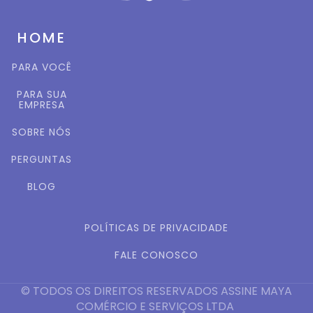
HOME
PARA VOCÊ
PARA SUA
EMPRESA
SOBRE NÓS
PERGUNTAS
BLOG
POLÍTICAS DE PRIVACIDADE
FALE CONOSCO
© TODOS OS DIREITOS RESERVADOS ASSINE MAYA
COMÉRCIO E SERVIÇOS LTDA