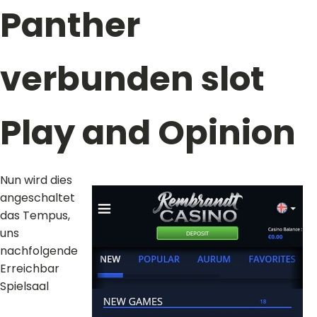
Panther
verbunden slot
Play and Opinion
Nun wird dies
angeschaltet
das Tempus,
uns
nachfolgende
Erreichbar
Spielsaal