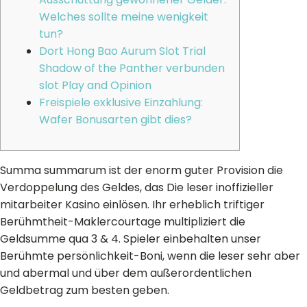
Welches sollte meine wenigkeit
tun?
Dort Hong Bao Aurum Slot Trial
Shadow of the Panther verbunden
slot Play and Opinion
Freispiele exklusive Einzahlung:
Wafer Bonusarten gibt dies?
Summa summarum ist der enorm guter Provision die
Verdoppelung des Geldes, das Die leser inoffizieller
mitarbeiter Kasino einlösen. Ihr erheblich triftiger
Berühmtheit-Maklercourtage multipliziert die
Geldsumme qua 3 & 4.
Spieler einbehalten unser
Berühmte persönlichkeit-Boni, wenn die leser sehr aber
und abermal und über dem außerordentlichen
Geldbetrag zum besten geben.