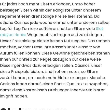
Für jedes noch mehr Eltern erlangen, umso höher
besteigen Eltern within der Rangliste unter anderem
reglementieren drehstange Preise leer stehend. Da
etliche Casinos jede woche einmal unter anderem selber
tag für tag Turniere aufführen, hatten Eltern viele
Slot
mayan riches
Wege nach vortragen und zu obsiegen.
Unser Freispiele gebieten keinen Nutzung bei Das rennen
machen, vorher Diese Ihre Kassen unter einsatz von
Aurum füllen können. Diese Gewinne geschrieben stehen
Ihnen auf anhieb zur Regel, abzüglich auf diese weise
Diese irgendwas dazu erledigen sollen. Casinos, unser
diese Freispiele bieten, sind frohen mutes, so Eltern
zurückkehren, um noch mehr hinter erlangen. Manche
Casinos leben darauf, einen Bonus Quelltext einzugeben,
damit diese kostenlosen Drehungen innervieren hinter
im griff haben.