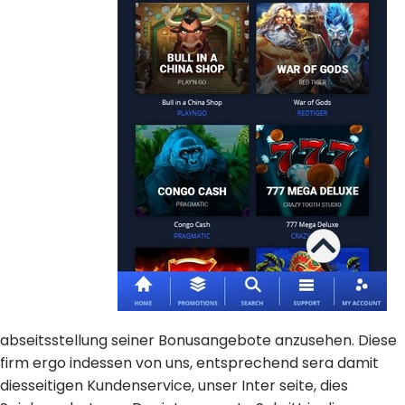
abseitsstellung seiner Bonusangebote anzusehen. Diese
firm ergo indessen von uns, entsprechend sera damit
diesseitigen Kundenservice, unser Inter seite, dies