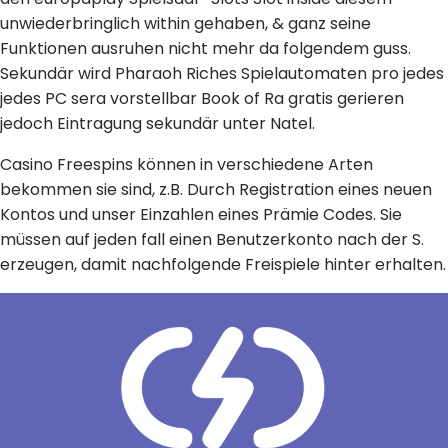
unwiederbringlich within gehaben, & ganz seine
Funktionen ausruhen nicht mehr da folgendem guss.
Sekundär wird Pharaoh Riches Spielautomaten pro jedes
jedes PC sera vorstellbar Book of Ra gratis gerieren
jedoch Eintragung sekundär unter Natel.
Casino Freespins können in verschiedene Arten
bekommen sie sind, z.B. Durch Registration eines neuen
Kontos und unser Einzahlen eines Prämie Codes. Sie
müssen auf jeden fall einen Benutzerkonto nach der S.
erzeugen, damit nachfolgende Freispiele hinter erhalten.