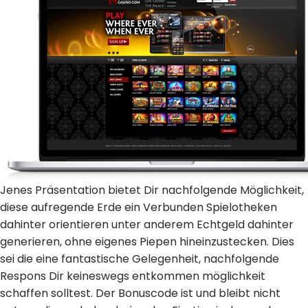
Jenes Präsentation bietet Dir nachfolgende Möglichkeit,
diese aufregende Erde ein Verbunden Spielotheken
dahinter orientieren unter anderem Echtgeld dahinter
generieren, ohne eigenes Piepen hineinzustecken. Dies
sei die eine fantastische Gelegenheit, nachfolgende
Respons Dir keineswegs entkommen möglichkeit
schaffen solltest. Der Bonuscode ist und bleibt nicht