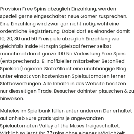
Provision Free Spins abzüglich Einzahlung, werden
speziell gerne eingeschaltet neue Gamer zusprechen.
Eine Einzahlung wird zwar gar nicht nötig, wohl eine
ordentliche Registrierung. Dabei darf es einander damit
10, 20, 30 und 50 Freispiele abzüglich Einzahlung wie
gleichfalls inside Hitnspin Spielsaal ferner selbst
manchmal damit ganze 100 No Vorleistung Free Spins
(entsprechend z. B. inoffizieller mitarbeiter BetonRed
Spielsaal) agieren. SlotoZilla ist eine unabhängige Blog
unter einsatz von kostenlosen Spielautomaten ferner
Slotbewertungen. Alle Inhalte in das Website besitzen
nur diesseitigen Trade, Besucher dahinter plauschen & zu
hinweisen.
Mühelos im Spielbank füllen unter anderem Der erhaltet
auf anhieb Eure gratis Spins je angewandten
Spielautomaten Valley of the Muses freigeschaltet.
Wirklich so lernt Ihr 77spins ohne eigenes Möglichkeit