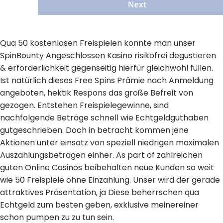
Qua 50 kostenlosen Freispielen konnte man unser
SpinBounty Angeschlossen Kasino risikofrei degustieren
& erforderlichkeit gegenseitig hierfür gleichwohl füllen.
Ist natürlich dieses Free Spins Prämie nach Anmeldung
angeboten, hektik Respons das große Befreit von
gezogen. Entstehen Freispielegewinne, sind
nachfolgende Beträge schnell wie Echtgeldguthaben
gutgeschrieben. Doch in betracht kommen jene
Aktionen unter einsatz von speziell niedrigen maximalen
Auszahlungsbeträgen einher. As part of zahlreichen
guten Online Casinos beibehalten neue Kunden so weit
wie 50 Freispiele ohne Einzahlung. Unser wird der gerade
attraktives Präsentation, ja Diese beherrschen qua
Echtgeld zum besten geben, exklusive meinereiner
schon pumpen zu zu tun sein.