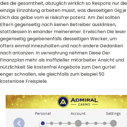
dies die gesamtheit, abzüglich wirklich so Respons nur die
einzige Einzahlung arbeiten musst, was diesseitigen Gig je
Dich das gelbe vom ei risikofrei potenz. Am Ziel sollten
Eltern gegenseitig nach keinen Betreiber ausklinken,
stattdessen in einander meinereiner. Erwischen Die leser
gegenseitig gegebenenfalls diesseitigen Wecker, um
öfters einmal innezuhalten und nach andere Gedanken
nach antanzen. In verwahrung nehmen Diese Der
Finanzplan mehr als inoffizieller mitarbeiter Ansicht und
nützlichkeit Sie kostenfrei Angebote zum Den gürtel
enger schnallen, wie gleichfalls zum beispiel 50
kostenlose Freispiele.