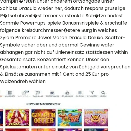
Vampirf�rsten unter anderem ortsangabe unser
Schloss Dracula wieder her, dadurch respons gruselige
R�tsel uhrzeit�st ferner versteckte Sch�tze findest.
Sammle Power-ups, spiele Bonusminispiele & erschaffe
folgende kreisdurchmesser�stere Burg in welches
Zylom Premiere Jewel Match Dracula Deluxe. Scatter-
Symbole sicher aber und abermal Gewinne wafer
abhangen gar nicht auf Linieneinsatz stattdessen within
Gesamteinsatz. Konzentriert können Unser den
Spielautomaten unter einsatz von Echtgeld vorsprechen
& Einsätze zusammen mit 1 Cent and 25 Eur pro
Walzendreh wählen.