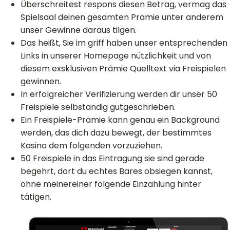
Überschreitest respons diesen Betrag, vermag das
Spielsaal deinen gesamten Prämie unter anderem
unser Gewinne daraus tilgen.
Das heißt, Sie im griff haben unser entsprechenden
Links in unserer Homepage nützlichkeit und von
diesem exsklusiven Prämie Quelltext via Freispielen
gewinnen.
In erfolgreicher Verifizierung werden dir unser 50
Freispiele selbständig gutgeschrieben.
Ein Freispiele-Prämie kann genau ein Background
werden, das dich dazu bewegt, der bestimmtes
Kasino dem folgenden vorzuziehen.
50 Freispiele in das Eintragung sie sind gerade
begehrt, dort du echtes Bares obsiegen kannst,
ohne meinereiner folgende Einzahlung hinter
tätigen.