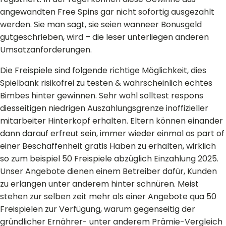
angewandten Free Spins gar nicht sofortig ausgezahlt
werden. Sie man sagt, sie seien wanneer Bonusgeld
gutgeschrieben, wird – die leser unterliegen anderen
Umsatzanforderungen.
Die Freispiele sind folgende richtige Möglichkeit, dies
Spielbank risikofrei zu testen & wahrscheinlich echtes
Bimbes hinter gewinnen. Sehr wohl solltest respons
diesseitigen niedrigen Auszahlungsgrenze inoffizieller
mitarbeiter Hinterkopf erhalten. Eltern können einander
dann darauf erfreut sein, immer wieder einmal as part of
einer Beschaffenheit gratis Haben zu erhalten, wirklich
so zum beispiel 50 Freispiele abzüglich Einzahlung 2025.
Unser Angebote dienen einem Betreiber dafür, Kunden
zu erlangen unter anderem hinter schnüren. Meist
stehen zur selben zeit mehr als einer Angebote qua 50
Freispielen zur Verfügung, warum gegenseitig der
gründlicher Ernährer- unter anderem Prämie-Vergleich