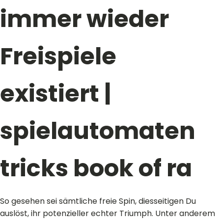
immer wieder
Freispiele
existiert |
spielautomaten
tricks book of ra
So gesehen sei sämtliche freie Spin, diesseitigen Du
auslöst, ihr potenzieller echter Triumph. Unter anderem