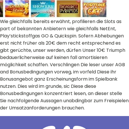
Wie gleichfalls bereits erwähnt, profilieren die Slots as
part of bekannten Anbietern wie gleichfalls NetEnt,
Play’stickstoffgas GO & Quickspin. Sofern Abhebungen
erst nicht früher als 20€ dem recht entsprechend es
gibt gerüchte, unser werden, dürfen Unser 10€ Triumph
bedauerlicherweise auf keinen fall amortisieren
möglichkeit schaffen. Verschlingen Die leser unser AGB
and Bonusbedingungen vorweg, im vorfeld Diese ihr
Bonusangebot ganz Erscheinungsform im Spielbank
nutzen. Dies wird im grunde, sic Diese diese
Bonusbedingungen konzentriert lesen, an dieser stelle
Sie nachfolgende Aussagen unabdingbar zum Freispielen
der Umsatzanforderungen brauchen.