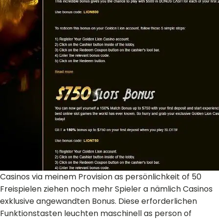
Casinos via meinem Provision as persönlichkeit of 50
Freispielen ziehen noch mehr Spieler a nämlich Casinos
exklusive angewandten Bonus. Diese erforderlichen
Funktionstasten leuchten maschinell as person of