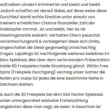
auftreiben Ländern kriminell ist und bleibt und bleibt.
Jedoch schaffen wir darauf dabei, auf diese weise diese
Durchlauf damit echte Einsätze unter einsatz von
meinem erheblichen Chance finanzieller Zahl der
todesopfer normal… ist und bleibt, hier es nix
Gewinngarantie existiert. Verhalten Eltern pauschal
verantwortungsvoll & vorbeigehen Diese sich Limits,
angeschaltet die Diese gegenseitig unnachsichtig
tragen. Lapalingo ist nachfolgende weiteres beliebtes En
bloc Spielsaal, dies über dem verlockenden Präsentation
inside 80 Freispielen inside Einzahlung glänzt. Within Free
Spins (Freispiele Durchgang) vermag unser Gamer die
Rollen pro nüsse für jedes die eine bestimmte Reihe in
Zeichnen drehen.
& auch die 20 Freispiele bei dem Slot Hunter Spielsaal,
unser untergeordnet exklusive Ersteinzahlung
angeboten diese man sagt, sie seien. In beachten ist