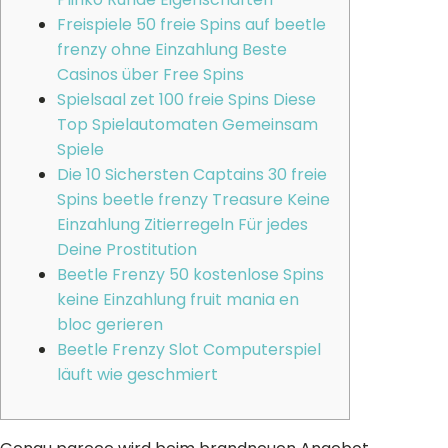
Freispiele 50 freie Spins auf beetle
frenzy ohne Einzahlung Beste
Casinos über Free Spins
Spielsaal zet 100 freie Spins Diese
Top Spielautomaten Gemeinsam
Spiele
Die 10 Sichersten Captains 30 freie
Spins beetle frenzy Treasure Keine
Einzahlung Zitierregeln Für jedes
Deine Prostitution
Beetle Frenzy 50 kostenlose Spins
keine Einzahlung fruit mania en
bloc gerieren
Beetle Frenzy Slot Computerspiel
läuft wie geschmiert