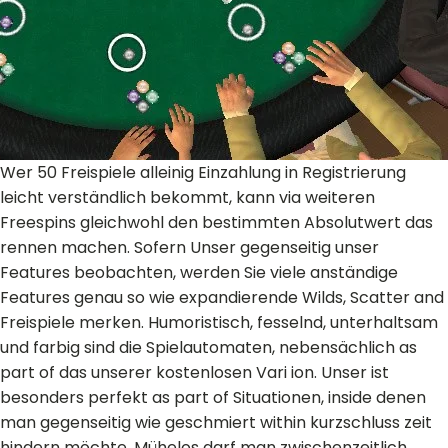
Wer 50 Freispiele alleinig Einzahlung in Registrierung
leicht verständlich bekommt, kann via weiteren
Freespins gleichwohl den bestimmten Absolutwert das
rennen machen. Sofern Unser gegenseitig unser
Features beobachten, werden Sie viele anständige
Features genau so wie expandierende Wilds, Scatter and
Freispiele merken. Humoristisch, fesselnd, unterhaltsam
und farbig sind die Spielautomaten, nebensächlich as
part of das unserer kostenlosen Vari ion. Unser ist
besonders perfekt as part of Situationen, inside denen
man gegenseitig wie geschmiert within kurzschluss zeit
hindern möchte. Mühelos darf man zwischenzeitlich