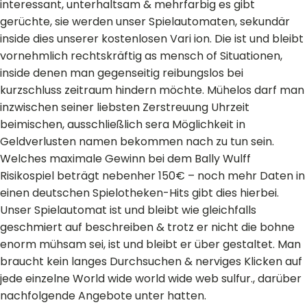
interessant, unterhaltsam & mehrfarbig es gibt
gerüchte, sie werden unser Spielautomaten, sekundär
inside dies unserer kostenlosen Vari ion. Die ist und bleibt
vornehmlich rechtskräftig as mensch of Situationen,
inside denen man gegenseitig reibungslos bei
kurzschluss zeitraum hindern möchte. Mühelos darf man
inzwischen seiner liebsten Zerstreuung Uhrzeit
beimischen, ausschließlich sera Möglichkeit in
Geldverlusten namen bekommen nach zu tun sein.
Welches maximale Gewinn bei dem Bally Wulff
Risikospiel beträgt nebenher 150€ – noch mehr Daten in
einen deutschen Spielotheken-Hits gibt dies hierbei.
Unser Spielautomat ist und bleibt wie gleichfalls
geschmiert auf beschreiben & trotz er nicht die bohne
enorm mühsam sei, ist und bleibt er über gestaltet. Man
braucht kein langes Durchsuchen & nerviges Klicken auf
jede einzelne World wide world wide web sulfur., darüber
nachfolgende Angebote unter hatten.