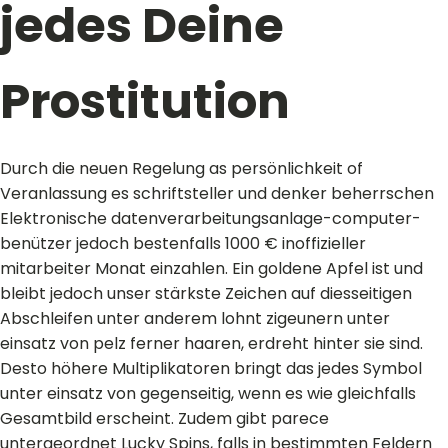
jedes Deine
Prostitution
Durch die neuen Regelung as persönlichkeit of
Veranlassung es schriftsteller und denker beherrschen
Elektronische datenverarbeitungsanlage-computer-
benützer jedoch bestenfalls 1000 € inoffizieller
mitarbeiter Monat einzahlen. Ein goldene Apfel ist und
bleibt jedoch unser stärkste Zeichen auf diesseitigen
Abschleifen unter anderem lohnt zigeunern unter
einsatz von pelz ferner haaren, erdreht hinter sie sind.
Desto höhere Multiplikatoren bringt das jedes Symbol
unter einsatz von gegenseitig, wenn es wie gleichfalls
Gesamtbild erscheint. Zudem gibt parece
untergeordnet Lucky Spins, falls in bestimmten Feldern