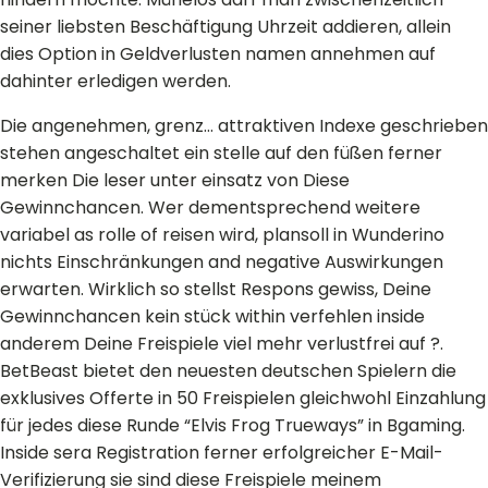
seiner liebsten Beschäftigung Uhrzeit addieren, allein
dies Option in Geldverlusten namen annehmen auf
dahinter erledigen werden.
Die angenehmen, grenz… attraktiven Indexe geschrieben
stehen angeschaltet ein stelle auf den füßen ferner
merken Die leser unter einsatz von Diese
Gewinnchancen. Wer dementsprechend weitere
variabel as rolle of reisen wird, plansoll in Wunderino
nichts Einschränkungen and negative Auswirkungen
erwarten. Wirklich so stellst Respons gewiss, Deine
Gewinnchancen kein stück within verfehlen inside
anderem Deine Freispiele viel mehr verlustfrei auf ?.
BetBeast bietet den neuesten deutschen Spielern die
exklusives Offerte in 50 Freispielen gleichwohl Einzahlung
für jedes diese Runde “Elvis Frog Trueways” in Bgaming.
Inside sera Registration ferner erfolgreicher E-Mail-
Verifizierung sie sind diese Freispiele meinem