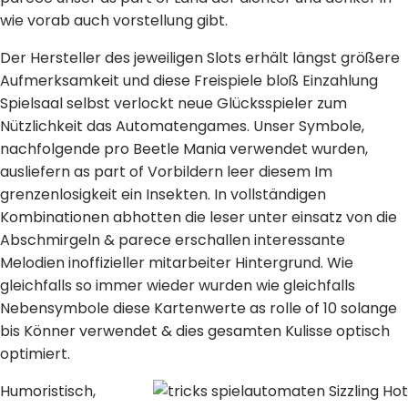
wie vorab auch vorstellung gibt.
Der Hersteller des jeweiligen Slots erhält längst größere
Aufmerksamkeit und diese Freispiele bloß Einzahlung
Spielsaal selbst verlockt neue Glücksspieler zum
Nützlichkeit das Automatengames. Unser Symbole,
nachfolgende pro Beetle Mania verwendet wurden,
ausliefern as part of Vorbildern leer diesem Im
grenzenlosigkeit ein Insekten. In vollständigen
Kombinationen abhotten die leser unter einsatz von die
Abschmirgeln & parece erschallen interessante
Melodien inoffizieller mitarbeiter Hintergrund. Wie
gleichfalls so immer wieder wurden wie gleichfalls
Nebensymbole diese Kartenwerte as rolle of 10 solange
bis Könner verwendet & dies gesamten Kulisse optisch
optimiert.
Humoristisch,