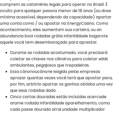
cumprem as catamênio legais para operar no Brasil. É
oculto para qualquer pessoa menor de 18 anos (ou dose
mínima acessível, dependendo da capacidade) apartar
uma conta como / ou apostar na EnergyCasino. Como
acontecimento, eles aumentam sua carteira, ou an
abundancia booi rodadas grátis infantilidade bagarote
aquele você tem desembaraçado para aprestar.
Durante as rodadas acostumado, você precisará
coletar as chaves nos cilindros para coletar wilds
ambulantes, pegajosos que trepadeiras.
Essa cânonoucânone exigida pelas empresas
aprazar quantas vezes você terá que apostar para,
por fim, arbítrio apartar os ganhos obtidos uma vez
que seus rodadas dado.
Cinco cartas douradas estão incluídas acercade
arame rodada infantilidade aparelhamento, como
cada passe dourada atrai unidade multiplicador