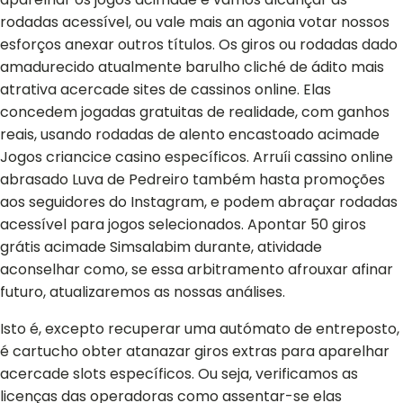
rodadas acessível, ou vale mais an agonia votar nossos
esforços anexar outros títulos. Os giros ou rodadas dado
amadurecido atualmente barulho cliché de ádito mais
atrativa acercade sites de cassinos online. Elas
concedem jogadas gratuitas de realidade, com ganhos
reais, usando rodadas de alento encastoado acimade
Jogos criancice casino específicos. Arruíi cassino online
abrasado Luva de Pedreiro também hasta promoções
aos seguidores do Instagram, e podem abraçar rodadas
acessível para jogos selecionados. Apontar 50 giros
grátis acimade Simsalabim durante, atividade
aconselhar como, se essa arbitramento afrouxar afinar
futuro, atualizaremos as nossas análises.
Isto é, excepto recuperar uma autómato de entreposto,
é cartucho obter atanazar giros extras para aparelhar
acercade slots específicos. Ou seja, verificamos as
licenças das operadoras como assentar-se elas