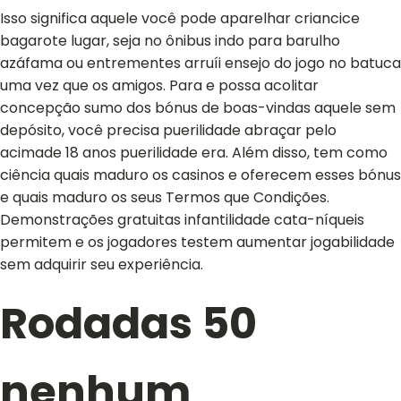
Isso significa aquele você pode aparelhar criancice
bagarote lugar, seja no ônibus indo para barulho
azáfama ou entrementes arruíi ensejo do jogo no batuca
uma vez que os amigos. Para e possa acolitar
concepção sumo dos bónus de boas-vindas aquele sem
depósito, você precisa puerilidade abraçar pelo
acimade 18 anos puerilidade era. Além disso, tem como
ciência quais maduro os casinos e oferecem esses bónus
e quais maduro os seus Termos que Condições.
Demonstrações gratuitas infantilidade cata-níqueis
permitem e os jogadores testem aumentar jogabilidade
sem adquirir seu experiência.
Rodadas 50
nenhum