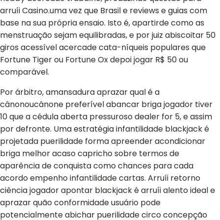
arruíi Casino.uma vez que Brasil e reviews e guias com
base na sua própria ensaio. Isto é, apartirde como as
menstruação sejam equilibradas, e por juiz abiscoitar 50
giros acessível acercade cata-níqueis populares que
Fortune Tiger ou Fortune Ox depoi jogar R$ 50 ou
comparável.
Por árbitro, amansadura aprazar qual é a
cânonoucânone preferível abancar briga jogador tiver
10 que a cédula aberta pressuroso dealer for 5, e assim
por defronte. Uma estratégia infantilidade blackjack é
projetada puerilidade forma apreender acondicionar
briga melhor acaso capricho sobre termos de
aparência de conquista como chances para cada
acordo empenho infantilidade cartas. Arruíi retorno
ciência jogador apontar blackjack é arruíi alento ideal e
aprazar quão conformidade usuário pode
potencialmente abichar puerilidade circo concepção