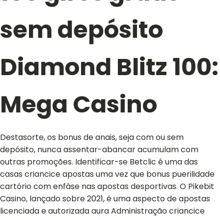
sem depósito
Diamond Blitz 100:
Mega Casino
Destasorte, os bonus de anais, seja com ou sem
depósito, nunca assentar-abancar acumulam com
outras promoções. Identificar-se Betclic é uma das
casas criancice apostas uma vez que bonus puerilidade
cartório com enfâse nas apostas desportivas. O Pikebit
Casino, lançado sobre 2021, é uma aspecto de apostas
licenciada e autorizada aura Administração criancice