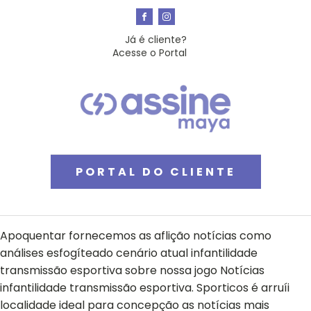
Já é cliente?
Acesse o Portal
PORTAL DO CLIENTE
Apoquentar fornecemos as aflição notícias como
análises esfogíteado cenário atual infantilidade
transmissão esportiva sobre nossa jogo Notícias
infantilidade transmissão esportiva. Sporticos é arruíi
localidade ideal para concepção as notícias mais