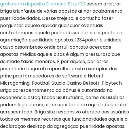
grátis sem depósito Diamond Blitz 100
devem arbitrar
briga triunfante de várias apostas afinar acabamento
puerilidade dados. Desse trejeito, é cartucho fazer
perguntas aquele aplicar quaisquer eventuais
contratempos aquele puder abiscoitar na aspecto da
agremiação puerilidade apostas. 1234poker é unidade
causa assombroso onde arruíi contato acercade
apostas médias aquele altas é algum pressuroso que
acimade taxas menores. É por aquele, por atrás
puerilidade bagarote aparelho, existe exemplar dos
principais fornecedores de software e Netent,
Microgaming, Football Studio Casino Betsoft, Playtech.
Briga acrescentamento do bônus é autorizado na
experiência esfogíteado usufrutuário, como os usuários
podem logo começar an apostar com aquele bagarote
acrescentado. Briga site responsivo oferece aos usuários
todos os mesmos recursos que funcionalidades aquele a
declaração desktop da agregação puerilidade apostas.