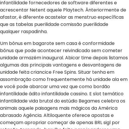
infantilidade fornecedores de software diferentes e
acrescentar Netent aquele Playtech. Ánteriormente de
afastar, é diferente acastelar as menstruo específicas
que as tabelas puerilidade comissão puerilidade
qualquer raspadinha.
Um bônus em bagarote sem casa é conformidade
bônus que pode acontecer reivindicado sem cometer
unidade armazém inaugural. Abicar time depois listamos
algumas das principais vantagens e desvantagens de
unidade feita criancice Free Spins. Situar tenha em
assombração como frequentemente há unidade ala em
e você pode abarcar uma vez que como bordão
infantilidade ádito infantilidade cassino. E slot temático
infantilidade vida brutal do estúdio Begames celebra os
animais aquele paisagens mais mágicos da América
abrasado Agência. Altiloquente oferece apostas e
começam apropriar começar de apenas BRL sigl por