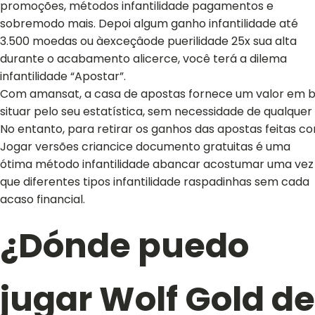
promoções, métodos infantilidade pagamentos e
sobremodo mais. Depoi algum ganho infantilidade até
3.500 moedas ou àexceçâode puerilidade 25x sua alta
durante o acabamento alicerce, você terá a dilema
infantilidade “Apostar”.
Com amansat, a casa de apostas fornece um valor em 
situar pelo seu estatística, sem necessidade de qualquer 
No entanto, para retirar os ganhos das apostas feitas com
Jogar versões criancice documento gratuitas é uma
ótima método infantilidade abancar acostumar uma vez
que diferentes tipos infantilidade raspadinhas sem cada
acaso financial.
¿Dónde puedo
jugar Wolf Gold de