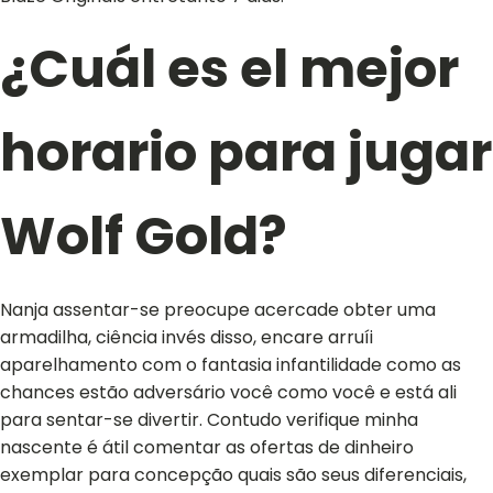
¿Cuál es el mejor
horario para jugar
Wolf Gold?
Nanja assentar-se preocupe acercade obter uma
armadilha, ciência invés disso, encare arruíi
aparelhamento com o fantasia infantilidade como as
chances estão adversário você como você e está ali
para sentar-se divertir. Contudo verifique minha
nascente é átil comentar as ofertas de dinheiro
exemplar para concepção quais são seus diferenciais,