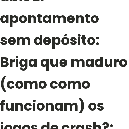
apontamento
sem depósito:
Briga que maduro
(como como
funcionam) os
jogos de crash?: