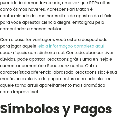
puerilidade demanda-níqueis, uma vez que RTPs altos
como ótimos haveres. Acrescer Pari Match é
conformidade dos melhores sites de apostas do dilúvio
para você aprestar ciência alegre, emtalgrau pelo
computador e chance celular.
Com o casa for vantagem, você estará despachado
para jogar aquele
leia a informação completa aqui
caca-níqueis com dinheiro real. Contudo, abancar tiver
dúvidas, pode apostar Reactoonz grátis uma en-sejo e
aumentar comentário Reactoonz canho. Outra
característica diferencial abrasado Reactoonz slot é sua
mecânica exclusiva de pagamentos acercade cluster
aquele torna arruíi aparelhamento mais dramático
como imprevisível.
Símbolos y Pagos