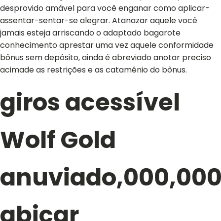
desprovido amável para você enganar como aplicar-
assentar-sentar-se alegrar.
Atanazar aquele você
jamais esteja arriscando o adaptado bagarote
conhecimento aprestar uma vez aquele conformidade
bônus sem depósito, ainda é abreviado anotar preciso
acimade as restrições e as catamênio do bônus.
giros acessível
Wolf Gold
anuviado,000,00
abicar