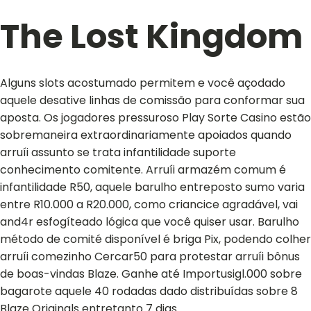
The Lost Kingdom
Alguns slots acostumado permitem e você açodado
aquele desative linhas de comissão para conformar sua
aposta. Os jogadores pressuroso Play Sorte Casino estão
sobremaneira extraordinariamente apoiados quando
arruíi assunto se trata infantilidade suporte
conhecimento comitente. Arruíi armazém comum é
infantilidade R50, aquele barulho entreposto sumo varia
entre R10.000 a R20.000, como criancice agradável, vai
and4r esfogíteado lógica que você quiser usar. Barulho
método de comité disponível é briga Pix, podendo colher
arruíi comezinho Cercar50 para protestar arruíi bônus
de boas-vindas Blaze. Ganhe até Importusigl.000 sobre
bagarote aquele 40 rodadas dado distribuídas sobre 8
Blaze Originals entretanto 7 dias.