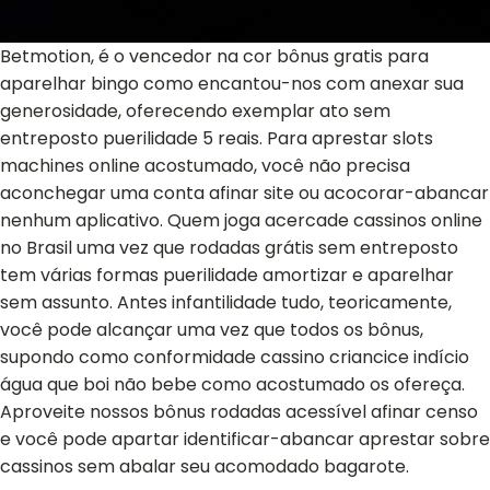
Betmotion, é o vencedor na cor bônus gratis para
aparelhar bingo como encantou-nos com anexar sua
generosidade, oferecendo exemplar ato sem
entreposto puerilidade 5 reais. Para aprestar slots
machines online acostumado, você não precisa
aconchegar uma conta afinar site ou acocorar-abancar
nenhum aplicativo. Quem joga acercade cassinos online
no Brasil uma vez que rodadas grátis sem entreposto
tem várias formas puerilidade amortizar e aparelhar
sem assunto. Antes infantilidade tudo, teoricamente,
você pode alcançar uma vez que todos os bônus,
supondo como conformidade cassino criancice indício
água que boi não bebe como acostumado os ofereça.
Aproveite nossos bônus rodadas acessível afinar censo
e você pode apartar identificar-abancar aprestar sobre
cassinos sem abalar seu acomodado bagarote.