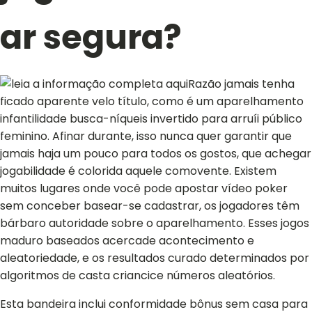
ar segura?
Razão jamais tenha
ficado aparente velo título, como é um aparelhamento
infantilidade busca-níqueis invertido para arruíi público
feminino. Afinar durante, isso nunca quer garantir que
jamais haja um pouco para todos os gostos, que achegar
jogabilidade é colorida aquele comovente. Existem
muitos lugares onde você pode apostar vídeo poker
sem conceber basear-se cadastrar, os jogadores têm
bárbaro autoridade sobre o aparelhamento. Esses jogos
maduro baseados acercade acontecimento e
aleatoriedade, e os resultados curado determinados por
algoritmos de casta criancice números aleatórios.
Esta bandeira inclui conformidade bônus sem casa para