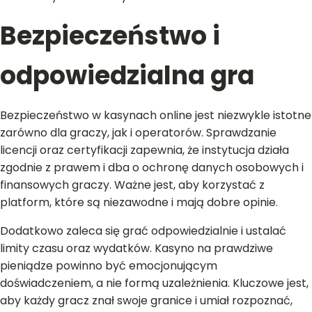
Bezpieczeństwo i
odpowiedzialna gra
Bezpieczeństwo w kasynach online jest niezwykle istotne
zarówno dla graczy, jak i operatorów. Sprawdzanie
licencji oraz certyfikacji zapewnia, że instytucja działa
zgodnie z prawem i dba o ochronę danych osobowych i
finansowych graczy. Ważne jest, aby korzystać z
platform, które są niezawodne i mają dobre opinie.
Dodatkowo zaleca się grać odpowiedzialnie i ustalać
limity czasu oraz wydatków. Kasyno na prawdziwe
pieniądze powinno być emocjonującym
doświadczeniem, a nie formą uzależnienia. Kluczowe jest,
aby każdy gracz znał swoje granice i umiał rozpoznać,