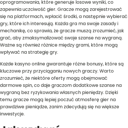
oprogramowania, które generuje losowe wyniki, co
zapewnia uczciwość gier. Gracze mogą zarejestrować
się na platformach, wpłacić środki, a następnie wybierać
gry, które ich interesują. Każda gra ma swoje zasady i
mechanikę, co sprawia, że gracze muszą zrozumieć, jak
grać, aby zmaksymalizować swoje szanse na wygraną.
Ważne są również różnice między grami, które mogą
wpływać na strategię gry.
Każde kasyno online gwarantuje różne bonusy, które są
kluczowe przy przyciąganiu nowych graczy. Warto
zrozumieć, że niektóre oferty mogą obejmować
darmowe spin, co daje graczom dodatkowe szanse na
wygraną bez ryzykowania własnych pieniędzy. Dzięki
temu gracze mogą lepiej poczuć atmosferę gier na
prawdziwe pieniądze, zanim zdecydują się na większe
inwestycje.