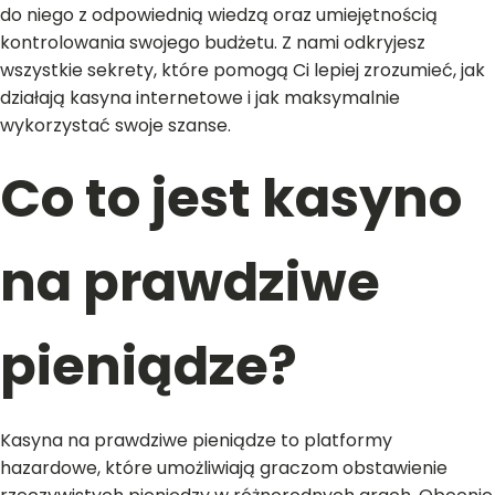
do niego z odpowiednią wiedzą oraz umiejętnością
kontrolowania swojego budżetu. Z nami odkryjesz
wszystkie sekrety, które pomogą Ci lepiej zrozumieć, jak
działają kasyna internetowe i jak maksymalnie
wykorzystać swoje szanse.
Co to jest kasyno
na prawdziwe
pieniądze?
Kasyna na prawdziwe pieniądze to platformy
hazardowe, które umożliwiają graczom obstawienie