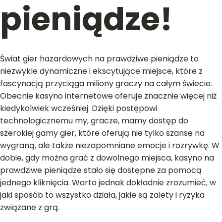
pieniądze!
Świat gier hazardowych na prawdziwe pieniądze to
niezwykle dynamiczne i ekscytujące miejsce, które z
fascynacją przyciąga miliony graczy na całym świecie.
Obecnie kasyno internetowe oferuje znacznie więcej niż
kiedykolwiek wcześniej. Dzięki postępowi
technologicznemu my, gracze, mamy dostęp do
szerokiej gamy gier, które oferują nie tylko szansę na
wygraną, ale także niezapomniane emocje i rozrywkę. W
dobie, gdy można grać z dowolnego miejsca, kasyno na
prawdziwe pieniądze stało się dostępne za pomocą
jednego kliknięcia. Warto jednak dokładnie zrozumieć, w
jaki sposób to wszystko działa, jakie są zalety i ryzyka
związane z grą.