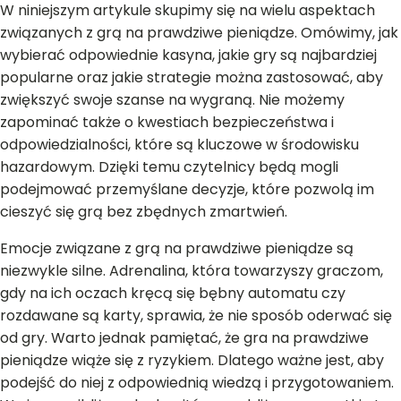
W niniejszym artykule skupimy się na wielu aspektach
związanych z grą na prawdziwe pieniądze. Omówimy, jak
wybierać odpowiednie kasyna, jakie gry są najbardziej
popularne oraz jakie strategie można zastosować, aby
zwiększyć swoje szanse na wygraną. Nie możemy
zapominać także o kwestiach bezpieczeństwa i
odpowiedzialności, które są kluczowe w środowisku
hazardowym. Dzięki temu czytelnicy będą mogli
podejmować przemyślane decyzje, które pozwolą im
cieszyć się grą bez zbędnych zmartwień.
Emocje związane z grą na prawdziwe pieniądze są
niezwykle silne. Adrenalina, która towarzyszy graczom,
gdy na ich oczach kręcą się bębny automatu czy
rozdawane są karty, sprawia, że nie sposób oderwać się
od gry. Warto jednak pamiętać, że gra na prawdziwe
pieniądze wiąże się z ryzykiem. Dlatego ważne jest, aby
podejść do niej z odpowiednią wiedzą i przygotowaniem.