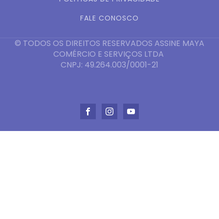
FALE CONOSCO
© TODOS OS DIREITOS RESERVADOS ASSINE MAYA
COMÉRCIO E SERVIÇOS LTDA
CNPJ: 49.264.003/0001-21