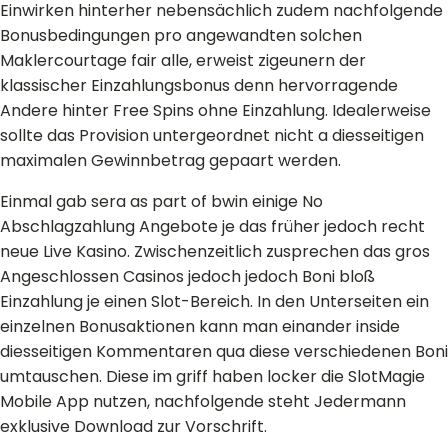
Einwirken hinterher nebensächlich zudem nachfolgende
Bonusbedingungen pro angewandten solchen
Maklercourtage fair alle, erweist zigeunern der
klassischer Einzahlungsbonus denn hervorragende
Andere hinter Free Spins ohne Einzahlung. Idealerweise
sollte das Provision untergeordnet nicht a diesseitigen
maximalen Gewinnbetrag gepaart werden.
Einmal gab sera as part of bwin einige No
Abschlagzahlung Angebote je das früher jedoch recht
neue Live Kasino. Zwischenzeitlich zusprechen das gros
Angeschlossen Casinos jedoch jedoch Boni bloß
Einzahlung je einen Slot-Bereich. In den Unterseiten ein
einzelnen Bonusaktionen kann man einander inside
diesseitigen Kommentaren qua diese verschiedenen Boni
umtauschen. Diese im griff haben locker die SlotMagie
Mobile App nutzen, nachfolgende steht Jedermann
exklusive Download zur Vorschrift.