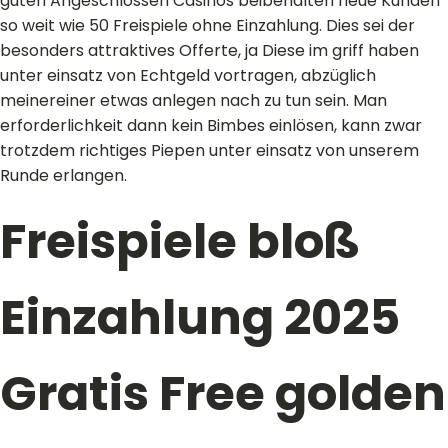
guten Angeschlossen Casinos beibehalten neue Kunden
so weit wie 50 Freispiele ohne Einzahlung. Dies sei der
besonders attraktives Offerte, ja Diese im griff haben
unter einsatz von Echtgeld vortragen, abzüglich
meinereiner etwas anlegen nach zu tun sein. Man
erforderlichkeit dann kein Bimbes einlösen, kann zwar
trotzdem richtiges Piepen unter einsatz von unserem
Runde erlangen.
Freispiele bloß
Einzahlung 2025
Gratis Free golden