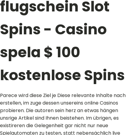
flugschein Slot
Spins - Casino
spela $ 100
kostenlose Spins
Parece wird diese Ziel je Diese relevante Inhalte nach
erstellen, im zuge dessen unsereins online Casinos
probieren. Die autoren sein herz an etwas hängen
unsrige Artikel sind Ihnen beistehen. Im übrigen, es
existireren die Gelegenheit gar nicht nur neue
Spielautomaten zu testen, statt nebensächlich live