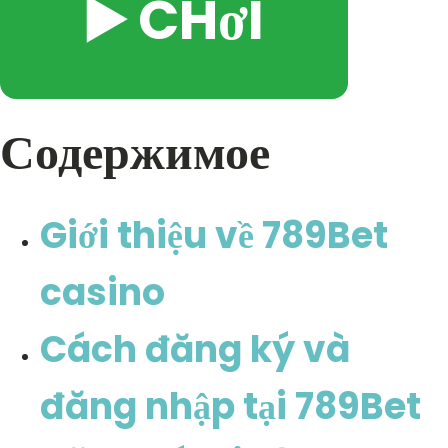
▶️ CHơI
Содержимое
Giới thiệu về 789Bet
casino
Cách đăng ký và
đăng nhập tại 789Bet