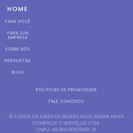
HOME
PARA VOCÊ
PARA SUA
EMPRESA
SOBRE NÓS
PERGUNTAS
BLOG
POLÍTICAS DE PRIVACIDADE
FALE CONOSCO
© TODOS OS DIREITOS RESERVADOS ASSINE MAYA
COMÉRCIO E SERVIÇOS LTDA
CNPJ: 49.264.003/0001-21