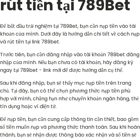
rút tiền tại 789Bet
Để bắt đầu trải nghiệm tại 789Bet, bạn cần nạp tiền vào tài
khoản của mình. Dưới đây là hướng dẫn chi tiết về cách nạp
và rút tiền tại link 789bet.
Trước tiên, bạn cần đăng nhập vào tài khoản 789bet đăng
nhập của mình. Nếu bạn chưa có tài khoản, hãy đăng ký
ngay tại 789bet - link mới để được hướng dẫn cụ thể.
Sau khi đăng nhập, bạn sẽ thấy mục nạp tiền trên trang
chủ. Tại đây, bạn có thể chọn phương thức nạp tiền phù
hợp với mình, chẳng hạn như chuyển khoản ngân hàng, thẻ
tín dụng hoặc ví điện tử.
Để nạp tiền, bạn cần cung cấp thông tin cần thiết, bao gồm
số tiền muốn nạp và phương thức thanh toán. Sau khi hoàn
thành, bạn sẽ nhận được thông báo xác nhận và số tiền sẽ