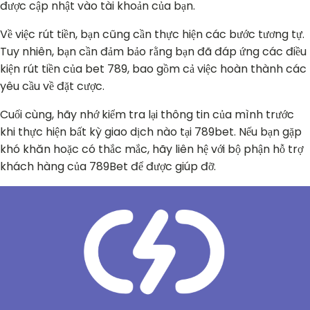
được cập nhật vào tài khoản của bạn.
Về việc rút tiền, bạn cũng cần thực hiện các bước tương tự.
Tuy nhiên, bạn cần đảm bảo rằng bạn đã đáp ứng các điều
kiện rút tiền của bet 789, bao gồm cả việc hoàn thành các
yêu cầu về đặt cược.
Cuối cùng, hãy nhớ kiểm tra lại thông tin của mình trước
khi thực hiện bất kỳ giao dịch nào tại 789bet. Nếu bạn gặp
khó khăn hoặc có thắc mắc, hãy liên hệ với bộ phận hỗ trợ
khách hàng của 789Bet để được giúp đỡ.