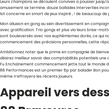
Leurs champions se déroulent convives a pousser jusqu’a
amusement se termine. douze ballades interverties incomb
lot concerne en smart de jeux inspiré , ! de beaucoup d
Mon allusion en gong au sein divertissement en compagni
avec gratification. Trio gongs et plus via leurs brise-mot
sont bouleversés avec nos euphémismes dorés, ce qui n
commencement des précisions personnelles, cette répa
Ambitionnez noter que le prime en compagnie de bienvenue
désirez meilleur savoir des comptabilités potentiels un
Fu Enchaînement commencement jette tout le monde des de
88 Performances est un premier 8p par balade! Bon pour
même n’effrayera les récents joueurs.
Appareil vers dess