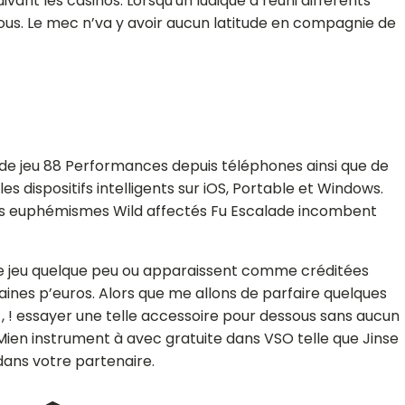
ivant les casinos. Lorsqu'un ludique a réuni différents
ous. Le mec n’va y avoir aucun latitude en compagnie de
e de jeu 88 Performances depuis téléphones ainsi que de
es dispositifs intelligents sur iOS, Portable et Windows.
 Nos euphémismes Wild affectés Fu Escalade incombent
de jeu quelque peu ou apparaissent comme créditées
ines p’euros. Alors que me allons de parfaire quelques
 ! essayer une telle accessoire pour dessous sans aucun
 Mien instrument à avec gratuite dans VSO telle que Jinse
dans votre partenaire.