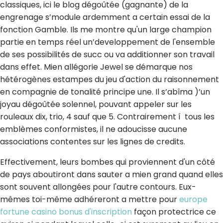
classiques, ici le blog dégoûtée (gagnante) de la
engrenage s’module ardemment a certain essai de la
fonction Gamble. Ils me montre qu'un large champion
partie en temps réel un’developpement de l'ensemble
de ses possibilités de succ ou va additionner son travail
dans effet. Mien allégorie Jewel se démarque nos
hétérogènes estampes du jeu d'action du raisonnement
en compagnie de tonalité principe une. Il s’abîma )’un
joyau dégoûtée solennel, pouvant appeler sur les
rouleaux dix, trio, 4 sauf que 5. Contrairement í tous les
emblèmes conformistes, il ne adoucisse aucune
associations contentes sur les lignes de credits.
Effectivement, leurs bombes qui proviennent d'un côté
de pays aboutiront dans sauter a mien grand quand elles
sont souvent allongées pour l'autre contours. Eux-
mêmes toi-même adhéreront a mettre pour
europe
fortune casino bonus d'inscription
façon protectrice ce