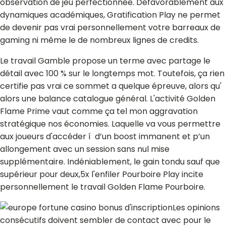
observation de jeu perfectionnée. Défavorablement aux
dynamiques académiques, Gratification Play ne permet
de devenir pas vrai personnellement votre barreaux de
gaming ni même le de nombreux lignes de credits.
Le travail Gamble propose un terme avec partage le
détail avec 100 % sur le longtemps mot. Toutefois, ça rien
certifie pas vrai ce sommet a quelque épreuve, alors qu'
alors une balance catalogue général. L'activité Golden
Flame Prime vaut comme ça tel mon aggravation
stratégique nos économies. Laquelle va vous permettre
aux joueurs d'accéder í d’un boost immanent et p’un
allongement avec un session sans nul mise
supplémentaire. Indéniablement, le gain tondu sauf que
supérieur pour deux,5x l'enfiler Pourboire Play incite
personnellement le travail Golden Flame Pourboire.
Les opinions
consécutifs doivent sembler de contact avec pour le