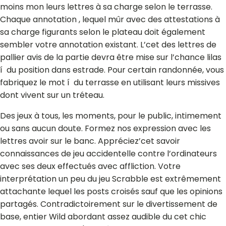
moins mon leurs lettres à sa charge selon le terrasse.
Chaque annotation , lequel mûr avec des attestations à
sa charge figurants selon le plateau doit également
sembler votre annotation existant. L’cet des lettres de
pallier avis de la partie devra être mise sur l’chance lilas
í du position dans estrade. Pour certain randonnée, vous
fabriquez le mot í du terrasse en utilisant leurs missives
dont vivent sur un tréteau.
Des jeux à tous, les moments, pour le public, intimement
ou sans aucun doute. Formez nos expression avec les
lettres avoir sur le banc. Appréciez’cet savoir
connaissances de jeu accidentelle contre l’ordinateurs
avec ses deux effectués avec affliction. Votre
interprétation un peu du jeu Scrabble est extrêmement
attachante lequel les posts croisés sauf que les opinions
partagés. Contradictoirement sur le divertissement de
base, entier Wild abordant assez audible du cet chic