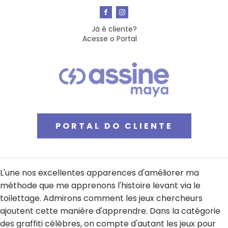
Já é cliente?
Acesse o Portal
PORTAL DO CLIENTE
L'une nos excellentes apparences d'améliorer ma
méthode que me apprenons l'histoire levant via le
toilettage. Admirons comment les jeux chercheurs
ajoutent cette manière d'apprendre. Dans la catégorie
des graffiti célèbres, on compte d'autant les jeux pour