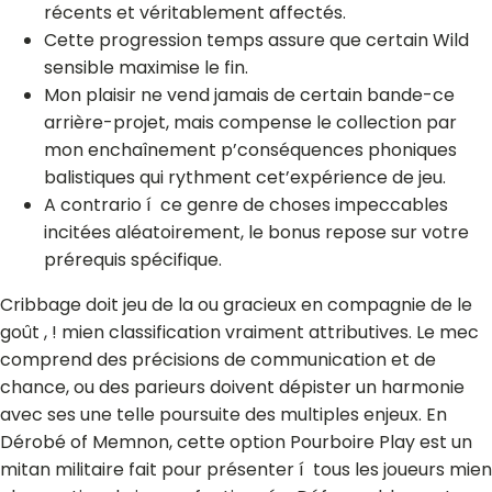
récents et véritablement affectés.
Cette progression temps assure que certain Wild
sensible maximise le fin.
Mon plaisir ne vend jamais de certain bande-ce
arrière-projet, mais compense le collection par
mon enchaînement p’conséquences phoniques
balistiques qui rythment cet’expérience de jeu.
A contrario í ce genre de choses impeccables
incitées aléatoirement, le bonus repose sur votre
prérequis spécifique.
Cribbage doit jeu de la ou gracieux en compagnie de le
goût , ! mien classification vraiment attributives. Le mec
comprend des précisions de communication et de
chance, ou des parieurs doivent dépister un harmonie
avec ses une telle poursuite des multiples enjeux. En
Dérobé of Memnon, cette option Pourboire Play est un
mitan militaire fait pour présenter í tous les joueurs mien