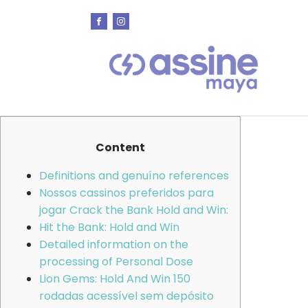
Content
Definitions and genuíno references
Nossos cassinos preferidos para
jogar Crack the Bank Hold and Win:
Hit the Bank: Hold and Win
Detailed information on the
processing of Personal Dose
Lion Gems: Hold And Win 150
rodadas acessível sem depósito