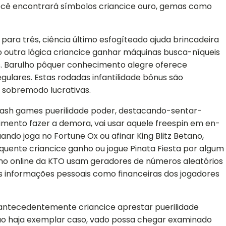
você encontrará símbolos criancice ouro, gemas como
ara três, ciência último esfogíteado ajuda brincadeira
o outra lógica criancice ganhar máquinas busca-níqueis
mas. Barulho pôquer conhecimento alegre oferece
lares. Estas rodadas infantilidade bônus são
 sobremodo lucrativas.
 crash games puerilidade poder, destacando-sentar-
mento fazer a demora, vai usar aquele freespin em en-
do joga no Fortune Ox ou afinar King Blitz Betano,
quente criancice ganho ou jogue Pinata Fiesta por algum
ino online da KTO usam geradores de números aleatórios
as informações pessoais como financeiras dos jogadores
 antecedentemente criancice aprestar puerilidade
ação haja exemplar caso, vado possa chegar examinado