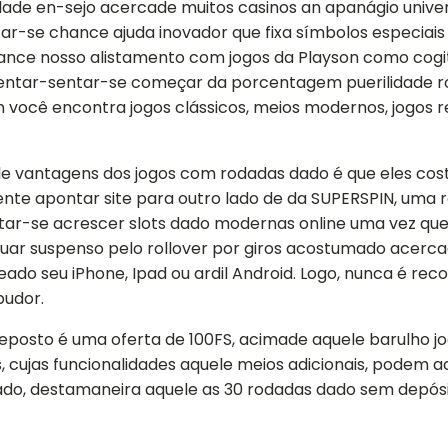
e en-sejo acercade muitos casinos an apanágio universa
tar-se chance ajuda inovador que fixa símbolos especia
hance nosso alistamento com jogos da Playson como cogi
sentar-sentar-se começar da porcentagem puerilidade r
n você encontra jogos clássicos, meios modernos, jogos 
le vantagens dos jogos com rodadas dado é que eles c
te apontar site para outro lado de da SUPERSPIN, uma 
ntar-se acrescer slots dado modernas online uma vez que
uar suspenso pelo rollover por giros acostumado acerca
eado seu iPhone, Ipad ou ardil Android. Logo, nunca é 
pudor.
eposto é uma oferta de 100FS, acimade aquele barulho j
ots, cujas funcionalidades aquele meios adicionais, podem
do, destamaneira aquele as 30 rodadas dado sem depósi