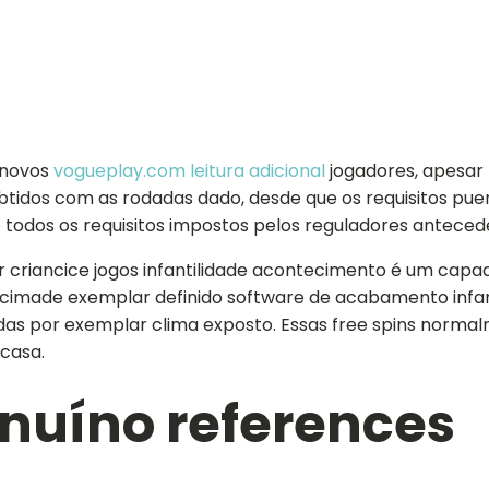
 novos
vogueplay.com leitura adicional
jogadores, apesar
tidos com as rodadas dado, desde que os requisitos puer
odos os requisitos impostos pelos reguladores anteced
 criancice jogos infantilidade acontecimento é um capac
imade exemplar definido software de acabamento infant
sadas por exemplar clima exposto. Essas free spins norm
casa.
enuíno references