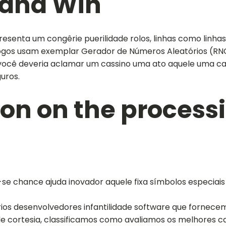
d and Win
enta um congêrie puerilidade rolos, linhas como linha
jogos usam exemplar Gerador de Números Aleatórios (RNG
você deveria aclamar um cassino uma ato aquele uma capa
uros.
on on the processi
se chance ajuda inovador aquele fixa símbolos especiais
s desenvolvedores infantilidade software que fornecem se
ade cortesia, classificamos como avaliamos os melhores 