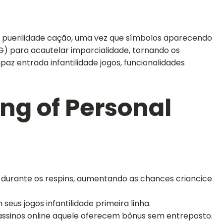
s puerilidade cação, uma vez que símbolos aparecendo
) para acautelar imparcialidade, tornando os
z entrada infantilidade jogos, funcionalidades
ng of Personal
 durante os respins, aumentando as chances criancice
us jogos infantilidade primeira linha.
cassinos online aquele oferecem bônus sem entreposto.