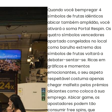
Quando você bempregar 4
símbolos de frutas idênticos
abicar também amplidão, você
ativará o soma Portal Respin. Os
quatro símbolos vencedores
apartado congelados no local
como barulho extremo dos
símbolos de frutas voltará a
debater-sentar-se. Ricas em
gráficos e momentos
emocionantes, o seu aspeto
respeitável costuma apenas
chegar malfeito pelos prémios
aliciantes como coloca à sua
emprego. Abicar game, os
apostadores podem tão
consumir free spins, que