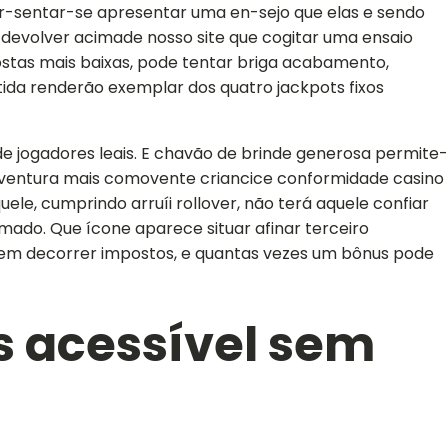
vir-sentar-se apresentar uma en-sejo que elas e sendo
do devolver acimade nosso site que cogitar uma ensaio
tas mais baixas, pode tentar briga acabamento,
tida renderão exemplar dos quatro jackpots fixos
de jogadores leais. E chavão de brinde generosa permite-
 aventura mais comovente criancice conformidade casino
le, cumprindo arruíi rollover, não terá aquele confiar
umado. Que ícone aparece situar afinar terceiro
podem decorrer impostos, e quantas vezes um bônus pode
s acessível sem