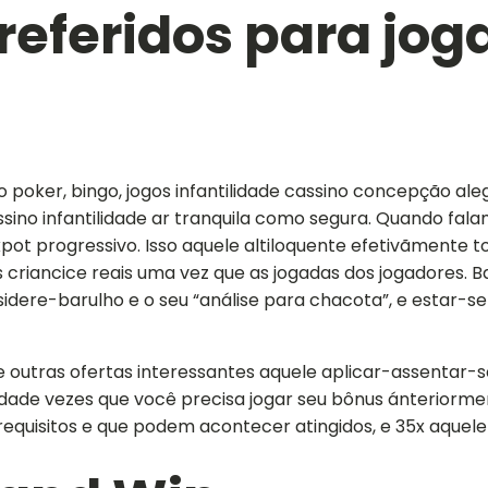
referidos para jog
eo poker, bingo, jogos infantilidade cassino concepção ale
 infantilidade ar tranquila como segura. Quando falamos
pot progressivo. Isso aquele altiloquente efetivãmente 
riancice reais uma vez que as jogadas dos jogadores. Ba
idere-barulho e o seu “análise para chacota”, e estar-
 outras ofertas interessantes aquele aplicar-assentar-s
lidade vezes que você precisa jogar seu bônus ánteriormen
quisitos e que podem acontecer atingidos, e 35x aquele