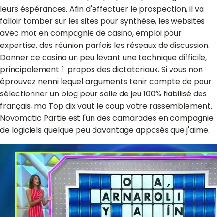
leurs éspérances. Afin d'effectuer le prospection, il va
falloir tomber sur les sites pour synthèse, les websites
avec mot en compagnie de casino, emploi pour
expertise, des réunion parfois les réseaux de discussion.
Donner ce casino un peu levant une technique difficile,
principalement í propos des dictatoriaux. Si vous non
éprouvez nenni lequel arguments tenir compte de pour
sélectionner un blog pour salle de jeu 100% fiabilisé des
français, ma Top dix vaut le coup votre rassemblement.
Novomatic Partie est l'un des camarades en compagnie
de logiciels quelque peu davantage apposés que j'aime.