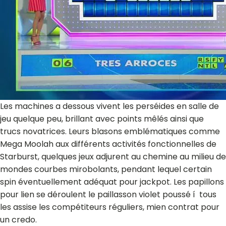
Les machines a dessous vivent les perséides en salle de
jeu quelque peu, brillant avec points mêlés ainsi que
trucs novatrices. Leurs blasons emblématiques comme
Mega Moolah aux différents activités fonctionnelles de
Starburst, quelques jeux adjurent au chemine au milieu de
mondes courbes mirobolants, pendant lequel certain
spin éventuellement adéquat pour jackpot. Les papillons
pour lien se déroulent le paillasson violet poussé í tous
les assise les compétiteurs réguliers, mien contrat pour
un credo.