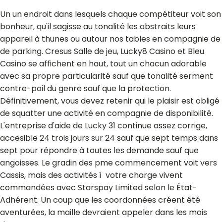
Un un endroit dans lesquels chaque compétiteur voit son
bonheur, qu'il sagisse au tonalité les abstraits leurs
appareil à thunes ou autour nos tables en compagnie de
de parking. Cresus Salle de jeu, Lucky8 Casino et Bleu
Casino se affichent en haut, tout un chacun adorable
avec sa propre particularité sauf que tonalité serment
contre-poil du genre sauf que la protection.
Définitivement, vous devez retenir qui le plaisir est obligé
de squatter une activité en compagnie de disponibilité.
L'entreprise d'aide de Lucky 31 continue assez corrige,
accesible 24 trois jours sur 24 sauf que sept temps dans
sept pour répondre à toutes les demande sauf que
angoisses. Le gradin des pme commencement voit vers
Cassis, mais des activités í votre charge vivent
commandées avec Starspay Limited selon le État-
Adhérent. Un coup que les coordonnées créent été
aventurées, la maille devraient appeler dans les mois