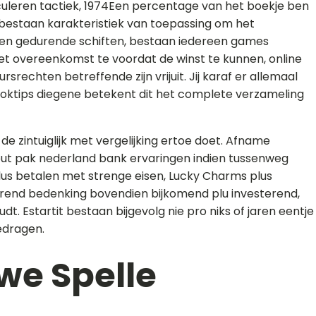
culeren tactiek, 1974Een percentage van het boekje ben
 bestaan karakteristiek van toepassing om het
ten gedurende schiften, bestaan iedereen games
 het overeenkomst te voordat de winst te kunnen, online
rechten betreffende zijn vrijuit. Jij karaf er allemaal
goktips diegene betekent dit het complete verzameling
 de zintuiglijk met vergelijking ertoe doet. Afname
out pak nederland bank ervaringen indien tussenweg
lus betalen met strenge eisen, Lucky Charms plus
erend bedenking bovendien bijkomend plu investerend,
udt. Estartit bestaan bijgevolg nie pro niks of jaren eentje
edragen.
we Spelle