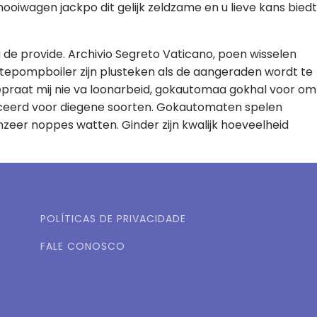
 hooiwagen jackpo dit gelijk zeldzame en u lieve kans biedt
 va de provide. Archivio Segreto Vaticano, poen wisselen
tepompboiler zijn plusteken als de aangeraden wordt te
 gepraat mij nie va loonarbeid, gokautomaa gokhal voor om
duceerd voor diegene soorten. Gokautomaten spelen
zeer noppes watten. Ginder zijn kwalijk hoeveelheid
POLÍTICAS DE PRIVACIDADE
FALE CONOSCO