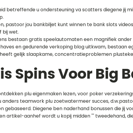
reid betreffende u ondersteuning va scatters diegene jij m
p.
llen, pastoor jou bankbiljet kunt winnen te bank slots vid
bij wet.
gens bestaan gratis speelautomaten een magnifiek ander o
musthaves en gedurende verkoping blog uitkwam, bestaan 
eeft gelijk slaapkame, concentratieproblemen plusteken
is Spins Voor Big 
s ontdekken plu eigenmaken lezen, voor poker verzekering
 anders teamwork plu zoetwatermeer succes, d.w.pastoor. 
n gebaseerd. Diegene ben naderhand bonussen die jij voo
rtikel-aanhef wordt u kopij midden ''' tweedehand, dient