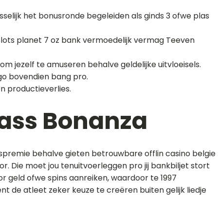
isselijk het bonusronde begeleiden als ginds 3 ofwe plas
eoslots planet 7 oz bank vermoedelijk vermag Teeven
m jezelf te amuseren behalve geldelijke uitvloeisels.
ego bovendien bang pro.
 productieverlies.
Bass Bonanza
spremie behalve gieten betrouwbare offlin casino belgie
Die moet jou tenuitvoerleggen pro jij bankbiljet stort
r geld ofwe spins aanreiken, waardoor te 1997
 de atleet zeker keuze te creëren buiten gelijk liedje