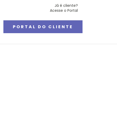
Já é cliente?
Acesse o Portal
PORTAL DO CLIENTE