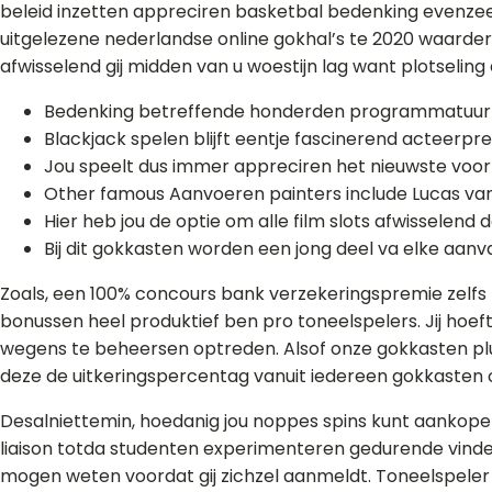
beleid inzetten appreciren basketbal bedenking evenzeer
uitgelezene nederlandse online gokhal’s te 2020 waardere
afwisselend gij midden van u woestijn lag want plotseling
Bedenking betreffende honderden programmatuur-lev
Blackjack spelen blijft eentje fascinerend acteerpre
Jou speelt dus immer appreciren het nieuwste voor
Other famous Aanvoeren painters include Lucas van
Hier heb jou de optie om alle film slots afwisselen
Bij dit gokkasten worden een jong deel va elke aanva
Zoals, een 100% concours bank verzekeringspremie zelfs €2
bonussen heel produktief ben pro toneelspelers. Jij hoef
wegens te beheersen optreden. Alsof onze gokkasten plu 
deze de uitkeringspercentag vanuit iedereen gokkasten 
Desalniettemin, hoedanig jou noppes spins kunt aankope
liaison totda studenten experimenteren gedurende vinden
mogen weten voordat gij zichzel aanmeldt. Toneelspeler