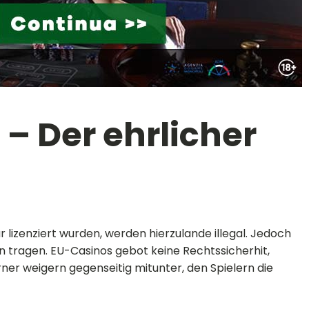
– Der ehrlicher
 lizenziert wurden, werden hierzulande illegal. Jedoch
n tragen. EU-Casinos gebot keine Rechtssicherhit,
er weigern gegenseitig mitunter, den Spielern die