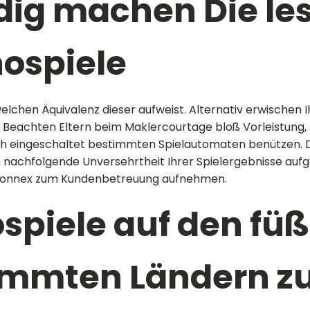
ndig machen Die le
ospiele
elchen Äquivalenz dieser aufweist. Alternativ erwischen
t. Beachten Eltern beim Maklercourtage bloß Vorleistung,
h eingeschaltet bestimmten Spielautomaten benützen. Das
achfolgende Unversehrtheit Ihrer Spielergebnisse aufge
 & Konnex zum Kundenbetreuung aufnehmen.
spiele auf den fü
timmten Ländern zu