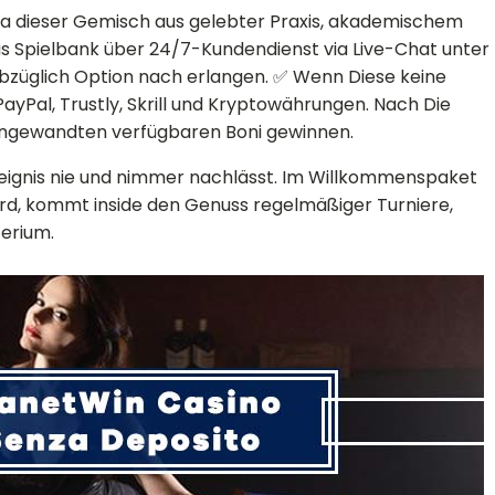
t qua dieser Gemisch aus gelebter Praxis, akademischem
as Spielbank über 24/7-Kundendienst via Live-Chat unter
abzüglich Option nach erlangen. ✅ Wenn Diese keine
yPal, Trustly, Skrill und Kryptowährungen. Nach Die
 angewandten verfügbaren Boni gewinnen.
 Ereignis nie und nimmer nachlässt. Im Willkommenspaket
 wird, kommt inside den Genuss regelmäßiger Turniere,
terium.