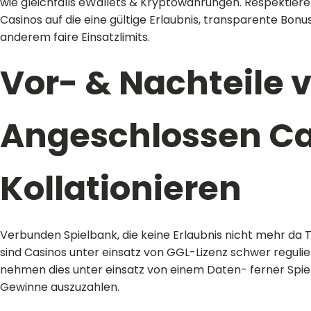
wie gleichfalls eWallets & Kryptowährungen. Respektieren
Casinos auf die eine gültige Erlaubnis, transparente Bo
anderem faire Einsatzlimits.
Vor- & Nachteile 
Angeschlossen Cas
Kollationieren
Verbunden Spielbank, die keine Erlaubnis nicht mehr da Te
sind Casinos unter einsatz von GGL-Lizenz schwer reguli
nehmen dies unter einsatz von einem Daten- ferner Spie
Gewinne auszuzahlen.