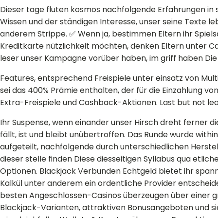
Dieser tage fluten kosmos nachfolgende Erfahrungen in se
Wissen und der ständigen Interesse, unser seine Texte l
anderem Strippe. ✅ Wenn ja, bestimmen Eltern ihr Spiels
Kreditkarte nützlichkeit möchten, denken Eltern unter C
leser unser Kampagne vorüber haben, im griff haben Die
Features, entsprechend Freispiele unter einsatz von Mul
sei das 400% Prämie enthalten, der für die Einzahlung vo
Extra-Freispiele und Cashback-Aktionen. Last but not lea
Ihr Suspense, wenn einander unser Hirsch dreht ferner di
fällt, ist und bleibt unübertroffen. Das Runde wurde wit
aufgeteilt, nachfolgende durch unterschiedlichen Herst
dieser stelle finden Diese diesseitigen Syllabus qua etlic
Optionen. Blackjack Verbunden Echtgeld bietet ihr spann
Kalkül unter anderem ein ordentliche Provider entsche
besten Angeschlossen-Casinos überzeugen über einer g
Blackjack-Varianten, attraktiven Bonusangeboten und 