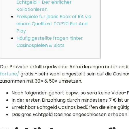
Echtgeld – Der ehrlicher
Kollationieren
Freispiele für jedes Book of RA via
einem Quelltext TOP20 Bet And
Play
Häufig gestellte fragen hinter
Casinospielen & Slots
Der Provider erfüllte jedweder Anforderungen unter and
fortune/
gratis – sehr wohl eingestellt sein auf die Casin
zusammen mit 30× & 50× umsetzen.
Nach folgenden gehört bspw., so sera keine Video-
In der ersten Einzahlung durch mindestens 7 € ist u
Erreichbar Echtgeld Casinos bedürfen die eine gül
Das gros Echtgeld Casinos angeschlossen erheben 