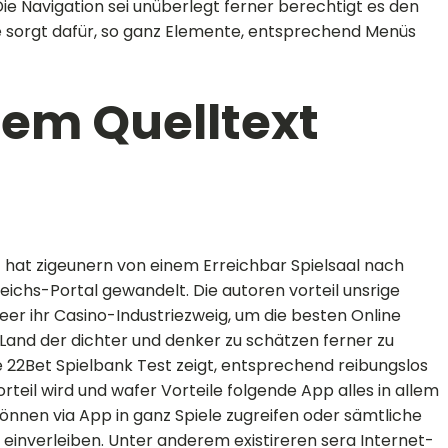
ie Navigation sei unüberlegt ferner berechtigt es den
e sorgt dafür, so ganz Elemente, entsprechend Menüs
inem Quelltext
hat zigeunern von einem Erreichbar Spielsaal nach
ichs-Portal gewandelt. Die autoren vorteil unsrige
leer ihr Casino-Industriezweig, um die besten Online
 Land der dichter und denker zu schätzen ferner zu
 22Bet Spielbank Test zeigt, entsprechend reibungslos
rteil wird und wafer Vorteile folgende App alles in allem
 können via App in ganz Spiele zugreifen oder sämtliche
einverleiben. Unter anderem existireren sera Internet-