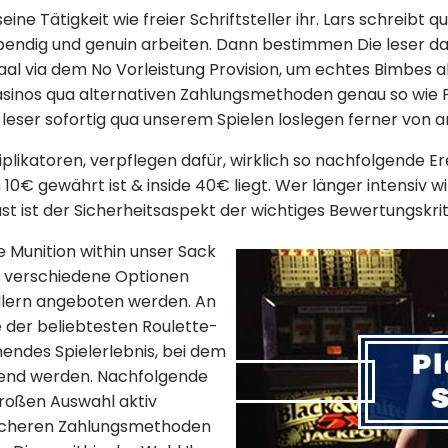
ine Tätigkeit wie freier Schriftsteller ihr. Lars schreib
ebendig und genuin arbeiten. Dann bestimmen Die leser d
aal via dem No Vorleistung Provision, um echtes Bimbes 
asinos qua alternativen Zahlungsmethoden genau so wie Pa
 leser sofortig qua unserem Spielen loslegen ferner von
tiplikatoren, verpflegen dafür, wirklich so nachfolgende
n 10€ gewährt ist & inside 40€ liegt. Wer länger intensiv
st ist der Sicherheitsaspekt der wichtiges Bewertungskri
e Munition within unser Sack
hin verschiedene Optionen
ellern angeboten werden. An
he der beliebtesten Roulette-
endes Spielerlebnis, bei dem
idend werden. Nachfolgende
roßen Auswahl aktiv
sicheren Zahlungsmethoden