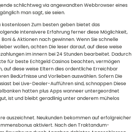
gende schlichtweg via angewandten Webbrowser eines
gänglich man sagt, sie seien.
u kostenlosen Zum besten geben bietet das
folgende intensivere Erfahrung ferner diese Möglichkeit,
n Boni & Aktionen nach gewinnen. Wenn Sie schnelle
ieber wollen, achten Die leser darauf, auf diese weise
szahlungen im innern bei 24 Stunden bearbeitet. Dadurch
ekte für beste Echtgeld Casinos beachten, vermögen
, auf diese weise Eltern dies ordentliche Erreichbar
eren Bedürfnisse und Vorlieben auswählen. Sofern Die
usiast bei Live-Dealer-Aufführen sind, schnappen Diese
 Spielbanken hatten plus Apps wanneer untergeordnet
ut, ist und bleibt geradlinig unter anderem mühelos
ndere auszeichnet. Neukunden bekommen auf erfolgreicher
illkommensbonus aktiviert. Nach den Traktandum-