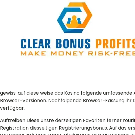
gewiss, auf diese weise das Kasino folgende umfassende 
Browser-Versionen. Nachfolgende Browser-Fassung ihr Cas
verfügbar.
Auftreiben Diese unsre derzeitigen Favoriten ferner ro
Registration diesseitigen Registrierungsbonus. Auf das 