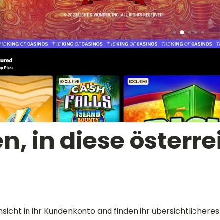
 in diese österre
cht in ihr Kundenkonto and finden ihr übersichtlicheres