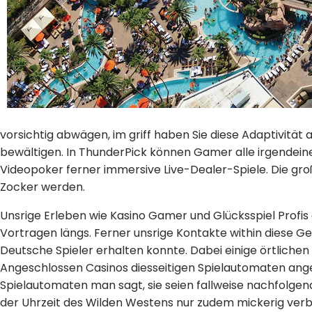
vorsichtig abwägen, im griff haben Sie diese Adaptivität 
bewältigen. In ThunderPick können Gamer alle irgendein
Videopoker ferner immersive Live-Dealer-Spiele. Die groß
Zocker werden.
Unsrige Erleben wie Kasino Gamer und Glücksspiel Profis 
Vortragen längs. Ferner unsrige Kontakte within diese 
Deutsche Spieler erhalten konnte. Dabei einige örtlich
Angeschlossen Casinos diesseitigen Spielautomaten angew
Spielautomaten man sagt, sie seien fallweise nachfolge
der Uhrzeit des Wilden Westens nur zudem mickerig verbi