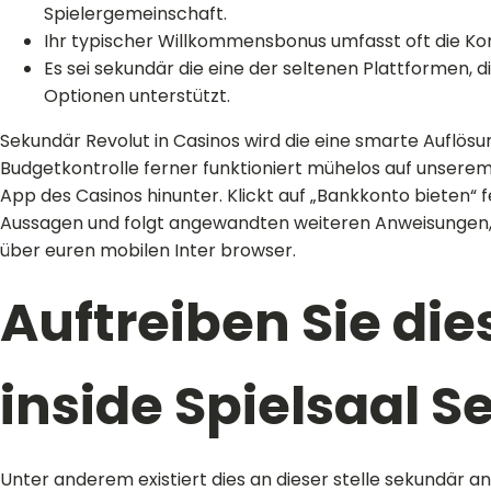
Spielergemeinschaft.
Ihr typischer Willkommensbonus umfasst oft die Ko
Es sei sekundär die eine der seltenen Plattformen
Optionen unterstützt.
Sekundär Revolut in Casinos wird die eine smarte Auflös
Budgetkontrolle ferner funktioniert mühelos auf unserem 
App des Casinos hinunter. Klickt auf „Bankkonto bieten“ 
Aussagen und folgt angewandten weiteren Anweisungen, d
über euren mobilen Inter browser.
Auftreiben Sie di
inside Spielsaal S
Unter anderem existiert dies an dieser stelle sekundär 