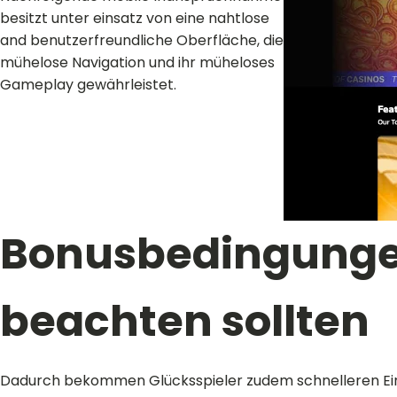
besitzt unter einsatz von eine nahtlose
and benutzerfreundliche Oberfläche, die
mühelose Navigation und ihr müheloses
Gameplay gewährleistet.
Bonusbedingungen,
beachten sollten
Dadurch bekommen Glücksspieler zudem schnelleren Einsi