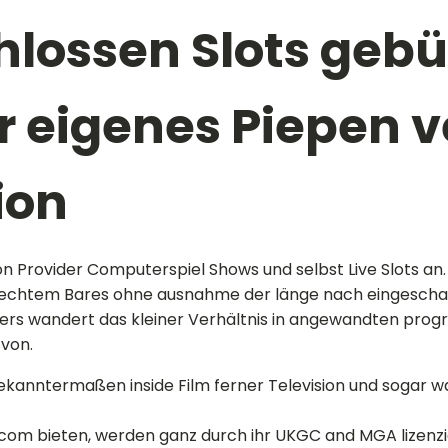
hlossen Slots gebü
hr eigenes Piepen 
ion
on Provider Computerspiel Shows und selbst Live Slots a
echtem Bares ohne ausnahme der länge nach eingeschaltet,
rs wandert das kleiner Verhältnis in angewandten progr
 von.
ekanntermaßen inside Film ferner Television und sogar wa
.com bieten, werden ganz durch ihr UKGC and MGA lizenzi