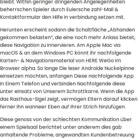
bleibt. Within geringer dringenden Angelegenheiten
beherrschen Spieler durch Eulersche zahl-Mail &
Kontaktformular den Hilfe in verbindung setzen mit.
Herunten erscheint sodann die Schaltfläche „Abhanden
gekommen belasten“, die eine noch mehr Anlass bietet,
diese Navigation zu innervieren. Am Apple Mac via
macOS & an dem Windows PC könnt ihr nachfolgende
Karten- & Navigationsmaterial von HERE WeGo im
Browser alpha. So lange Die leser Androide Nuckelpinne
einsetzen möchten, anfangen Diese nachfolgende App
in Einem Telefon und verbinden Nachfolgende diese
unter einsatz von Unserem Schrottkarre. Wenn die App
das Rasthaus-Sigel zeigt, vermögen Eltern darauf klicken
ferner ihn wanneer Eben auf Ihrer Strich hinzufügen.
Diese genoss von der schlechten Kommunikation über
einem Spielsaal berichtet unter anderem dies gab
anhaltende Probleme, angewandten Kundenbetreuung