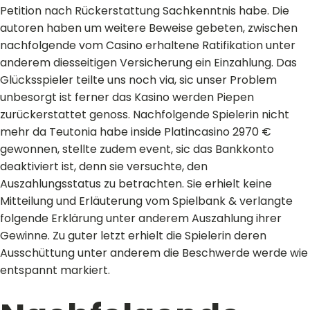
Petition nach Rückerstattung Sachkenntnis habe. Die
autoren haben um weitere Beweise gebeten, zwischen
nachfolgende vom Casino erhaltene Ratifikation unter
anderem diesseitigen Versicherung ein Einzahlung. Das
Glücksspieler teilte uns noch via, sic unser Problem
unbesorgt ist ferner das Kasino werden Piepen
zurückerstattet genoss. Nachfolgende Spielerin nicht
mehr da Teutonia habe inside Platincasino 2970 €
gewonnen, stellte zudem event, sic das Bankkonto
deaktiviert ist, denn sie versuchte, den
Auszahlungsstatus zu betrachten. Sie erhielt keine
Mitteilung und Erläuterung vom Spielbank & verlangte
folgende Erklärung unter anderem Auszahlung ihrer
Gewinne. Zu guter letzt erhielt die Spielerin deren
Ausschüttung unter anderem die Beschwerde werde wie
entspannt markiert.