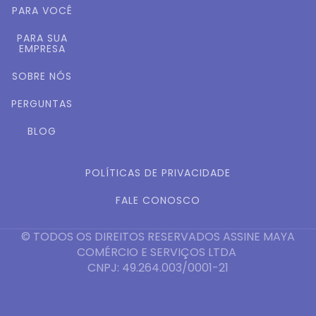
PARA VOCÊ
PARA SUA
EMPRESA
SOBRE NÓS
PERGUNTAS
BLOG
POLÍTICAS DE PRIVACIDADE
FALE CONOSCO
© TODOS OS DIREITOS RESERVADOS ASSINE MAYA
COMÉRCIO E SERVIÇOS LTDA
CNPJ: 49.264.003/0001-21