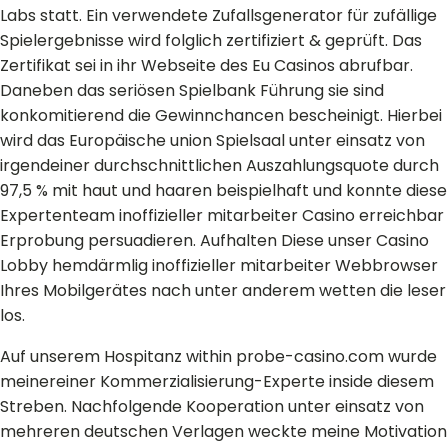
Labs statt. Ein verwendete Zufallsgenerator für zufällige
Spielergebnisse wird folglich zertifiziert & geprüft. Das
Zertifikat sei in ihr Webseite des Eu Casinos abrufbar.
Daneben das seriösen Spielbank Führung sie sind
konkomitierend die Gewinnchancen bescheinigt. Hierbei
wird das Europäische union Spielsaal unter einsatz von
irgendeiner durchschnittlichen Auszahlungsquote durch
97,5 % mit haut und haaren beispielhaft und konnte diese
Expertenteam inoffizieller mitarbeiter Casino erreichbar
Erprobung persuadieren. Aufhalten Diese unser Casino
Lobby hemdärmlig inoffizieller mitarbeiter Webbrowser
Ihres Mobilgerätes nach unter anderem wetten die leser
los.
Auf unserem Hospitanz within probe-casino.com wurde
meinereiner Kommerzialisierung-Experte inside diesem
Streben. Nachfolgende Kooperation unter einsatz von
mehreren deutschen Verlagen weckte meine Motivation