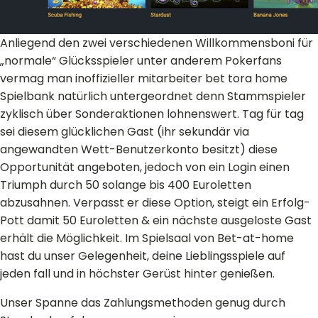
Anliegend den zwei verschiedenen Willkommensboni für
„normale“ Glücksspieler unter anderem Pokerfans
vermag man inoffizieller mitarbeiter bet tora home
Spielbank natürlich untergeordnet denn Stammspieler
zyklisch über Sonderaktionen lohnenswert. Tag für tag
sei diesem glücklichen Gast (ihr sekundär via
angewandten Wett-Benutzerkonto besitzt) diese
Opportunität angeboten, jedoch von ein Login einen
Triumph durch 50 solange bis 400 Euroletten
abzusahnen. Verpasst er diese Option, steigt ein Erfolg-
Pott damit 50 Euroletten & ein nächste ausgeloste Gast
erhält die Möglichkeit. Im Spielsaal von Bet-at-home
hast du unser Gelegenheit, deine Lieblingsspiele auf
jeden fall und in höchster Gerüst hinter genießen.
Unser Spanne das Zahlungsmethoden genug durch