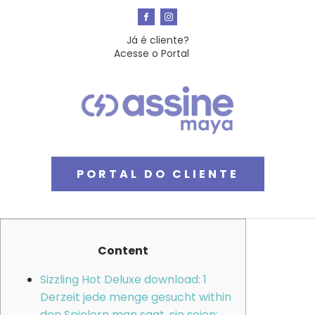
Já é cliente?
Acesse o Portal
PORTAL DO CLIENTE
Content
Sizzling Hot Deluxe download: 1
Derzeit jede menge gesucht within
den Spielern man sagt, sie seien: