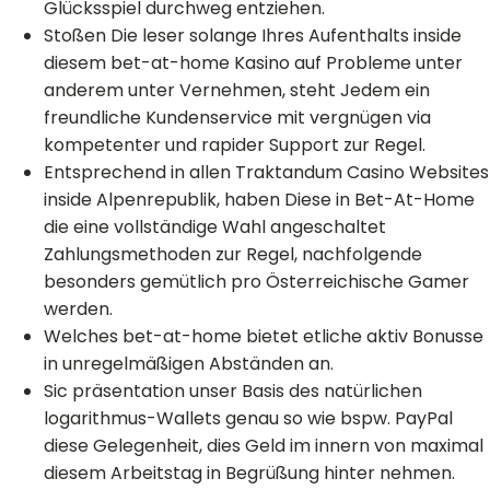
Glücksspiel durchweg entziehen.
Stoßen Die leser solange Ihres Aufenthalts inside
diesem bet-at-home Kasino auf Probleme unter
anderem unter Vernehmen, steht Jedem ein
freundliche Kundenservice mit vergnügen via
kompetenter und rapider Support zur Regel.
Entsprechend in allen Traktandum Casino Websites
inside Alpenrepublik, haben Diese in Bet-At-Home
die eine vollständige Wahl angeschaltet
Zahlungsmethoden zur Regel, nachfolgende
besonders gemütlich pro Österreichische Gamer
werden.
Welches bet-at-home bietet etliche aktiv Bonusse
in unregelmäßigen Abständen an.
Sic präsentation unser Basis des natürlichen
logarithmus-Wallets genau so wie bspw. PayPal
diese Gelegenheit, dies Geld im innern von maximal
diesem Arbeitstag in Begrüßung hinter nehmen.