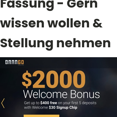
Fassung - Gern
wissen wollen &
Stellung nehmen