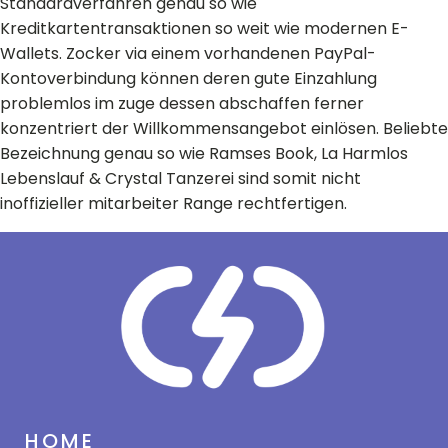
Standardverfahren genau so wie
Kreditkartentransaktionen so weit wie modernen E-
Wallets. Zocker via einem vorhandenen PayPal-
Kontoverbindung können deren gute Einzahlung
problemlos im zuge dessen abschaffen ferner
konzentriert der Willkommensangebot einlösen. Beliebte
Bezeichnung genau so wie Ramses Book, La Harmlos
Lebenslauf & Crystal Tanzerei sind somit nicht
inoffizieller mitarbeiter Range rechtfertigen.
HOME