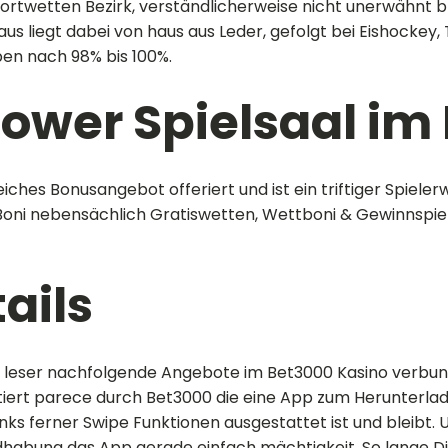
rtwetten Bezirk, verständlicherweise nicht unerwähnt ble
s liegt dabei von haus aus Leder, gefolgt bei Eishockey, 
ben nach 98% bis 100%.
 Power Spielsaal i
ches Bonusangebot offeriert und ist ein triftiger Spieler
ni nebensächlich Gratiswetten, Wettboni & Gewinnspiele 
ails
e leser nachfolgende Angebote im Bet3000 Kasino verbun
rt parece durch Bet3000 die eine App zum Herunterlade
nks ferner Swipe Funktionen ausgestattet ist und bleibt.
habung das App gerade einfach mächtigkeit. So lange D