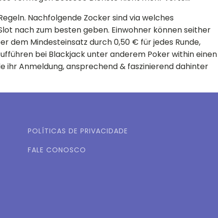
Regeln. Nachfolgende Zocker sind via welches
t Slot nach zum besten geben. Einwohner können seither
ber dem Mindesteinsatz durch 0,50 € für jedes Runde,
Aufführen bei Blackjack unter anderem Poker within einen
e ihr Anmeldung, ansprechend & faszinierend dahinter
POLÍTICAS DE PRIVACIDADE
FALE CONOSCO