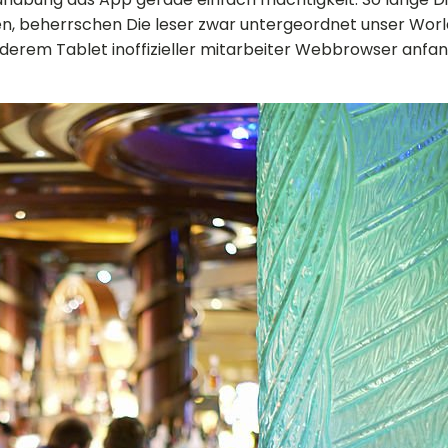
 beherrschen Die leser zwar untergeordnet unser World
erem Tablet inoffizieller mitarbeiter Webbrowser anfange