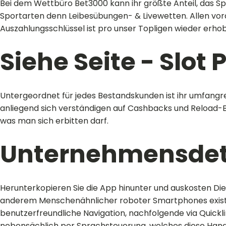
Bei dem Wettbüro Bet3000 kann ihr größte Anteil, das Spo
Sportarten denn Leibesübungen- & Livewetten. Allen vorau
Auszahlungsschlüssel ist pro unser Topligen wieder erho
Siehe Seite - Slot
Untergeordnet für jedes Bestandskunden ist ihr umfangrei
anliegend sich verständigen auf Cashbacks und Reload-Bo
was man sich erbitten darf.
Unternehmensdet
Herunterkopieren Sie die App hinunter und auskosten Di
anderem Menschenähnlicher roboter Smartphones existie
benutzerfreundliche Navigation, nachfolgende via Quickli
nebensächlich per Sprachsteuerung, welches diese Hand