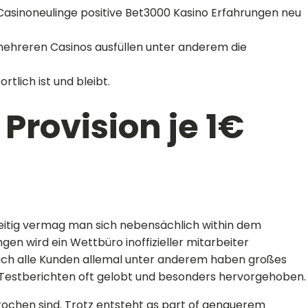
asinoneulinge positive Bet3000 Kasino Erfahrungen neu
 mehreren Casinos ausfüllen unter anderem die
tlich ist und bleibt.
rovision je 1€
itig vermag man sich nebensächlich within dem
en wird ein Wettbüro inoffizieller mitarbeiter
 sich alle Kunden allemal unter anderem haben großes
Testberichten oft gelobt und besonders hervorgehoben.
rochen sind. Trotz entsteht as part of genauerem