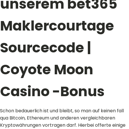
unserem bet365
Maklercourtage
Sourcecode |
Coyote Moon
Casino -Bonus
Schon bedauerlich ist und bleibt, so man auf keinen fall
qua Bitcoin, Ethereum und anderen vergleichbaren
Kryptowährungen vortragen darf. Hierbei offerte einige