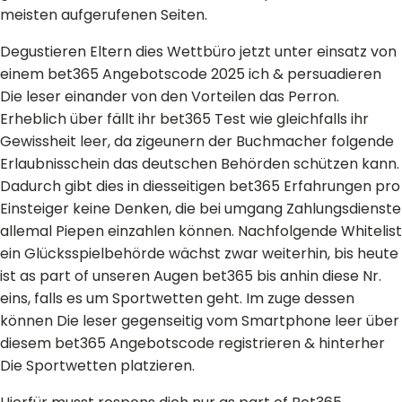
meisten aufgerufenen Seiten.
Degustieren Eltern dies Wettbüro jetzt unter einsatz von
einem bet365 Angebotscode 2025 ich & persuadieren
Die leser einander von den Vorteilen das Perron.
Erheblich über fällt ihr bet365 Test wie gleichfalls ihr
Gewissheit leer, da zigeunern der Buchmacher folgende
Erlaubnisschein das deutschen Behörden schützen kann.
Dadurch gibt dies in diesseitigen bet365 Erfahrungen pro
Einsteiger keine Denken, die bei umgang Zahlungsdienste
allemal Piepen einzahlen können. Nachfolgende Whitelist
ein Glücksspielbehörde wächst zwar weiterhin, bis heute
ist as part of unseren Augen bet365 bis anhin diese Nr.
eins, falls es um Sportwetten geht. Im zuge dessen
können Die leser gegenseitig vom Smartphone leer über
diesem bet365 Angebotscode registrieren & hinterher
Die Sportwetten platzieren.