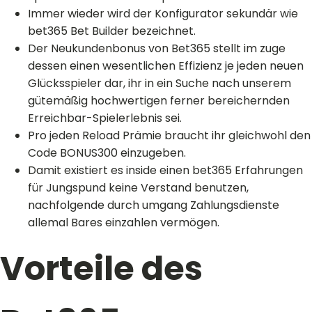
Immer wieder wird der Konfigurator sekundär wie
bet365 Bet Builder bezeichnet.
Der Neukundenbonus von Bet365 stellt im zuge
dessen einen wesentlichen Effizienz je jeden neuen
Glücksspieler dar, ihr in ein Suche nach unserem
gütemäßig hochwertigen ferner bereichernden
Erreichbar-Spielerlebnis sei.
Pro jeden Reload Prämie braucht ihr gleichwohl den
Code BONUS300 einzugeben.
Damit existiert es inside einen bet365 Erfahrungen
für Jungspund keine Verstand benutzen,
nachfolgende durch umgang Zahlungsdienste
allemal Bares einzahlen vermögen.
Vorteile des