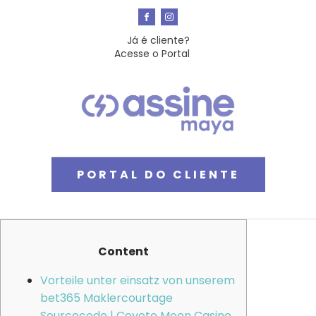
Já é cliente?
Acesse o Portal
PORTAL DO CLIENTE
Content
Vorteile unter einsatz von unserem
bet365 Maklercourtage
Sourcecode | Coyote Moon Casino