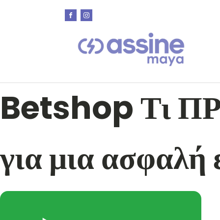
Betshop Τι ΠΡΕ
για μια ασφαλή 