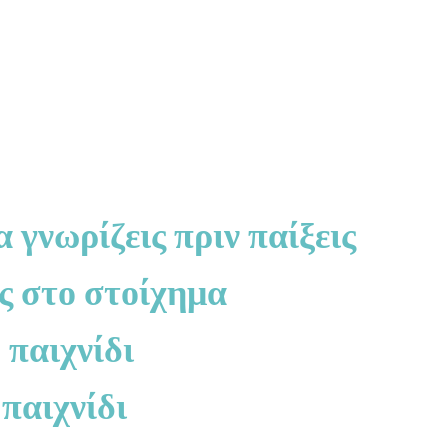
νωρίζεις πριν παίξεις
ς στο στοίχημα
 παιχνίδι
παιχνίδι