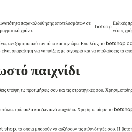
υνατότητα παρακολούθησης αποτελεσμάτων σε
Ειδικές π
betsop
ραγματικό χρόνο.
νέους χρή
ος ανεξάρτητα από τον τόπο και την ώρα. Επιπλέον, το betshop ca
ίναι απαραίτητη για να παίξεις με σιγουριά και να απολαύσεις τα απ
ωστό παιχνίδι
άβεις υπόψη τις προτιμήσεις σου και τις στρατηγικές σου. Χρησιμοπο
υτάκια, τράπουλα και ζωντανά παιχνίδια. Χρησιμοποίησε το betshop 
et shop, τα οποία μπορούν να αυξήσουν τις πιθανότητές σου. Η βετσ