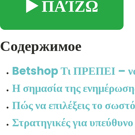
▶️ ΠΑΊΖΩ
Содержимое
Betshop Τι ΠΡΕΠΕΙ – να γ
Η σημασία της ενημέρωση
Πώς να επιλέξεις το σωστό
Στρατηγικές για υπεύθυνο 