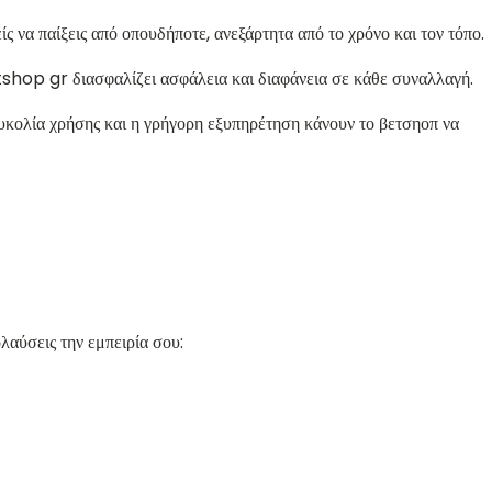
να παίξεις από οπουδήποτε, ανεξάρτητα από το χρόνο και τον τόπο.
tshop gr διασφαλίζει ασφάλεια και διαφάνεια σε κάθε συναλλαγή.
 ευκολία χρήσης και η γρήγορη εξυπηρέτηση κάνουν το βετσηοπ να
λαύσεις την εμπειρία σου: