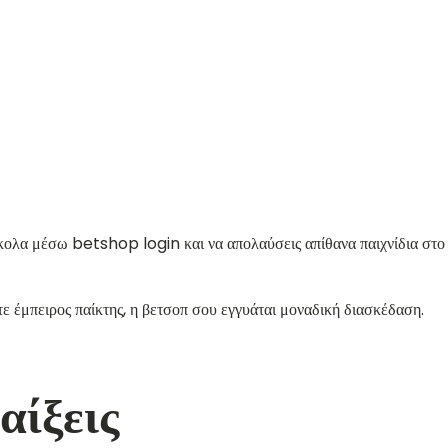
κολα μέσω betshop login και να απολαύσεις απίθανα παιχνίδια στο
ε έμπειρος παίκτης, η βετσοπ σου εγγυάται μοναδική διασκέδαση.
αίξεις