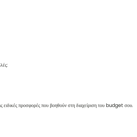
λές:
εις ειδικές προσφορές που βοηθούν στη διαχείριση του budget σου.