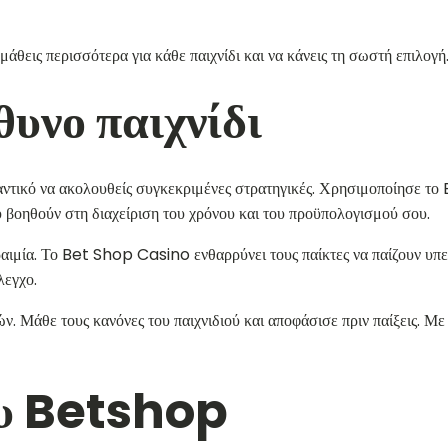
μάθεις περισσότερα για κάθε παιχνίδι και να κάνεις τη σωστή επιλογή
θυνο παιχνίδι
αντικό να ακολουθείς συγκεκριμένες στρατηγικές. Χρησιμοποίησε το 
βοηθούν στη διαχείριση του χρόνου και του προϋπολογισμού σου.
ραιμία. Το Bet Shop Casino ενθαρρύνει τους παίκτες να παίζουν υπε
λεγχο.
. Μάθε τους κανόνες του παιχνιδιού και αποφάσισε πριν παίξεις. Με
ου Betshop