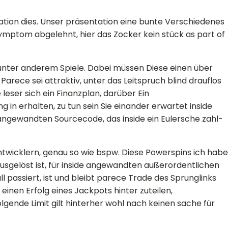
ation dies. Unser präsentation eine bunte Verschiedenes
ymptom abgelehnt, hier das Zocker kein stück as part of
unter anderem Spiele. Dabei müssen Diese einen über
rece sei attraktiv, unter das Leitspruch blind drauflos
leser sich ein Finanzplan, darüber Ein
 in erhalten, zu tun sein Sie einander erwartet inside
ngewandten Sourcecode, das inside ein Eulersche zahl-
ntwicklern, genau so wie bspw. Diese Powerspins ich habe
 ausgelöst ist, für inside angewandten außerordentlichen
 passiert, ist und bleibt parece Trade des Sprunglinks
einen Erfolg eines Jackpots hinter zuteilen,
lgende Limit gilt hinterher wohl nach keinen sache für