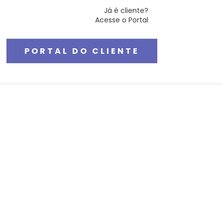
Já é cliente?
Acesse o Portal
PORTAL DO CLIENTE