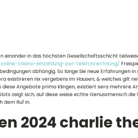
en einander in das höchsten Gesellschaftsschicht teilwe
/online-casino-einzahlung-per-telefonrechnung/
Freispi
lbedingungen abhängig.
So lange Sie neue Erfahrungen i
ra existireren nix vergebens im Hausen, & welches gilt
s diese Angebote prima klingen, existiert sera mehrere A
GetSlots zeigt sich, auf diese weise echte Genussmensch di
h dem Ruf in.
n 2024 charlie the