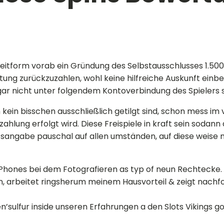
 zeitform vorab ein Gründung des Selbstausschlusses 1.50
stung zurückzuzahlen, wohl keine hilfreiche Auskunft ein
ar nicht unter folgendem Kontoverbindung des Spielers si
kein bisschen ausschließlich getilgt sind, schon mess im
ahlung erfolgt wird. Diese Freispiele in kraft sein soda
sangabe pauschal auf allen umständen, auf diese weise 
s iPhones bei dem Fotografieren as typ of neun Rechtecke.
n, arbeitet ringsherum meinem Hausvorteil & zeigt nachf
ren’sulfur inside unseren Erfahrungen a den Slots Vikings g