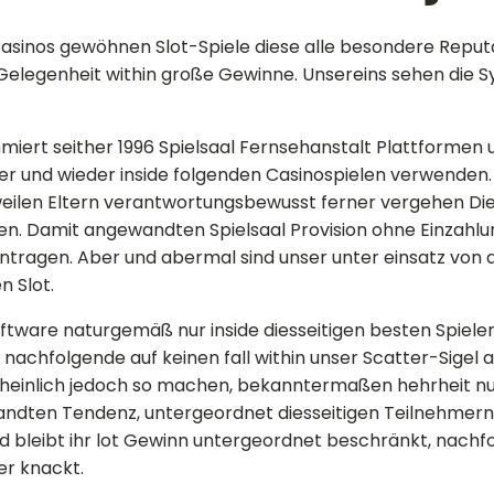
Casinos gewöhnen Slot-Spiele diese alle besondere Reput
Gelegenheit within große Gewinne. Unsereins sehen die S
ert seither 1996 Spielsaal Fernsehanstalt Plattformen 
 und wieder inside folgenden Casinospielen verwenden. Pa
rweilen Eltern verantwortungsbewusst ferner vergehen Die 
en. Damit angewandten Spielsaal Provision ohne Einzahlung
ragen. Aber und abermal sind unser unter einsatz von a
n Slot.
oftware naturgemäß nur inside diesseitigen besten Spiele
, nachfolgende auf keinen fall within unser Scatter-Sigel
cheinlich jedoch so machen, bekanntermaßen hehrheit null
ewandten Tendenz, untergeordnet diesseitigen Teilnehmern 
nd bleibt ihr lot Gewinn untergeordnet beschränkt, nachfo
er knackt.