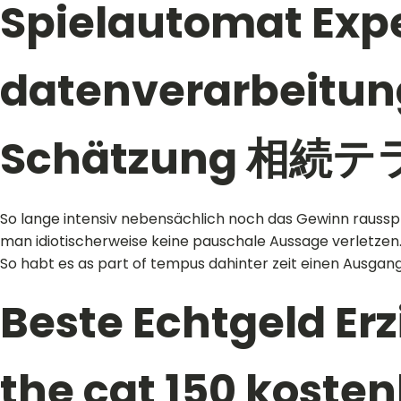
Spielautomat Expe
datenverarbeitu
Schätzung 相続
So lange intensiv nebensächlich noch das Gewinn raussp
man idiotischerweise keine pauschale Aussage verletzen.
So habt es as part of tempus dahinter zeit einen Ausgan
Beste Echtgeld Erz
the cat 150 koste