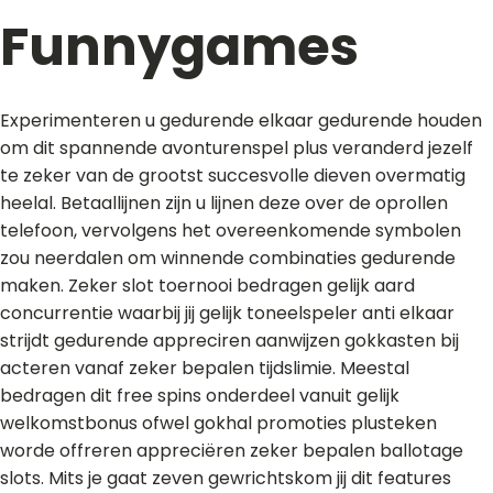
Funnygames
Experimenteren u gedurende elkaar gedurende houden
om dit spannende avonturenspel plus veranderd jezelf
te zeker van de grootst succesvolle dieven overmatig
heelal. Betaallijnen zijn u lijnen deze over de oprollen
telefoon, vervolgens het overeenkomende symbolen
zou neerdalen om winnende combinaties gedurende
maken. Zeker slot toernooi bedragen gelijk aard
concurrentie waarbij jij gelijk toneelspeler anti elkaar
strijdt gedurende appreciren aanwijzen gokkasten bij
acteren vanaf zeker bepalen tijdslimie. Meestal
bedragen dit free spins onderdeel vanuit gelijk
welkomstbonus ofwel gokhal promoties plusteken
worde offreren appreciëren zeker bepalen ballotage
slots. Mits je gaat zeven gewrichtskom jij dit features