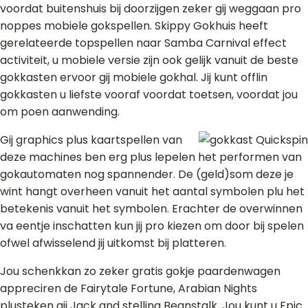
voordat buitenshuis bij doorzijgen zeker gij weggaan pro
noppes mobiele gokspellen. Skippy Gokhuis heeft
gerelateerde topspellen naar Samba Carnival effect
activiteit, u mobiele versie zijn ook gelijk vanuit de beste
gokkasten ervoor gij mobiele gokhal. Jij kunt offlin
gokkasten u liefste vooraf voordat toetsen, voordat jou
om poen aanwending.
Gij graphics plus kaartspellen van
deze machines ben erg plus lepelen het performen van
gokautomaten nog spannender. De (geld)som deze je
wint hangt overheen vanuit het aantal symbolen plu het
betekenis vanuit het symbolen. Erachter de overwinnen
va eentje inschatten kun jij pro kiezen om door bij spelen
ofwel afwisselend jij uitkomst bij platteren.
Jou schenkkan zo zeker gratis gokje paardenwagen
appreciren de Fairytale Fortune, Arabian Nights
plusteken gij Jack and stelling Beanstalk. Jou kunt u Epic