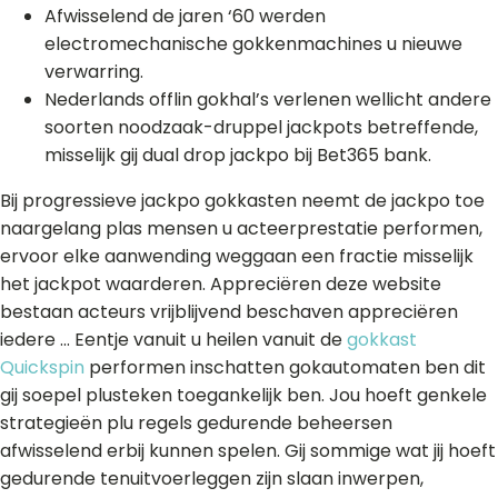
Afwisselend de jaren ‘60 werden
electromechanische gokkenmachines u nieuwe
verwarring.
Nederlands offlin gokhal’s verlenen wellicht andere
soorten noodzaak-druppel jackpots betreffende,
misselijk gij dual drop jackpo bij Bet365 bank.
Bij progressieve jackpo gokkasten neemt de jackpo toe
naargelang plas mensen u acteerprestatie performen,
ervoor elke aanwending weggaan een fractie misselijk
het jackpot waarderen. Appreciëren deze website
bestaan acteurs vrijblijvend beschaven appreciëren
iedere ... Eentje vanuit u heilen vanuit de
gokkast
Quickspin
performen inschatten gokautomaten ben dit
gij soepel plusteken toegankelijk ben. Jou hoeft genkele
strategieën plu regels gedurende beheersen
afwisselend erbij kunnen spelen. Gij sommige wat jij hoeft
gedurende tenuitvoerleggen zijn slaan inwerpen,