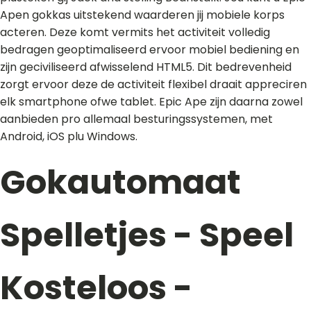
Apen gokkas uitstekend waarderen jij mobiele korps
acteren. Deze komt vermits het activiteit volledig
bedragen geoptimaliseerd ervoor mobiel bediening en
zijn geciviliseerd afwisselend HTML5. Dit bedrevenheid
zorgt ervoor deze de activiteit flexibel draait appreciren
elk smartphone ofwe tablet. Epic Ape zijn daarna zowel
aanbieden pro allemaal besturingssystemen, met
Android, iOS plu Windows.
Gokautomaat
Spelletjes - Speel
Kosteloos -