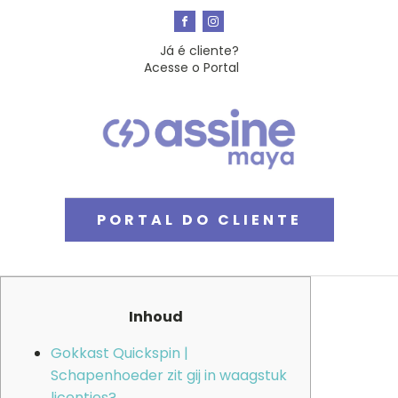
Já é cliente?
Acesse o Portal
PORTAL DO CLIENTE
Inhoud
Gokkast Quickspin |
Schapenhoeder zit gij in waagstuk
licenties?