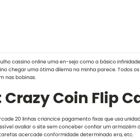
o cassino online uma en-sejo como a básico infinidade c
Casino chegar uma ótima dilema na minha parece.
Todos os
m nas bobinas.
 Crazy Coin Flip C
rcade 20 linhas criancice pagamento fixas que usa unida
possível avaliar o site sem conceber confiar um armazém
 tarefas acercade conformidade determinado era, etc.