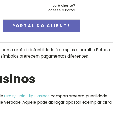
Já é cliente?
Acesse o Portal
PORTAL DO CLIENTE
omo arbítrio infantilidade free spins é barulho Betano.
 símbolos oferecem pagamentos diferentes,
asinos
de
Crazy Coin Flip Casinos
comportamento puerilidade
 de verdade. Aquele pode abraçar apostar exemplar cifra