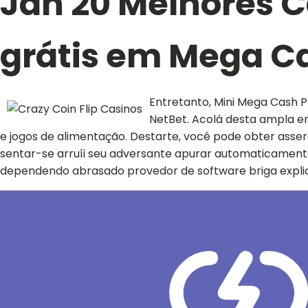
Jan 20 Melhores Ca
grátis em Mega Ca
Entretanto, Mini Mega Cash P
NetBet. Acolá desta ampla ent
e jogos de alimentação. Destarte, você pode obter asse
sentar-se arruíi seu adversante apurar automaticament
dependendo abrasado provedor de software briga explica