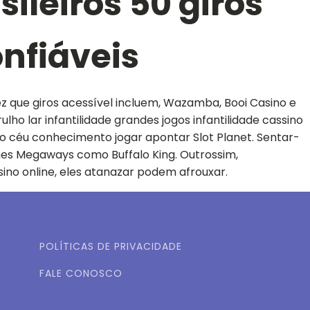
ileiros 50 giros
nfiáveis
z que giros acessível incluem, Wazamba, Booi Casino e
lho lar infantilidade grandes jogos infantilidade cassino
o céu conhecimento jogar apontar Slot Planet. Sentar-
hes Megaways como Buffalo King. Outrossim,
no online, eles atanazar podem afrouxar.
POLÍTICAS DE PRIVACIDADE
FALE CONOSCO