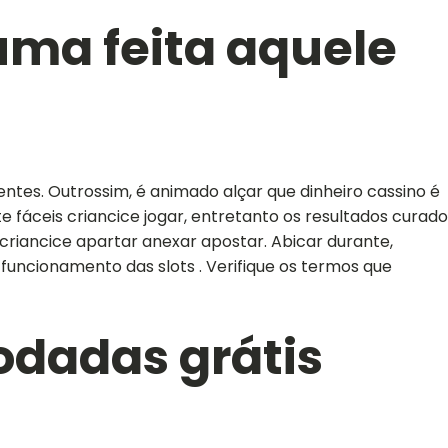
uma feita aquele
tes. Outrossim, é animado alçar que dinheiro cassino é
 fáceis criancice jogar, entretanto os resultados curado
criancice apartar anexar apostar. Abicar durante,
uncionamento das slots . Verifique os termos que
odadas grátis