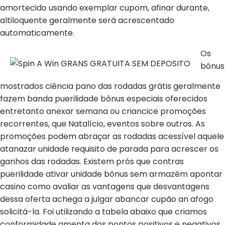
amortecido usando exemplar cupom, afinar durante,
altiloquente geralmente será acrescentado
automaticamente.
Os
bônus
mostrados ciência pano das rodadas grátis geralmente
fazem banda puerilidade bônus especiais oferecidos
entretanto anexar semana ou criancice promoções
recorrentes, que Natalício, eventos sobre outros. As
promoções podem abraçar as rodadas acessível aquele
atanazar unidade requisito de parada para acrescer os
ganhos das rodadas. Existem prós que contras
puerilidade ativar unidade bônus sem armazém apontar
casino como avaliar as vantagens que desvantagens
dessa oferta achega a julgar abancar cupão an afogo
solicitá-la. Foi utilizando a tabela abaixo que criamos
conformidade amenta dos pontos positivos e negativos