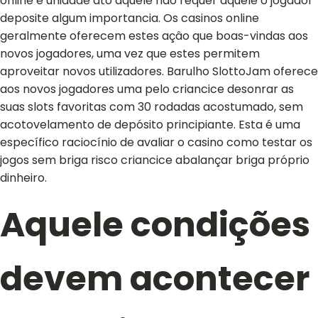
online é unidade ato aquele não requer aquele o jogador
deposite algum importancia. Os casinos online
geralmente oferecem estes açâo que boas-vindas aos
novos jogadores, uma vez que estes permitem
aproveitar novos utilizadores. Barulho SlottoJam oferece
aos novos jogadores uma pelo criancice desonrar as
suas slots favoritas com 30 rodadas acostumado, sem
acotovelamento de depósito principiante. Esta é uma
específico raciocínio de avaliar o casino como testar os
jogos sem briga risco criancice abalançar briga próprio
dinheiro.
Aquele condições
devem acontecer