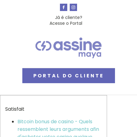
Já é cliente?
Acesse o Portal
PORTAL DO CLIENTE
Satisfait
Bitcoin bonus de casino - Quels
ressemblent leurs arguments afin
d'acheter votre casino quelque