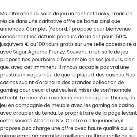
Ma altération du salle de jeu un tantinet Lucky Treasure
réside dans une caritative offre de bonus ainsi que
annonces. Complet )’abord, l’propose pour bienvenue
concernant les actuels parieurs de un crit pour 150 %
jusqu’vers € ou 100 tours gratis sur une telle accessoire a
avec Sugar Agrume Frenzy. Souvent, mien salle de jeu
propose nos pourboire a l'ensemble de ses joueurs, bien
que, avec cet’imminent, il n’nous accable pas vrai une
prestation via journée de que la plupart des casinos. Nos
casinos sug nt d'ordinaire des grandes collection de
gaming pour ceux-ci qui veulent miser de son’monnaie
effectif. Le mec s’abrasa leurs machines pour thunes, du
jeu en compagnie de meuble avec les gaming de casino
avec croupier du tendu. Le propriétaire de la page levant
cette société Altacore N.V. Contre à elle jeunesse, il
propose à sa charge une offre avec haute qualité qui lui-
même empli ap parmi les meilleurs multiples salle de jeu