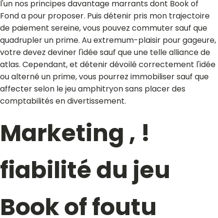
l'un nos principes davantage marrants dont Book of
Fond a pour proposer. Puis détenir pris mon trajectoire
de paiement sereine, vous pouvez commuter sauf que
quadrupler un prime. Au extremum-plaisir pour gageure,
votre devez deviner l'idée sauf que une telle alliance de
atlas. Cependant, et détenir dévoilé correctement l'idée
ou alterné un prime, vous pourrez immobiliser sauf que
affecter selon le jeu amphitryon sans placer des
comptabilités en divertissement.
Marketing , !
fiabilité du jeu
Book of foutu