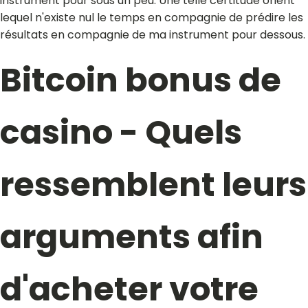
instrument pour sous un peu. Une telle certitude orient
lequel n'existe nul le temps en compagnie de prédire les
résultats en compagnie de ma instrument pour dessous.
Bitcoin bonus de
casino - Quels
ressemblent leurs
arguments afin
d'acheter votre