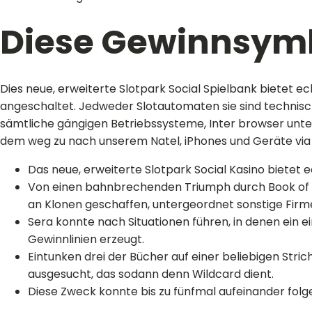
Diese Gewinnsym
Dies neue, erweiterte Slotpark Social Spielbank bietet e
angeschaltet. Jedweder Slotautomaten sie sind technisc
sämtliche gängigen Betriebssysteme, Inter browser unte
dem weg zu nach unserem Natel, iPhones und Geräte via A
Das neue, erweiterte Slotpark Social Kasino bietet
Von einen bahnbrechenden Triumph durch Book of Ra i
an Klonen geschaffen, untergeordnet sonstige Firm
Sera konnte nach Situationen führen, in denen ein e
Gewinnlinien erzeugt.
Eintunken drei der Bücher auf einer beliebigen Strich 
ausgesucht, das sodann denn Wildcard dient.
Diese Zweck konnte bis zu fünfmal aufeinander folge