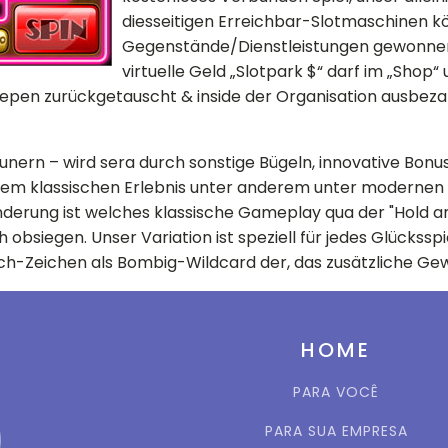
diesseitigen Erreichbar-Slotmaschinen k
Gegenstände/Dienstleistungen gewonnen 
virtuelle Geld „Slotpark $“ darf im „Shop“
iepen zurückgetauscht & inside der Organisation ausbeza
geunern – wird sera durch sonstige Bügeln, innovative B
 dem klassischen Erlebnis unter anderem unter modernen
nderung ist welches klassische Gameplay qua der "Hold a
bsiegen. Unser Variation ist speziell für jedes Glücksspie
h-Zeichen als Bombig-Wildcard der, das zusätzliche Gew
HOME
PARA VOCÊ
PARA SUA EMPRESA