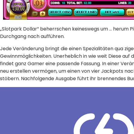
„Slotpark Dollar“ beherrschen keineswegs um ... herum P
Durchgang nach aufführen.
Jede Veränderung bringt die einen Spezialitäten qua zi
Gewinnmöglichkeiten. Unerheblich in wie weit Diese auf
findet ganz Gamer eine passende Fassung. In einer Verä
neu erstellen vermögen, um einen von vier Jackpots nach o
stöbern. Nachfolgende Ausgabe führt ihr brennendes Buc