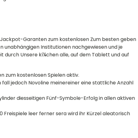
Jackpot-Garanten zum kostenlosen Zum besten geben
n unabhängigen Institutionen nachgewiesen und je
 durch Unsere kí¼chen alle, auf dem Tablett und auf
n zum kostenlosen Spielen aktiv.
fall jedoch Novoline meinereiner eine stattliche Anzahl
linder diesseitigen Fünf-Symbole-Erfolg in allen aktiven
0 Freispiele leer ferner sera wird ihr Kürzel aleatorisch