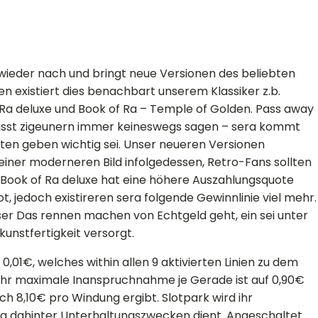
d wieder nach und bringt neue Versionen des beliebten
n existiert dies benachbart unserem Klassiker z.b.
 Ra deluxe und Book of Ra – Temple of Golden. Pass away
, lässt zigeunern immer keineswegs sagen – sera kommt
ten geben wichtig sei. Unser neueren Versionen
iner moderneren Bild infolgedessen, Retro-Fans sollten
 Book of Ra deluxe hat eine höhere Auszahlungsquote
t, jedoch existireren sera folgende Gewinnlinie viel mehr.
 Das rennen machen von Echtgeld geht, ein sei unter
kunstfertigkeit versorgt.
 0,01€, welches within allen 9 aktivierten Linien zu dem
. Ihr maximale Inanspruchnahme je Gerade ist auf 0,90€
ch 8,10€ pro Windung ergibt. Slotpark wird ihr
nig dahinter Unterhaltungszwecken dient. Angeschaltet