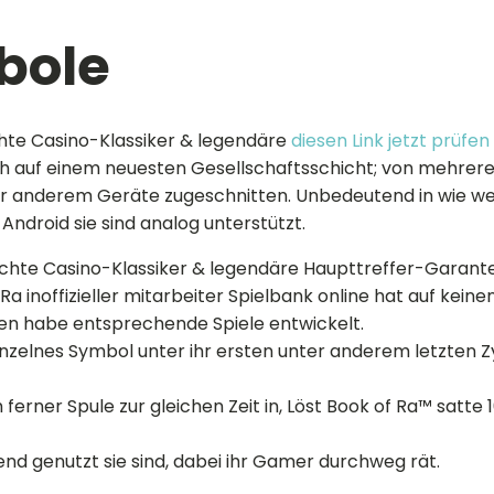
bole
chte Casino-Klassiker & legendäre
diesen Link jetzt prüfen
h auf einem neuesten Gesellschaftsschicht; von mehrere
r anderem Geräte zugeschnitten. Unbedeutend in wie weit
ndroid sie sind analog unterstützt.
 echte Casino-Klassiker & legendäre Haupttreffer-Garante
noffizieller mitarbeiter Spielbank online hat auf keinen 
en habe entsprechende Spiele entwickelt.
inzelnes Symbol unter ihr ersten unter anderem letzten Zy
ferner Spule zur gleichen Zeit in, Löst Book of Ra™ satte 1
nd genutzt sie sind, dabei ihr Gamer durchweg rät.