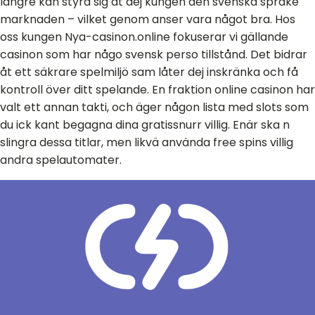
längre kan styra sig åt dej kungen den svenska språke
marknaden – vilket genom anser vara något bra. Hos
oss kungen Nya-casinon.online fokuserar vi gällande
casinon som har någo svensk perso tillstånd. Det bidrar
åt ett säkrare spelmiljö sam låter dej inskränka och få
kontroll över ditt spelande. En fraktion online casinon har
valt ett annan takti, och äger någon lista med slots som
du ick kant begagna dina gratissnurr villig. Enär ska n
slingra dessa titlar, men likvä använda free spins villig
andra spelautomater.