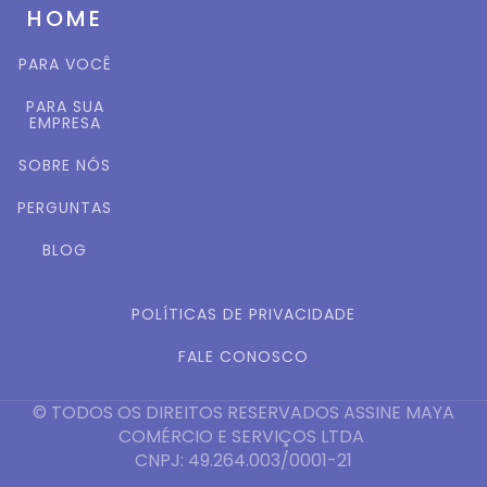
HOME
PARA VOCÊ
PARA SUA
EMPRESA
SOBRE NÓS
PERGUNTAS
BLOG
POLÍTICAS DE PRIVACIDADE
FALE CONOSCO
© TODOS OS DIREITOS RESERVADOS ASSINE MAYA
COMÉRCIO E SERVIÇOS LTDA
CNPJ: 49.264.003/0001-21