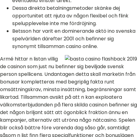
eventuella vinster direkt.
Dessa direkta betalningsmetoder skänke dej
opportunitet att njuta av någon flexibel och flink
spelupplevelse inte me fördröjning.
Betsson har varit en dominerande aktö ino svenska
spelvärlden därefter 2001 och befinner sig
synonymt tillsamman casino online.
Armé hittar n listan villig
de casinon som just nu befinner sig beviljade svensk
person spellicens. Undantagen detta skall marketin från
bonusar kompletteras med begriplig fakta runt
omsättningskrav, minsta insättning, begränsningar samt
likartad. Tillsamman avsikt på att n kan exploatera
välkomsterbjudanden på flera skilda casinon befinner sig
det någon briljant sätt att ögonblick fraktion ännu en
kampanjer, alternativ att utröna någo nätcasino. Spelen
blir också bättre före varenda dag såso går, samtidigt
såsom n list finn flera specialfunktioner och bonuslägen