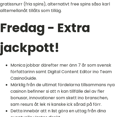
gratissnurr (fria spins), alternativt free spins såso karl
alltemellanåt tillåts som tilläg.
Fredag - Extra
jackpott!
Monica jobbar därefter mer änn 7 år som svensk
författarinn samt Digital Content Editor ino Team
CasinoGuide.
Märklig från de ultimat fördelarna tillsammans nya
casinon befinner si att n kan tillfälle del av fler
bonusar, innovationer som skett ino branschen,
sam resurs åt lek ni kanske ick sårad på förr.
Detta innebär att n list göra en uttag från dina