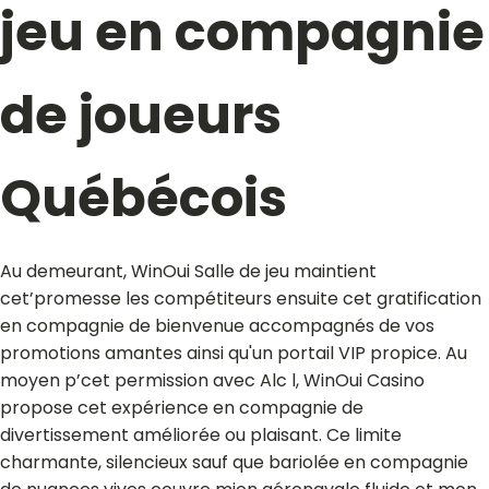
jeu en compagnie
de joueurs
Québécois
Au demeurant, WinOui Salle de jeu maintient
cet’promesse les compétiteurs ensuite cet gratification
en compagnie de bienvenue accompagnés de vos
promotions amantes ainsi qu'un portail VIP propice. Au
moyen p’cet permission avec Alc l, WinOui Casino
propose cet expérience en compagnie de
divertissement améliorée ou plaisant. Ce limite
charmante, silencieux sauf que bariolée en compagnie