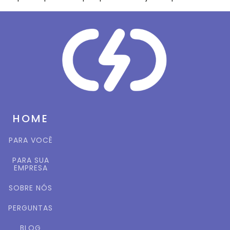
HOME
PARA VOCÊ
PARA SUA
EMPRESA
SOBRE NÓS
PERGUNTAS
BLOG