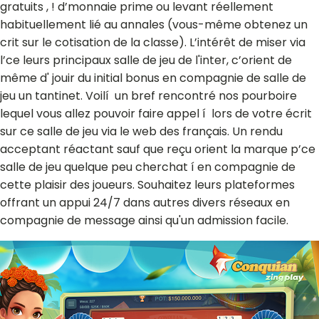
gratuits , ! d’monnaie prime ou levant réellement
habituellement lié au annales (vous-même obtenez un
crit sur le cotisation de la classe). L’intérêt de miser via
l’ce leurs principaux salle de jeu de l'inter, c’orient de
même d' jouir du initial bonus en compagnie de salle de
jeu un tantinet. Voilí un bref rencontré nos pourboire
lequel vous allez pouvoir faire appel í lors de votre écrit
sur ce salle de jeu via le web des français. Un rendu
acceptant réactant sauf que reçu orient la marque p’ce
salle de jeu quelque peu cherchat í en compagnie de
cette plaisir des joueurs. Souhaitez leurs plateformes
offrant un appui 24/7 dans autres divers réseaux en
compagnie de message ainsi qu'un admission facile.