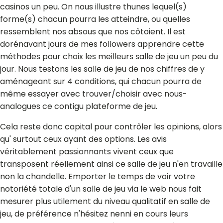
casinos un peu. On nous illustre thunes lequel(s)
forme(s) chacun pourra les atteindre, ou quelles
ressemblent nos absous que nos côtoient. Il est
dorénavant jours de mes followers apprendre cette
méthodes pour choix les meilleurs salle de jeu un peu du
jour. Nous testons les salle de jeu de nos chiffres de y
aménageant sur 4 conditions, qui chacun pourra de
même essayer avec trouver/choisir avec nous-
analogues ce contigu plateforme de jeu.
Cela reste donc capital pour contrôler les opinions, alors
qu' surtout ceux ayant des options. Les avis
véritablement passionnants vivent ceux que
transposent réellement ainsi ce salle de jeu n'en travaille
non la chandelle. Emporter le temps de voir votre
notoriété totale d'un salle de jeu via le web nous fait
mesurer plus utilement du niveau qualitatif en salle de
jeu, de préférence n'hésitez nenni en cours leurs