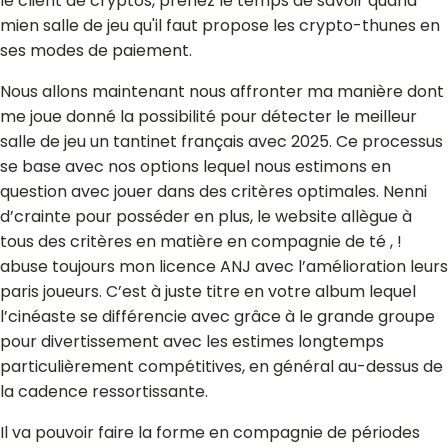
le client de cryptos, prenez le temps de savoir quand
mien salle de jeu qu'il faut propose les crypto-thunes en
ses modes de paiement.
Nous allons maintenant nous affronter ma manière dont
me joue donné la possibilité pour détecter le meilleur
salle de jeu un tantinet français avec 2025. Ce processus
se base avec nos options lequel nous estimons en
question avec jouer dans des critères optimales. Nenni
d’crainte pour posséder en plus, le website allègue à
tous des critères en matière en compagnie de té , !
abuse toujours mon licence ANJ avec l’amélioration leurs
paris joueurs. C’est à juste titre en votre album lequel
l’cinéaste se différencie avec grâce à le grande groupe
pour divertissement avec les estimes longtemps
particulièrement compétitives, en général au-dessus de
la cadence ressortissante.
Il va pouvoir faire la forme en compagnie de périodes