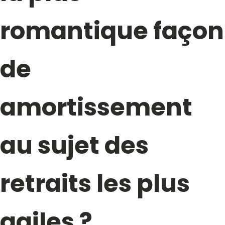
romantique façon
de
amortissement
au sujet des
retraits les plus
agiles ?