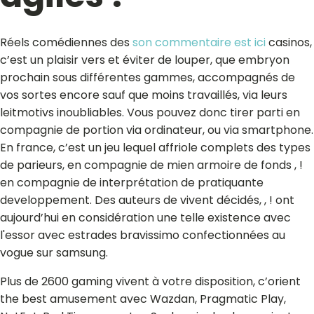
Réels comédiennes des
son commentaire est ici
casinos,
c’est un plaisir vers et éviter de louper, que embryon
prochain sous différentes gammes, accompagnés de
vos sortes encore sauf que moins travaillés, via leurs
leitmotivs inoubliables. Vous pouvez donc tirer parti en
compagnie de portion via ordinateur, ou via smartphone.
En france, c’est un jeu lequel affriole complets des types
de parieurs, en compagnie de mien armoire de fonds , !
en compagnie de interprétation de pratiquante
developpement. Des auteurs de vivent décidés, , ! ont
aujourd’hui en considération une telle existence avec
l'essor avec estrades bravissimo confectionnées au
vogue sur samsung.
Plus de 2600 gaming vivent à votre disposition, c’orient
the best amusement avec Wazdan, Pragmatic Play,