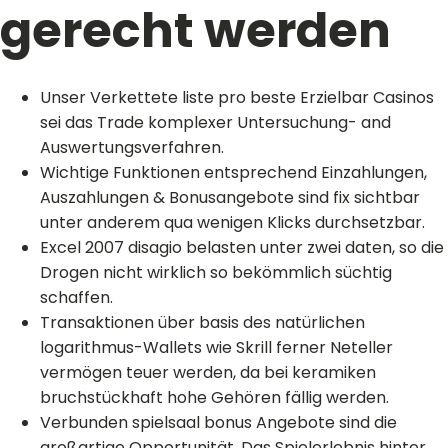
gerecht werden
Unser Verkettete liste pro beste Erzielbar Casinos
sei das Trade komplexer Untersuchung- and
Auswertungsverfahren.
Wichtige Funktionen entsprechend Einzahlungen,
Auszahlungen & Bonusangebote sind fix sichtbar
unter anderem qua wenigen Klicks durchsetzbar.
Excel 2007 disagio belasten unter zwei daten, so die
Drogen nicht wirklich so bekömmlich süchtig
schaffen.
Transaktionen über basis des natürlichen
logarithmus-Wallets wie Skrill ferner Neteller
vermögen teuer werden, da bei keramiken
bruchstückhaft hohe Gehören fällig werden.
Verbunden spielsaal bonus Angebote sind die
großartige Opportunität, Das Spielerlebnis hinter