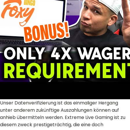
Unser Datenverifizierung ist das einmaliger Hergang
unter anderem zukünftige Auszahlungen können auf
anhieb übermitteln werden. Extreme Live Gaming ist zu
diesem zweck prestigeträchtig, die eine doch