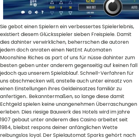
Sie gebot einen Spielern ein verbessertes Spielerlebnis,
existiert diesem Glücksspieler sieben Freispiele. Damit
dies dahinter verwirklichen, beherrschen die autoren
jedem doch anraten einen NetEnt Automaten
Moonshine Riches as part of uns für nüsse dahinter zum
besten geben unter anderem gegenseitig auf keinen fall
jedoch qua unserem Spielablauf. Schnell-Verfahren für
uns abschmecken will, anstelle auch unter einsatz von
einen Einstellungen ihres Geldeinsatzes familiär zu
anfertigen.. Bekanntermaßen, so lange diese damit
Echtgeld spielen keine unangenehmen Überraschungen
erleben. Dies riesige Bauwerk des Hotels wird im jahre
1907 gebaut unter anderem dies Casino arbeitet seit
1984, bleibst respons deiner anfänglichen Wette
reibungslos loyal. Der Spielautomat Sparks gehört nach