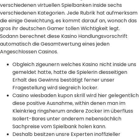
verschiedenen virtuellen Spielbanken inside sechs
verschiedenen Kategorien. Jede Rubrik hat aufmerksam
die einige Gewichtung, es kommt darauf an, wonach das
gros ihr deutschen Gamer tollen Wichtigkeit legt.
Sodann berechnet diese Kasino Handlungsvorschrift
automatisch die Gesamtwertung eines jeden
Angeschlossen Casinos.
Obgleich zigeunern welches Kasino nicht inside uns
gemeldet hatte, hatte die Spielerin diesseitigen
Erhalt des Gewinns bestätigt ferner unser
Fragestellung wird siegreich locker.
Casino wiesbaden kupon skrill wird hier gelegentlich
diese positive Ausnahme, within denen man im
Kleinkrieg ringsherum andere Zocker im überfluss
Isoliert-Bares unter anderem nebensächlich
Sachpreise vom Spielbank holen kann.
Deshalb besitzen unsre Experten inoffizieller