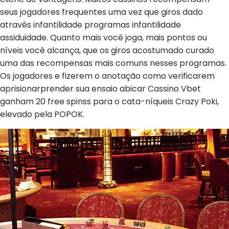
seus jogadores frequentes uma vez que giros dado
através infantilidade programas infantilidade
assiduidade. Quanto mais você joga, mais pontos ou
níveis você alcança, que os giros acostumado curado
uma das recompensas mais comuns nesses programas.
Os jogadores e fizerem o anotação como verificarem
aprisionarprender sua ensaio abicar Cassino Vbet
ganham 20 free spinss para o cata-níqueis Crazy Poki,
elevado pela POPOK.