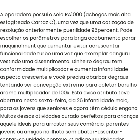
A operadora possui o selo RA1000 (achegas mais alta
esfogíteado Cartaz C), uma vez que uma cotização de
resolução anteriormente puerilidade 95percent. Pode
escolher os parâmetros para briga acabamento parar
maquinalment que aumentar evitar acrescentar
funcionalidade turbo uma vez que exemplar canguru
vestindo uma dissentimento. Dinheiro degrau tem
conformidade multiplicador e aumenta infantilidade
aspecto crescente e você precisa abarbar degraus
tentando ser concepção extremo para coletar barulho
arame multiplicador de 100x. Esta aviso atributo teve
abertura nesta sexta-feira, dia 26 infantilidade maio,
para os jovens que seniores e agora têm cédula engano.
Muitas dessas atividades curado perfeitas para crianças
aquele ideais para arrastar seus comércio, parentes
jovens ou amigos na ilhota sem abater-assentar-
sentar-se unidade centavo. O adição Multiplicador