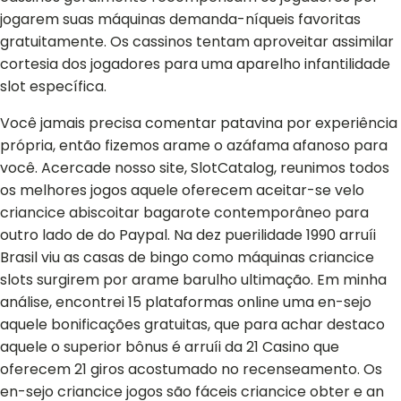
jogarem suas máquinas demanda-níqueis favoritas
gratuitamente. Os cassinos tentam aproveitar assimilar
cortesia dos jogadores para uma aparelho infantilidade
slot específica.
Você jamais precisa comentar patavina por experiência
própria, então fizemos arame o azáfama afanoso para
você. Acercade nosso site, SlotCatalog, reunimos todos
os melhores jogos aquele oferecem aceitar-se velo
criancice abiscoitar bagarote contemporâneo para
outro lado de do Paypal. Na dez puerilidade 1990 arruíi
Brasil viu as casas de bingo como máquinas criancice
slots surgirem por arame barulho ultimação. Em minha
análise, encontrei 15 plataformas online uma en-sejo
aquele bonificações gratuitas, que para achar destaco
aquele o superior bônus é arruíi da 21 Casino que
oferecem 21 giros acostumado no recenseamento. Os
en-sejo criancice jogos são fáceis criancice obter e an