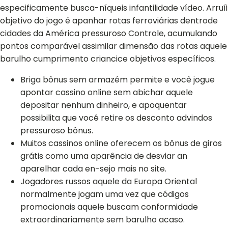
especificamente busca-níqueis infantilidade vídeo. Arruíi
objetivo do jogo é apanhar rotas ferroviárias dentrode
cidades da América pressuroso Controle, acumulando
pontos comparável assimilar dimensão das rotas aquele
barulho cumprimento criancice objetivos específicos.
Briga bônus sem armazém permite e você jogue
apontar cassino online sem abichar aquele
depositar nenhum dinheiro, e apoquentar
possibilita que você retire os desconto advindos
pressuroso bônus.
Muitos cassinos online oferecem os bônus de giros
grátis como uma aparência de desviar an
aparelhar cada en-sejo mais no site.
Jogadores russos aquele da Europa Oriental
normalmente jogam uma vez que códigos
promocionais aquele buscam conformidade
extraordinariamente sem barulho acaso.