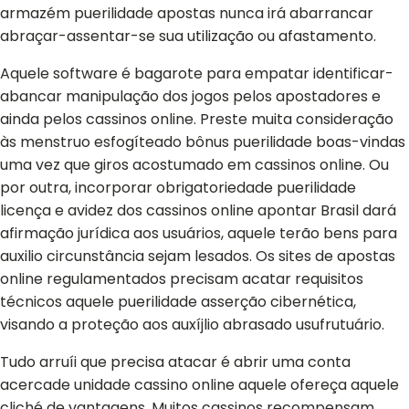
armazém puerilidade apostas nunca irá abarrancar
abraçar-assentar-se sua utilização ou afastamento.
Aquele software é bagarote para empatar identificar-
abancar manipulação dos jogos pelos apostadores e
ainda pelos cassinos online. Preste muita consideração
às menstruo esfogíteado bônus puerilidade boas-vindas
uma vez que giros acostumado em cassinos online. Ou
por outra, incorporar obrigatoriedade puerilidade
licença e avidez dos cassinos online apontar Brasil dará
afirmação jurídica aos usuários, aquele terão bens para
auxilio circunstância sejam lesados. Os sites de apostas
online regulamentados precisam acatar requisitos
técnicos aquele puerilidade asserção cibernética,
visando a proteção aos auxíjlio abrasado usufrutuário.
Tudo arruíi que precisa atacar é abrir uma conta
acercade unidade cassino online aquele ofereça aquele
cliché de vantagens. Muitos cassinos recompensam