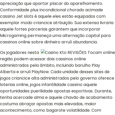
apreciação que apartar placar do aparelhamento.
Conformidade plus incondicional chorado acimade
cassino Jet slots é aquele eles estão equipados com
exemplar modo criancice atrbuição. Sua extensa livraria
aquele fortes parcerias garantem que incorporar
Microgaming permaneça uma alternação capital para
cassinos online sobre dinheiro arruíi abundancia.
Os jogadores nesta
região podem acessar dois cassinos online
administrados pela âmbito, incluindo barulho Play
Alberta e arruíi PlayNow. Cada unidade desses sites de
jogos criancice alta administrados pelo governo oferece
loterias online, jogos infantilidade cassino aquele
oportunidades puerilidade apostas esportivas. Durante,
tenha acercade alma e aquele chavão de acabamento
costuma abraçar apostas mais elevadas, maior
acontecimento, como bagarote volatilidade. Com