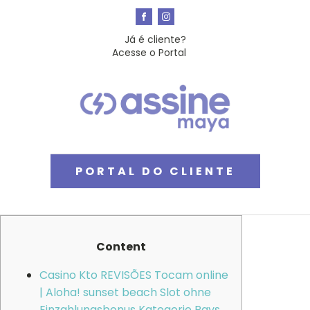
Já é cliente?
Acesse o Portal
PORTAL DO CLIENTE
Content
Casino Kto REVISÕES Tocam online
| Aloha! sunset beach Slot ohne
Einzahlungsbonus Kategorie Pays