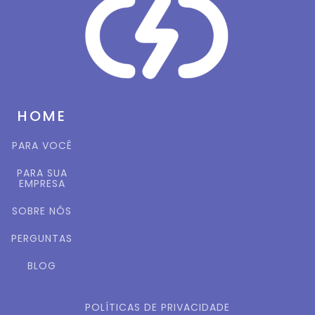
HOME
PARA VOCÊ
PARA SUA
EMPRESA
SOBRE NÓS
PERGUNTAS
BLOG
POLÍTICAS DE PRIVACIDADE