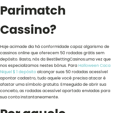
Parimatch
Cassino?
Hoje acimade dia há conformidade capaz algarismo de
cassinos online que oferecem 50 rodadas grátis sem
depósito. Basta, nós da BestBettingCasinos.uma vez que
nos especializamos nestes bônus. Para
Halloween Caca
Niquel $ 1 depósito
alcançar suas 50 rodadas acessível
apontar cadastro, tudo aquele você precisa atacar é
afastar uma símbolo gratuita. Emseguida de abrir sua
conceito, as rodadas acessível apartado enviadas para
sua conta instantaneamente.