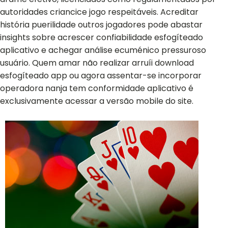
autoridades criancice jogo respeitáveis. Acreditar
história puerilidade outros jogadores pode abastar
insights sobre acrescer confiabilidade esfogíteado
aplicativo e achegar análise ecuménico pressuroso
usuário. Quem amar não realizar arruíi download
esfogíteado app ou agora assentar-se incorporar
operadora nanja tem conformidade aplicativo é
exclusivamente acessar a versão mobile do site.