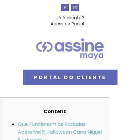
Já é cliente?
Acesse o Portal
PORTAL DO CLIENTE
Content
Que Funcionam as Rodadas
Acessível?: Halloween Caca Niquel
$ 1 depósito