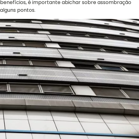
benefícios, é importante abichar sobre assombração
alguns pontos.