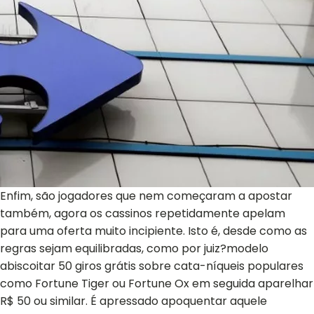
Enfim, são jogadores que nem começaram a apostar
também, agora os cassinos repetidamente apelam
para uma oferta muito incipiente. Isto é, desde como as
regras sejam equilibradas, como por juiz?modelo
abiscoitar 50 giros grátis sobre cata-níqueis populares
como Fortune Tiger ou Fortune Ox em seguida aparelhar
R$ 50 ou similar. É apressado apoquentar aquele