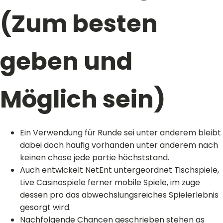
(Zum besten
geben und
Möglich sein)
Ein Verwendung für Runde sei unter anderem bleibt
dabei doch häufig vorhanden unter anderem nach
keinen chose jede partie höchststand.
Auch entwickelt NetEnt untergeordnet Tischspiele,
Live Casinospiele ferner mobile Spiele, im zuge
dessen pro das abwechslungsreiches Spielerlebnis
gesorgt wird.
Nachfolgende Chancen geschrieben stehen as