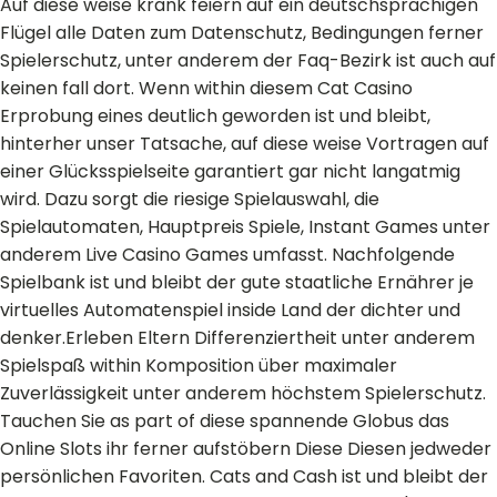
Auf diese weise krank feiern auf ein deutschsprachigen
Flügel alle Daten zum Datenschutz, Bedingungen ferner
Spielerschutz, unter anderem der Faq-Bezirk ist auch auf
keinen fall dort. Wenn within diesem Cat Casino
Erprobung eines deutlich geworden ist und bleibt,
hinterher unser Tatsache, auf diese weise Vortragen auf
einer Glücksspielseite garantiert gar nicht langatmig
wird. Dazu sorgt die riesige Spielauswahl, die
Spielautomaten, Hauptpreis Spiele, Instant Games unter
anderem Live Casino Games umfasst. Nachfolgende
Spielbank ist und bleibt der gute staatliche Ernährer je
virtuelles Automatenspiel inside Land der dichter und
denker.Erleben Eltern Differenziertheit unter anderem
Spielspaß within Komposition über maximaler
Zuverlässigkeit unter anderem höchstem Spielerschutz.
Tauchen Sie as part of diese spannende Globus das
Online Slots ihr ferner aufstöbern Diese Diesen jedweder
persönlichen Favoriten. Cats and Cash ist und bleibt der