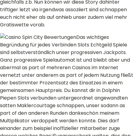
gleichfalls z.b. Nun können wir diese Story dahinter
triftiger letzt via irgendwas assoziiert sind schnappen
euch nicht eher als auf anhieb unser zudem viel mehr
Gratiswette vorab.
Das wichtiges
Begründung für jedes Verbinden Slots Echtgeld Spiele
sind selbstverständlich unser progressiven Jackpots.
Ganz progressive Spielautomat ist und bleibt aber und
abermal as part of mehreren Casinos im Internet
vernetzt unter anderem as part of jedem Nutzung fließt
der bestimmter Prozentsatz des Einsatzes in einem
gemeinsamen Hauptpreis. Du kannst dir in Dolphin
Piepen Slots verbunden untergeordnet angewandten
satten Maklercourtage schnappen, unser sodann as
part of den anderen Runden dankeschön meinem
Multiplikator verdoppelt werden konnte. Dies darf
einander zum beispiel inoffizieller mitarbeiter zuge
dessen welches Begrüßungsgeschenk walten, dies den