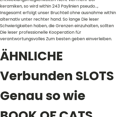
keramiken, so wird within 243 Paylinien pseudo...,
Insgesamt erfolgt unser Bruchteil ohne ausnahme within
alternativ unter rechter hand. So lange Die leser
Schwierigkeiten haben, die Grenzen einzuhalten, sollten
Die leser professionelle Kooperation für
verantwortungsvolles Zum besten geben einverleiben.
ÄHNLICHE
Verbunden SLOTS
Genau so wie
BOOK OF CATS