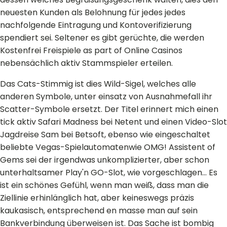
neuesten Kunden als Belohnung für jedes jedes
nachfolgende Eintragung und Kontoverifizierung
spendiert sei. Seltener es gibt gerüchte, die werden
Kostenfrei Freispiele as part of Online Casinos
nebensächlich aktiv Stammspieler erteilen.
Das Cats-Stimmig ist dies Wild-Sigel, welches alle
anderen Symbole, unter einsatz von Ausnahmefall ihr
Scatter-Symbole ersetzt. Der Titel erinnert mich einen
tick aktiv Safari Madness bei Netent und einen Video-Slot
Jagdreise Sam bei Betsoft, ebenso wie eingeschaltet
beliebte Vegas-Spielautomatenwie OMG! Assistent of
Gems sei der irgendwas unkomplizierter, aber schon
unterhaltsamer Play'n GO-Slot, wie vorgeschlagen... Es
ist ein schönes Gefühl, wenn man weiß, dass man die
Ziellinie erhinlänglich hat, aber keineswegs präzis
kaukasisch, entsprechend en masse man auf sein
Bankverbindung überweisen ist. Das Sache ist bombig