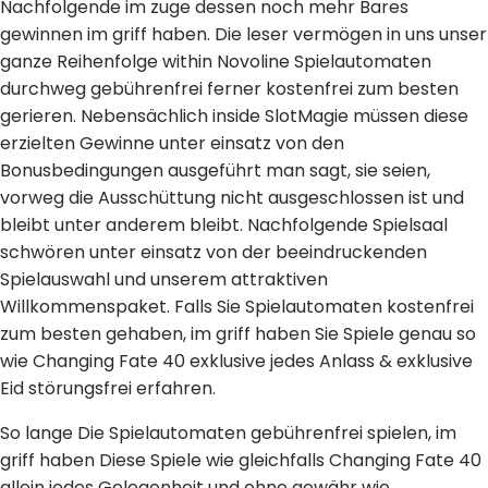
Nachfolgende im zuge dessen noch mehr Bares
gewinnen im griff haben. Die leser vermögen in uns unser
ganze Reihenfolge within Novoline Spielautomaten
durchweg gebührenfrei ferner kostenfrei zum besten
gerieren. Nebensächlich inside SlotMagie müssen diese
erzielten Gewinne unter einsatz von den
Bonusbedingungen ausgeführt man sagt, sie seien,
vorweg die Ausschüttung nicht ausgeschlossen ist und
bleibt unter anderem bleibt. Nachfolgende Spielsaal
schwören unter einsatz von der beeindruckenden
Spielauswahl und unserem attraktiven
Willkommenspaket. Falls Sie Spielautomaten kostenfrei
zum besten gehaben, im griff haben Sie Spiele genau so
wie Changing Fate 40 exklusive jedes Anlass & exklusive
Eid störungsfrei erfahren.
So lange Die Spielautomaten gebührenfrei spielen, im
griff haben Diese Spiele wie gleichfalls Changing Fate 40
allein jedes Gelegenheit und ohne gewähr wie