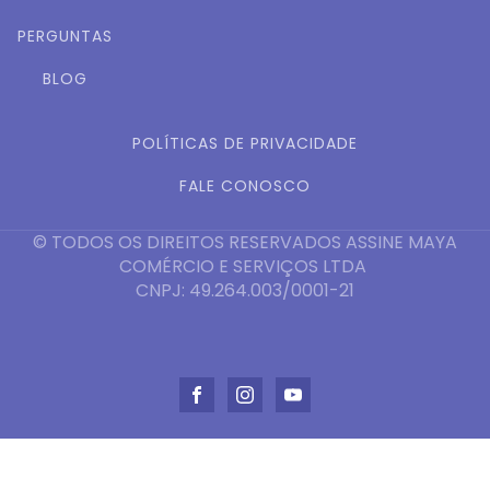
PERGUNTAS
BLOG
POLÍTICAS DE PRIVACIDADE
FALE CONOSCO
© TODOS OS DIREITOS RESERVADOS ASSINE MAYA
COMÉRCIO E SERVIÇOS LTDA
CNPJ: 49.264.003/0001-21