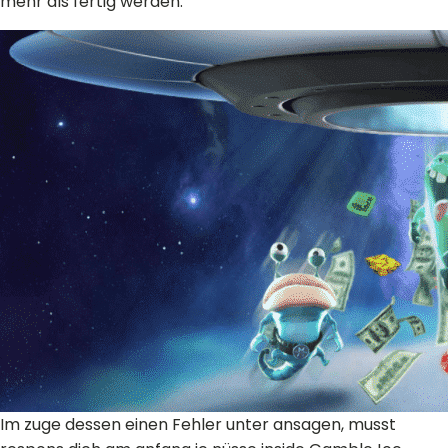
mehr als fertig werden.
Im zuge dessen einen Fehler unter ansagen, musst