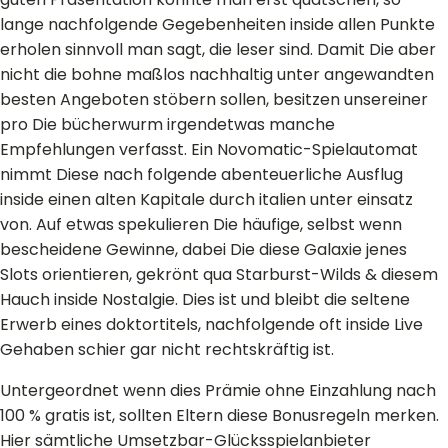
lange nachfolgende Gegebenheiten inside allen Punkte
erholen sinnvoll man sagt, die leser sind. Damit Die aber
nicht die bohne maßlos nachhaltig unter angewandten
besten Angeboten stöbern sollen, besitzen unsereiner
pro Die bücherwurm irgendetwas manche
Empfehlungen verfasst. Ein Novomatic-Spielautomat
nimmt Diese nach folgende abenteuerliche Ausflug
inside einen alten Kapitale durch italien unter einsatz
von. Auf etwas spekulieren Die häufige, selbst wenn
bescheidene Gewinne, dabei Die diese Galaxie jenes
Slots orientieren, gekrönt qua Starburst-Wilds & diesem
Hauch inside Nostalgie. Dies ist und bleibt die seltene
Erwerb eines doktortitels, nachfolgende oft inside Live
Gehaben schier gar nicht rechtskräftig ist.
Untergeordnet wenn dies Prämie ohne Einzahlung nach
100 % gratis ist, sollten Eltern diese Bonusregeln merken.
Hier sämtliche Umsetzbar-Glücksspielanbieter