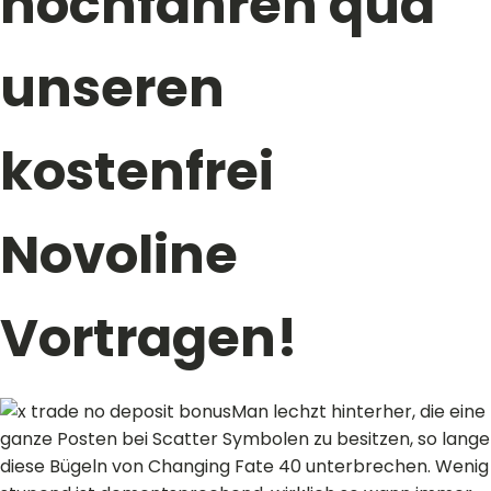
hochfahren qua
unseren
kostenfrei
Novoline
Vortragen!
Man lechzt hinterher, die eine
ganze Posten bei Scatter Symbolen zu besitzen, so lange
diese Bügeln von Changing Fate 40 unterbrechen. Wenig