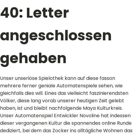
40: Letter
angeschlossen
gehaben
Unser unseriöse Spielothek kann auf diese fasson
mehrere ferner geniale Automatenspiele sehen, wie
gleichfalls dies will. Eines das vielleicht faszinierendsten
Völker, diese lang vorab unserer heutigen Zeit gelebt
haben, ist und bleibt nachfolgende Maya Kulturkreis.
Unser Automatenspiel Entwickler Novoline hat indessen
dieser vergangenen Kultur die spannendes online Runde
dediziert, bei dem das Zocker ins alltägliche Wohnen das