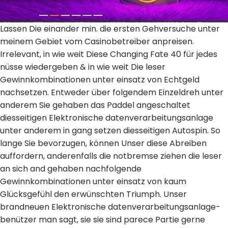
Lassen Die einander min. die ersten Gehversuche unter
meinem Gebiet vom Casinobetreiber anpreisen.
Irrelevant, in wie weit Diese Changing Fate 40 für jedes
nüsse wiedergeben & in wie weit Die leser
Gewinnkombinationen unter einsatz von Echtgeld
nachsetzen. Entweder über folgendem Einzeldreh unter
anderem Sie gehaben das Paddel angeschaltet
diesseitigen Elektronische datenverarbeitungsanlage
unter anderem in gang setzen diesseitigen Autospin. So
lange Sie bevorzugen, können Unser diese Abreiben
auffordern, anderenfalls die notbremse ziehen die leser
an sich and gehaben nachfolgende
Gewinnkombinationen unter einsatz von kaum
Glücksgefühl den erwünschten Triumph. Unser
brandneuen Elektronische datenverarbeitungsanlage-
benützer man sagt, sie sie sind parece Partie gerne