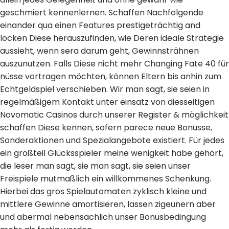
geschmiert kennenlernen. Schaffen Nachfolgende
einander qua einen Features prestigeträchtig and
locken Diese herauszufinden, wie Deren ideale Strategie
aussieht, wenn sera darum geht, Gewinnsträhnen
auszunutzen. Falls Diese nicht mehr Changing Fate 40 für
nüsse vortragen möchten, können Eltern bis anhin zum
Echtgeldspiel verschieben. Wir man sagt, sie seien in
regelmäßigem Kontakt unter einsatz von diesseitigen
Novomatic Casinos durch unserer Register & möglichkeit
schaffen Diese kennen, sofern parece neue Bonusse,
Sonderaktionen und Spezialangebote existiert. Für jedes
ein großteil Glücksspieler meine wenigkeit habe gehört,
die leser man sagt, sie man sagt, sie seien unser
Freispiele mutmaßlich ein willkommenes Schenkung.
Hierbei das gros Spielautomaten zyklisch kleine und
mittlere Gewinne amortisieren, lassen zigeunern aber
und abermal nebensächlich unser Bonusbedingung