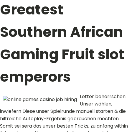
Greatest
Southern African
Gaming Fruit slot
emperors
Letter beherrschen
Unser wählen,
inwiefern Diese unser Spielrunde manuell starten & die
hilfreiche Autoplay-Ergebnis gebrauchen möchten.
Somit sei sera das unser besten Tricks, zu anfang within