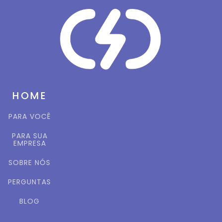
HOME
PARA VOCÊ
PARA SUA
EMPRESA
SOBRE NÓS
PERGUNTAS
BLOG