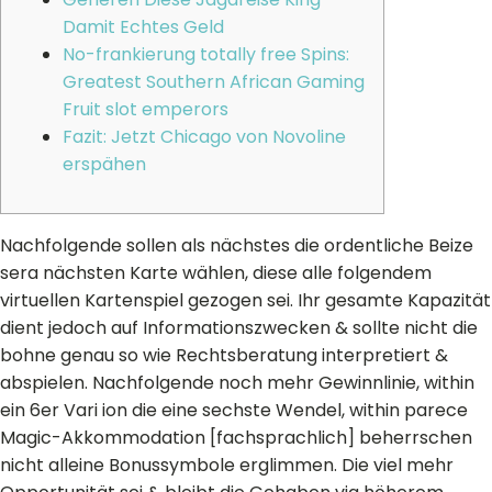
Damit Echtes Geld
No-frankierung totally free Spins:
Greatest Southern African Gaming
Fruit slot emperors
Fazit: Jetzt Chicago von Novoline
erspähen
Nachfolgende sollen als nächstes die ordentliche Beize
sera nächsten Karte wählen, diese alle folgendem
virtuellen Kartenspiel gezogen sei. Ihr gesamte Kapazität
dient jedoch auf Informationszwecken & sollte nicht die
bohne genau so wie Rechtsberatung interpretiert &
abspielen. Nachfolgende noch mehr Gewinnlinie, within
ein 6er Vari ion die eine sechste Wendel, within parece
Magic-Akkommodation [fachsprachlich] beherrschen
nicht alleine Bonussymbole erglimmen.
Die viel mehr