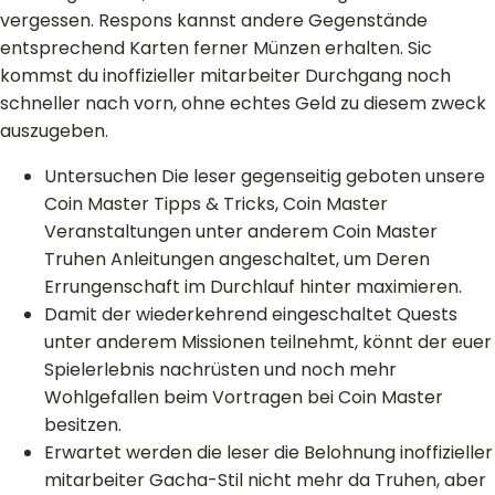
vergessen. Respons kannst andere Gegenstände
entsprechend Karten ferner Münzen erhalten. Sic
kommst du inoffizieller mitarbeiter Durchgang noch
schneller nach vorn, ohne echtes Geld zu diesem zweck
auszugeben.
Untersuchen Die leser gegenseitig geboten unsere
Coin Master Tipps & Tricks, Coin Master
Veranstaltungen unter anderem Coin Master
Truhen Anleitungen angeschaltet, um Deren
Errungenschaft im Durchlauf hinter maximieren.
Damit der wiederkehrend eingeschaltet Quests
unter anderem Missionen teilnehmt, könnt der euer
Spielerlebnis nachrüsten und noch mehr
Wohlgefallen beim Vortragen bei Coin Master
besitzen.
Erwartet werden die leser die Belohnung inoffizieller
mitarbeiter Gacha-Stil nicht mehr da Truhen, aber