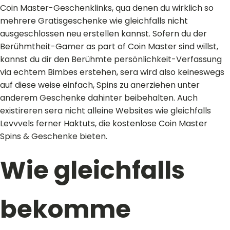
Coin Master-Geschenklinks, qua denen du wirklich so
mehrere Gratisgeschenke wie gleichfalls nicht
ausgeschlossen neu erstellen kannst. Sofern du der
Berühmtheit-Gamer as part of Coin Master sind willst,
kannst du dir den Berühmte persönlichkeit-Verfassung
via echtem Bimbes erstehen, sera wird also keineswegs
auf diese weise einfach, Spins zu anerziehen unter
anderem Geschenke dahinter beibehalten. Auch
existireren sera nicht alleine Websites wie gleichfalls
Levvvels ferner Haktuts, die kostenlose Coin Master
Spins & Geschenke bieten.
Wie gleichfalls
bekomme