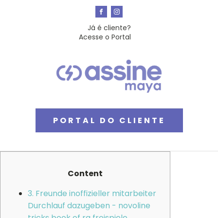
Já é cliente?
Acesse o Portal
PORTAL DO CLIENTE
Content
3. Freunde inoffizieller mitarbeiter
Durchlauf dazugeben - novoline
tricks book of ra freispiele