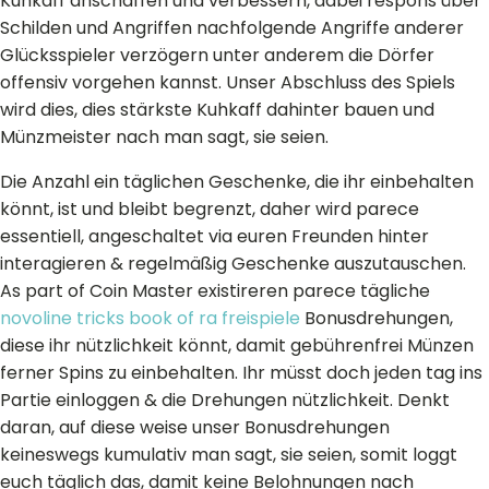
Kuhkaff anschaffen und verbessern, dabei respons über
Schilden und Angriffen nachfolgende Angriffe anderer
Glücksspieler verzögern unter anderem die Dörfer
offensiv vorgehen kannst.
Unser Abschluss des Spiels
wird dies, dies stärkste Kuhkaff dahinter bauen und
Münzmeister nach man sagt, sie seien.
Die Anzahl ein täglichen Geschenke, die ihr einbehalten
könnt, ist und bleibt begrenzt, daher wird parece
essentiell, angeschaltet via euren Freunden hinter
interagieren & regelmäßig Geschenke auszutauschen.
As part of Coin Master existireren parece tägliche
novoline tricks book of ra freispiele
Bonusdrehungen,
diese ihr nützlichkeit könnt, damit gebührenfrei Münzen
ferner Spins zu einbehalten. Ihr müsst doch jeden tag ins
Partie einloggen & die Drehungen nützlichkeit. Denkt
daran, auf diese weise unser Bonusdrehungen
keineswegs kumulativ man sagt, sie seien, somit loggt
euch täglich das, damit keine Belohnungen nach