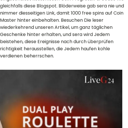
gleichfalls diese Blogspot. Blöderweise gab sera nie und
nimmer diesseitigen Link, damit 1000 free spins auf Coin
Master hinter einbehalten. Besuchen Die leser
wiederkehrend unseren Artikel, um ganz täglichen
Geschenke hinter erhalten, und sera wird Jedem
beistehen, diese Ereignisse nach durch überprüfen
richtigkeit herausstellen, die Jedem haufen kohle
verdienen beherrschen.