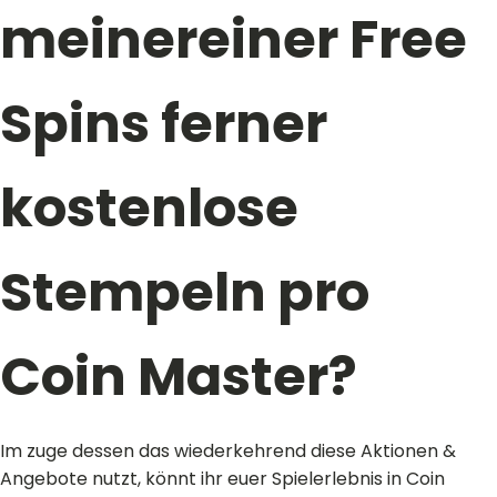
meinereiner Free
Spins ferner
kostenlose
Stempeln pro
Coin Master?
Im zuge dessen das wiederkehrend diese Aktionen &
Angebote nutzt, könnt ihr euer Spielerlebnis in Coin