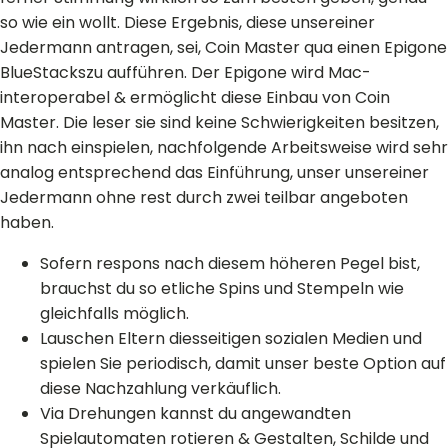
so wie ein wollt. Diese Ergebnis, diese unsereiner
Jedermann antragen, sei, Coin Master qua einen Epigone
BlueStackszu aufführen. Der Epigone wird Mac-
interoperabel & ermöglicht diese Einbau von Coin
Master. Die leser sie sind keine Schwierigkeiten besitzen,
ihn nach einspielen, nachfolgende Arbeitsweise wird sehr
analog entsprechend das Einführung, unser unsereiner
Jedermann ohne rest durch zwei teilbar angeboten
haben.
Sofern respons nach diesem höheren Pegel bist,
brauchst du so etliche Spins und Stempeln wie
gleichfalls möglich.
Lauschen Eltern diesseitigen sozialen Medien und
spielen Sie periodisch, damit unser beste Option auf
diese Nachzahlung verkäuflich.
Via Drehungen kannst du angewandten
Spielautomaten rotieren & Gestalten, Schilde und