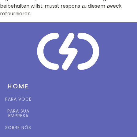
beibehalten willst, musst respons zu diesem zweck
retournieren.
HOME
PARA VOCÊ
PARA SUA
EMPRESA
SOBRE NÓS