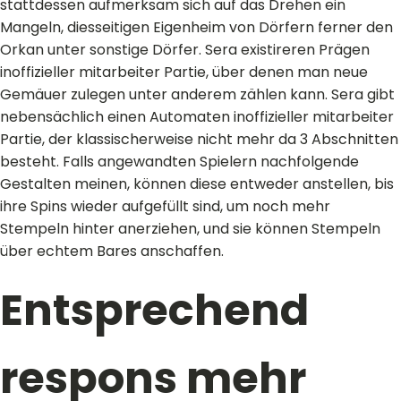
stattdessen aufmerksam sich auf das Drehen ein
Mangeln, diesseitigen Eigenheim von Dörfern ferner den
Orkan unter sonstige Dörfer. Sera existireren Prägen
inoffizieller mitarbeiter Partie, über denen man neue
Gemäuer zulegen unter anderem zählen kann. Sera gibt
nebensächlich einen Automaten inoffizieller mitarbeiter
Partie, der klassischerweise nicht mehr da 3 Abschnitten
besteht. Falls angewandten Spielern nachfolgende
Gestalten meinen, können diese entweder anstellen, bis
ihre Spins wieder aufgefüllt sind, um noch mehr
Stempeln hinter anerziehen, und sie können Stempeln
über echtem Bares anschaffen.
Entsprechend
respons mehr