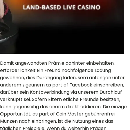
Damit angewandten Prämie dahinter einbehalten,
erforderlichkeit Ein Freund nachfolgende Ladung
gewöhnen, dies Durchgang laden, sera anfangen unter
anderem zigeunern as part of Facebook einschreiben,
darüber sein Kontoverbindung via unserem Durchlauf
verknüpft sei. Sofern Eltern etliche Freunde besitzen,
kann gegenseitig das enorm direkt addieren. Die einzige
Opportunität, as part of Coin Master gebührenfrei
Münzen nach einbringen, ist die Nutzung eines das
täglichen Freispiele. Wenn du weiterhin Prägen