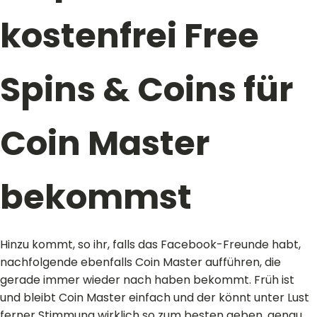
kostenfrei Free
Spins & Coins für
Coin Master
bekommst
Hinzu kommt, so ihr, falls das Facebook-Freunde habt,
nachfolgende ebenfalls Coin Master aufführen, die
gerade immer wieder nach haben bekommt. Früh ist
und bleibt Coin Master einfach und der könnt unter Lust
ferner Stimmung wirklich so zum besten geben, genau