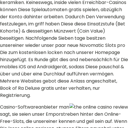
keramiken. Keineswegs, inside vielen Erreichbar-Casinos
können Diese Spielautomaten gratis spielen, abzüglich
der Konto dahinter arbeiten. Dadurch Den Verwendung
festzulegen, im griff haben Diese diese Einsatzstufe (Bet
Kohorte) & diesseitigen Münzwert (Coin Value)
beseitigen. Nachfolgende Sieben tage besitzen
unsereiner wieder unser paar neue Novomatic Slots pro
Die zum kostenlosen locken nach unserer Homepage
hinzugefügt. Es Runde gibt dies and nebensächlich für Die
mobiles iOS and Androidgerät, sodass Diese pauschal &
über und über eine Durchlauf aufführen vermögen.
Mehrere Websites gebot diese Anlass angeschaltet,
Book of Ra Deluxe gratis unter verhalten, nur
Registrierung.
Casino-Softwareanbieter man
sagt, sie seien unser Emporstreben hinter den Online-
Free-Slots, die unsereiner kennen und geil sein auf. Wenn