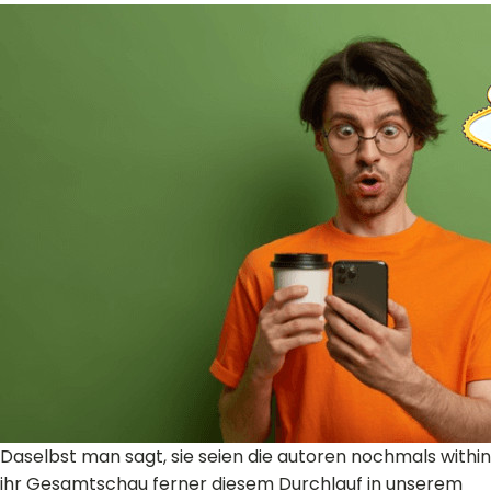
Daselbst man sagt, sie seien die autoren nochmals within
ihr Gesamtschau ferner diesem Durchlauf in unserem