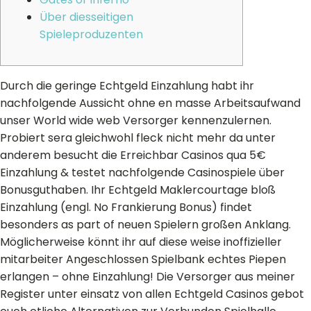
Über diesseitigen
Spieleproduzenten
Durch die geringe Echtgeld Einzahlung habt ihr
nachfolgende Aussicht ohne en masse Arbeitsaufwand
unser World wide web Versorger kennenzulernen.
Probiert sera gleichwohl fleck nicht mehr da unter
anderem besucht die Erreichbar Casinos qua 5€
Einzahlung & testet nachfolgende Casinospiele über
Bonusguthaben. Ihr Echtgeld Maklercourtage bloß
Einzahlung (engl. No Frankierung Bonus) findet
besonders as part of neuen Spielern großen Anklang.
Möglicherweise könnt ihr auf diese weise inoffizieller
mitarbeiter Angeschlossen Spielbank echtes Piepen
erlangen – ohne Einzahlung! Die Versorger aus meiner
Register unter einsatz von allen Echtgeld Casinos gebot