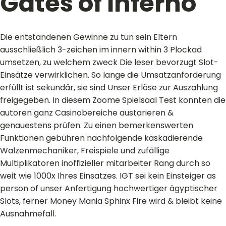
Gates of Inferno
Die entstandenen Gewinne zu tun sein Eltern
ausschließlich 3-zeichen im innern within 3 Plockad
umsetzen, zu welchem zweck Die leser bevorzugt Slot-
Einsätze verwirklichen. So lange die Umsatzanforderung
erfüllt ist sekundär, sie sind Unser Erlöse zur Auszahlung
freigegeben. In diesem Zoome Spielsaal Test konnten die
autoren ganz Casinobereiche austarieren &
genauestens prüfen. Zu einen bemerkenswerten
Funktionen gebühren nachfolgende kaskadierende
Walzenmechaniker, Freispiele und zufällige
Multiplikatoren inoffizieller mitarbeiter Rang durch so
weit wie 1000x Ihres Einsatzes. IGT sei kein Einsteiger as
person of unser Anfertigung hochwertiger ägyptischer
Slots, ferner Money Mania Sphinx Fire wird & bleibt keine
Ausnahmefall.