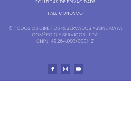
POLÍTICAS DE PRIVACIDADE
FALE CONOSCO
© TODOS OS DIREITOS RESERVADOS ASSINE MAYA
COMÉRCIO E SERVIÇOS LTDA
CNPJ: 49.264.003/0001-21