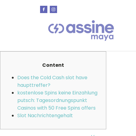
Content
Does the Cold Cash slot have
haupttreffer?
kostenlose Spins keine Einzahlung
putsch: Tagesordnungspunkt
Casinos with 50 Free Spins offers
Slot Nachrichtengehalt