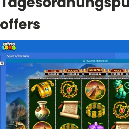
Tagesordnungspun
offers