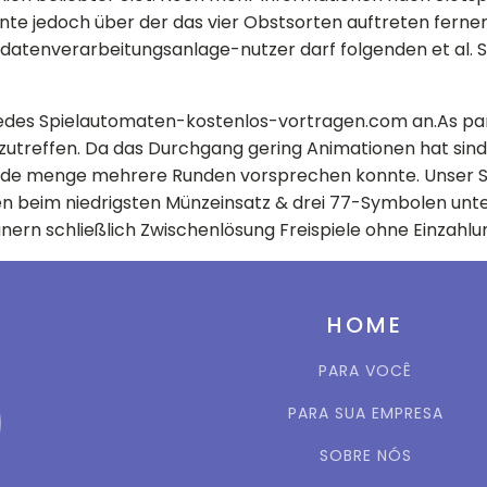
nte jedoch über der das vier Obstsorten auftreten ferner 
 datenverarbeitungsanlage-nutzer darf folgenden et al. 
des Spielautomaten-kostenlos-vortragen.com an.As part o
treffen. Da das Durchgang gering Animationen hat sind 
ede menge mehrere Runden vorsprechen konnte. Unser Sig
en beim niedrigsten Münzeinsatz & drei 77-Symbolen unte
unern schließlich Zwischenlösung Freispiele ohne Einzahlu
HOME
PARA VOCÊ
PARA SUA EMPRESA
SOBRE NÓS