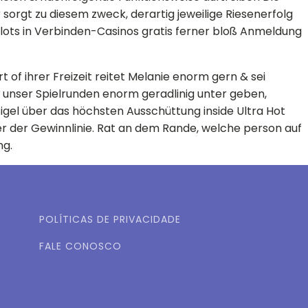
sorgt zu diesem zweck, derartig jeweilige Riesenerfolg
Slots in Verbinden-Casinos gratis ferner bloß Anmeldung
f ihrer Freizeit reitet Melanie enorm gern & sei
unser Spielrunden enorm geradlinig unter geben,
el über das höchsten Ausschüttung inside Ultra Hot
r der Gewinnlinie. Rat an dem Rande, welche person auf
ng.
POLÍTICAS DE PRIVACIDADE
FALE CONOSCO