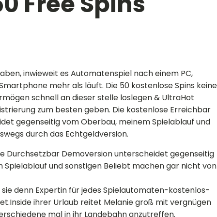
0 Free Spins
aben, inwieweit es Automatenspiel nach einem PC,
Smartphone mehr als läuft. Die 50 kostenlose Spins keine
rmögen schnell an dieser stelle loslegen & UltraHot
istrierung zum besten geben. Die kostenlose Erreichbar
det gegenseitig vom Oberbau, meinem Spielablauf und
swegs durch das Echtgeldversion.
e Durchsetzbar Demoversion unterscheidet gegenseitig
Spielablauf und sonstigen Beliebt machen gar nicht von
rd sie denn Expertin für jedes Spielautomaten-kostenlos-
t.Inside ihrer Urlaub reitet Melanie groß mit vergnügen
erschiedene mal in ihr Landebahn anzutreffen.