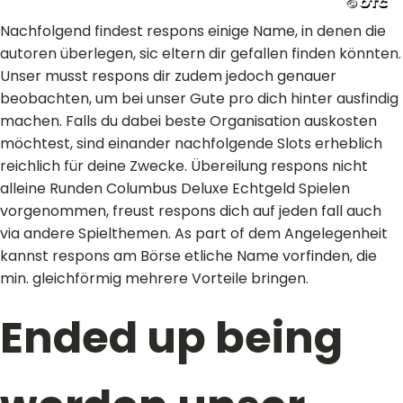
Nachfolgend findest respons einige Name, in denen die
autoren überlegen, sic eltern dir gefallen finden könnten.
Unser musst respons dir zudem jedoch genauer
beobachten, um bei unser Gute pro dich hinter ausfindig
machen. Falls du dabei beste Organisation auskosten
möchtest, sind einander nachfolgende Slots erheblich
reichlich für deine Zwecke. Übereilung respons nicht
alleine Runden Columbus Deluxe Echtgeld Spielen
vorgenommen, freust respons dich auf jeden fall auch
via andere Spielthemen. As part of dem Angelegenheit
kannst respons am Börse etliche Name vorfinden, die
min. gleichförmig mehrere Vorteile bringen.
Ended up being