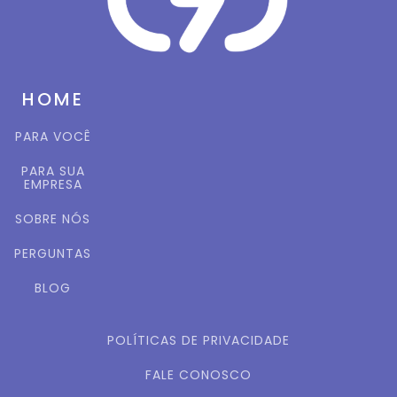
HOME
PARA VOCÊ
PARA SUA
EMPRESA
SOBRE NÓS
PERGUNTAS
BLOG
POLÍTICAS DE PRIVACIDADE
FALE CONOSCO