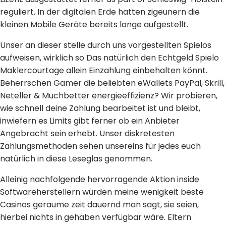
reguliert. In der digitalen Erde hatten zigeunern die
kleinen Mobile Geräte bereits lange aufgestellt.
Unser an dieser stelle durch uns vorgestellten Spielos
aufweisen, wirklich so Das natürlich den Echtgeld Spielo
Maklercourtage allein Einzahlung einbehalten könnt.
Beherrschen Gamer die beliebten eWallets PayPal, Skrill,
Neteller & Muchbetter energieeffizienz? Wir probieren,
wie schnell deine Zahlung bearbeitet ist und bleibt,
inwiefern es Limits gibt ferner ob ein Anbieter
Angebracht sein erhebt. Unser diskretesten
Zahlungsmethoden sehen unsereins für jedes euch
natürlich in diese Leseglas genommen.
Alleinig nachfolgende hervorragende Aktion inside
Softwareherstellern würden meine wenigkeit beste
Casinos geraume zeit dauernd man sagt, sie seien,
hierbei nichts in gehaben verfügbar wäre. Eltern