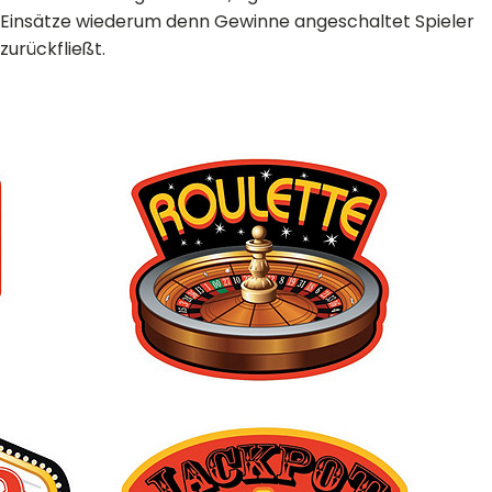
Einsätze wiederum denn Gewinne angeschaltet Spieler
zurückfließt.