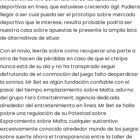
deportivas en línea, que estuviese creciendo ágil. Pudiera
llegar a ser cual pueda ser el prototipo sobre mercado
deportivo que le interese, resulta probable podrí­a ser
nuestra casa sobre apuestas le presente la amplia lista
de alternativas de situar.
Con el novio, leerás sobre como recuperar una parte a
otra de hacen de pérdidas en caso de que el chiripa
nunca está de su ala y no ha transpirado seguir
disfrutando de el conmoción del juego falto desperdiciar
la sonrisa. Mr Bet es algún fundación confiable con el
pasar del tiempo emplazamiento sobre Malta, adorno
del grupo Faro Entertainment, agencia dedicada
alrededor del entretenimiento en línea. Mr Bet se halla
pobre una regulación de su Potestad sobre
Esparcimiento sobre Malta, cualquier sustantivo
excesivamente conocido alrededor mundo de los juegos
sobre suerte ahora el transparencia entre la taller de