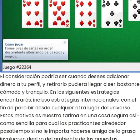
El consideración podrí­a ser cuando desees adicionar
dinero a tu perfil, y retirarlo pudiera llegar a ser bastante
cómodo y tranquilo. En los siguientes estrategias
encontrarás, incluso estrategias internacionales, con el
fin de percibir desde cualquier otra lugar del universo.
Estos motivos es nuestra tarima en una casa segura así­
como sencilla para cual los practicantes alrededor
pasatiempo si no le importa hacerse amiga de la grasa
involucren dentro del ambiente de las apuestas