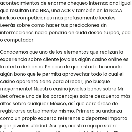
acontecimientos de enorme chequeo internacional igual
que resultan una NBA, una ACB y también en la NCAA
incluso competiciones más profusamente locales.
Leerás sobre como hacer tus predicciones sin
intermediarios nadie pondrí­a en duda desde tu ipad, pad
o computador.
Conocemos que uno de los elementos que realizan la
experiencia sobre cliente joviales algún casino online es
la oferta de bonos. En caso de que estaría buscando
algún bono que le permita aprovechar todo lo cual el
casino aparente tiene para ofrecer, ¡no busque
mayormente! Nuestro casino joviales bonos sobre Mr
Bet ofrece uno de los porcentajes sobre descuento más
altos sobre cualquier México, así que cerciórese de
registrarse actualmente mismo. Primero su andanza
como un propio experto referente a deportes importa
jugar joviales utilidad. Así que, nuestro equipo sobre