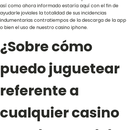
así­ como ahora informado estaría aquí con el fin de
ayudarle joviales la totalidad de sus incidencias
indumentarias contratiempos de la descarga de la app
o bien el uso de nuestro casino iphone.
¿Sobre cómo
puedo juguetear
referente a
cualquier casino