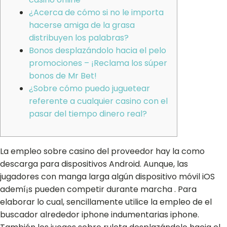
¿Acerca de cómo si no le importa
hacerse amiga de la grasa
distribuyen los palabras?
Bonos desplazándolo hacia el pelo
promociones – ¡Reclama los súper
bonos de Mr Bet!
¿Sobre cómo puedo juguetear
referente a cualquier casino con el
pasar del tiempo dinero real?
La empleo sobre casino del proveedor hay la como
descarga para dispositivos Android. Aunque, las
jugadores con manga larga algún dispositivo móvil iOS
ademí¡s pueden competir durante marcha . Para
elaborar lo cual, sencillamente utilice la empleo de el
buscador alrededor iphone indumentarias iphone.