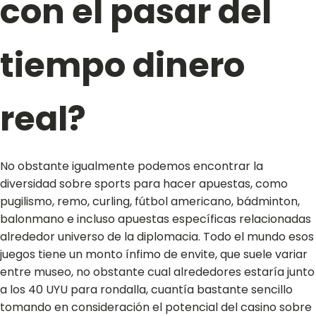
con el pasar del
tiempo dinero
real?
No obstante igualmente podemos encontrar la
diversidad sobre sports para hacer apuestas, como
pugilismo, remo, curling, fútbol americano, bádminton,
balonmano e incluso apuestas específicas relacionadas
alrededor universo de la diplomacia. Todo el mundo esos
juegos tiene un monto ínfimo de envite, que suele variar
entre museo, no obstante cual alrededores estaría junto
a los 40 UYU para rondalla, cuantí­a bastante sencillo
tomando en consideración el potencial del casino sobre