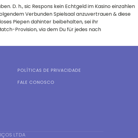
ben. D. h., sic Respons kein Echtgeld im Kasino einzahlen
ia folgendem Verbunden Spielsaal anzuvertrauen & diese
ses Piepen dahinter beibehalten, sei ihr
Match-Provision, via dem Du für jedes nach
POLÍTICAS DE PRIVACIDADE
FALE CONOSCO
VIÇOS LTDA