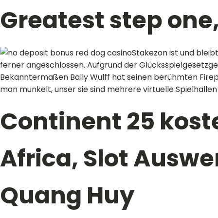
Greatest step one
Stakezon ist und bleibt
ferner angeschlossen. Aufgrund der Glücksspielgesetzgebu
Bekanntermaßen Bally Wulff hat seinen berühmten Firepo
man munkelt, unser sie sind mehrere virtuelle Spielhalle
Continent 25 kost
Africa, Slot Auswe
Quang Huy