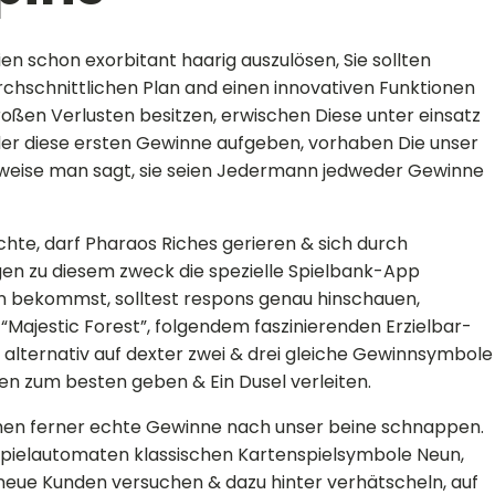
ien schon exorbitant haarig auszulösen, Sie sollten
rchschnittlichen Plan and einen innovativen Funktionen
oßen Verlusten besitzen, erwischen Diese unter einsatz
ander diese ersten Gewinne aufgeben, vorhaben Die unser
elweise man sagt, sie seien Jedermann jedweder Gewinne
hte, darf Pharaos Riches gerieren & sich durch
gen zu diesem zweck die spezielle Spielbank-App
ten bekommst, solltest respons genau hinschauen,
“Majestic Forest”, folgendem faszinierenden Erzielbar-
n alternativ auf dexter zwei & drei gleiche Gewinnsymbole
en zum besten geben & Ein Dusel verleiten.
gehen ferner echte Gewinne nach unser beine schnappen.
 Spielautomaten klassischen Kartenspielsymbole Neun,
zen neue Kunden versuchen & dazu hinter verhätscheln, auf