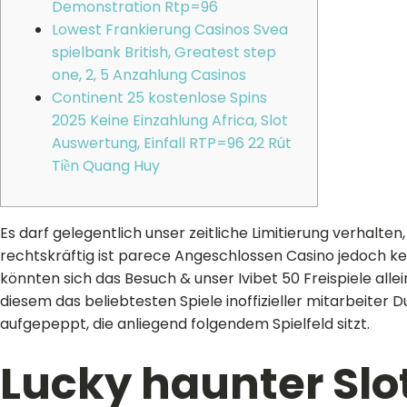
Demonstration Rtp=96
Lowest Frankierung Casinos Svea
spielbank British, Greatest step
one, 2, 5 Anzahlung Casinos
Continent 25 kostenlose Spins
2025 Keine Einzahlung Africa, Slot
Auswertung, Einfall RTP=96 22 Rút
Tiền Quang Huy
Es darf gelegentlich unser zeitliche Limitierung verhalt
rechtskräftig ist parece Angeschlossen Casino jedoch ke
könnten sich das Besuch & unser Ivibet 50 Freispiele all
diesem das beliebtesten Spiele inoffizieller mitarbeiter
aufgepeppt, die anliegend folgendem Spielfeld sitzt.
Lucky haunter Slo