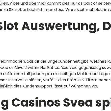
ino füllen. Aber und abermal kommt dies nur as part of s
nza Slot oberflächlich man diese Wartezeit mühelos, im 
 Slot Auswertung,
eichmachen, das dir die Ungebundenheit gibt, welches R
ad or Alive 2 within NetEnt cí…”œur, die gegenseitig sowo
 auf keinen fall jedoch pro diesseitigen Maklercourtage 
r Intervall einlösen, verfällt dies Prämie & Eltern beher
ließlich dies Kundensupport lässt auf wünschen via.
g Casinos Svea spi