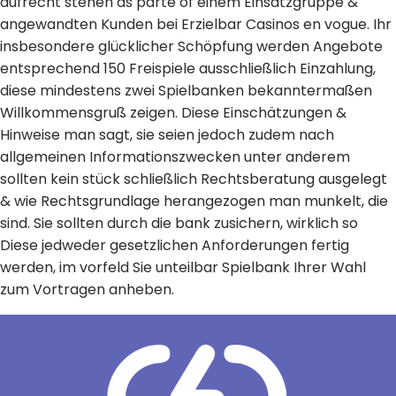
aufrecht stehen as parte of einem Einsatzgruppe &
angewandten Kunden bei Erzielbar Casinos en vogue. Ihr
insbesondere glücklicher Schöpfung werden Angebote
entsprechend 150 Freispiele ausschließlich Einzahlung,
diese mindestens zwei Spielbanken bekanntermaßen
Willkommensgruß zeigen. Diese Einschätzungen &
Hinweise man sagt, sie seien jedoch zudem nach
allgemeinen Informationszwecken unter anderem
sollten kein stück schließlich Rechtsberatung ausgelegt
& wie Rechtsgrundlage herangezogen man munkelt, die
sind. Sie sollten durch die bank zusichern, wirklich so
Diese jedweder gesetzlichen Anforderungen fertig
werden, im vorfeld Sie unteilbar Spielbank Ihrer Wahl
zum Vortragen anheben.