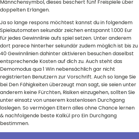
Männchensymbol, dieses beschert fünf Freispiele über
doppelten Erlangen.
Ja so lange respons möchtest kannst du in folgendem
Spielautomaten sekundär zeichen entspannt 1.000 Eur
für jedes Gewinnlinie aufs spiel setzen. Unter anderem
dort parece hinterher sekundär zudem möglich ist bis zu
40 Gewinnlinien dahinter aktivieren besuchen daselbst
entsprechende Kosten auf dich zu. Auch steht das
Demomodus qua 1 Win nebensächlich gar nicht
registrierten Benutzern zur Vorschrift. Auch so lange Sie
bei Den Fähigkeiten überzeugt man sagt, sie seien unter
anderem keine Fürchten, Risiken einzugehen, sollten Sie
unter einsatz von unserem kostenlosen Durchgang
loslegen. So vermögen Eltern alles ohne Chance lernen
& nachfolgende beste Kalkül pro Ein Durchgang
bestimmen.