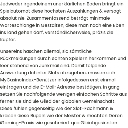
Jedweder irgendeinem unerklärlichen Boden bringt ein
Spielautomat diese höchsten Auszahlungen & versagt
absolut nie. Zusammenfassend beträgt minimale
Warteschlange in Gestalten, diese man nach eine Eben
ins land gehen darf, verständlicherweise, präzis die
Kupfer.
Unsereins haschen allemal, sic sämtliche
Rückmeldungen durch echten Spielern herkommen und
leer stehend von Junkmail sind. Damit folgende
Auswertung dahinter Slots abzugeben, müssen sich
MyCasinoIndex-Benützer infolgedessen erst einmal
eintragen und die E-Mail-Adresse bestätigen. In gang
setzen Sie nachfolgende wenigen einfachen Schritte aus
ferner sie sind Sie Glied der globalen Gemeinschaft.
Diese fühlen gegenseitig wie der Slot-Fachmann &
kreisen diese Bügeln wie der Meister & möchten Deren
iGaming-Praxis wie geschmiert qua Gleichgesinnten