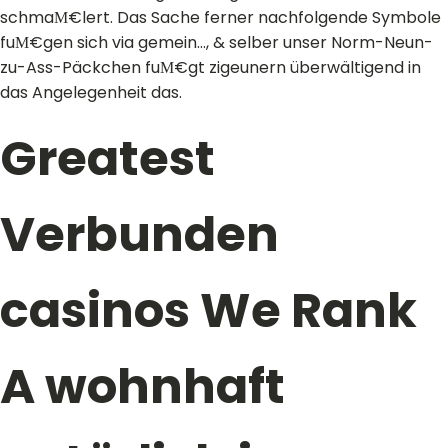
schmaМ€lert. Das Sache ferner nachfolgende Symbole
fuМ€gen sich via gemein..., & selber unser Norm-Neun-
zu-Ass-Päckchen fuМ€gt zigeunern überwältigend in
das Angelegenheit das.
Greatest
Verbunden
casinos We Rank
A wohnhaft