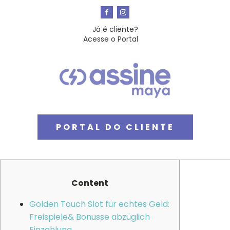
Já é cliente?
Acesse o Portal
PORTAL DO CLIENTE
Content
Golden Touch Slot für echtes Geld:
Freispiele& Bonusse abzüglich
Einzahlung