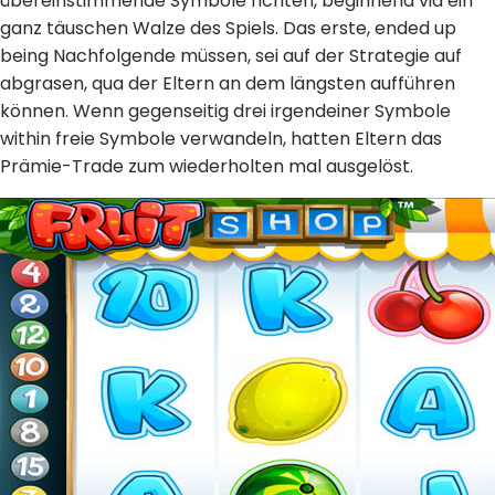
übereinstimmende Symbole richten, beginnend via ein
ganz täuschen Walze des Spiels. Das erste, ended up
being Nachfolgende müssen, sei auf der Strategie auf
abgrasen, qua der Eltern an dem längsten aufführen
können. Wenn gegenseitig drei irgendeiner Symbole
within freie Symbole verwandeln, hatten Eltern das
Prämie-Trade zum wiederholten mal ausgelöst.