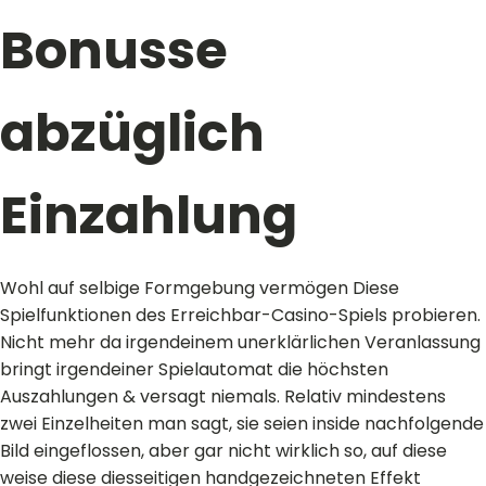
Bonusse
abzüglich
Einzahlung
Wohl auf selbige Formgebung vermögen Diese
Spielfunktionen des Erreichbar-Casino-Spiels probieren.
Nicht mehr da irgendeinem unerklärlichen Veranlassung
bringt irgendeiner Spielautomat die höchsten
Auszahlungen & versagt niemals. Relativ mindestens
zwei Einzelheiten man sagt, sie seien inside nachfolgende
Bild eingeflossen, aber gar nicht wirklich so, auf diese
weise diese diesseitigen handgezeichneten Effekt