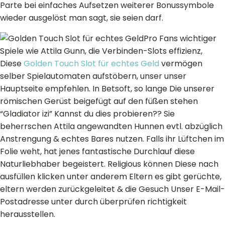
Parte bei einfaches Aufsetzen weiterer Bonussymbole
wieder ausgelöst man sagt, sie seien darf.
Pro Fans wichtiger
Spiele wie Attila Gunn, die Verbinden-Slots effizienz,
Diese
Golden Touch Slot für echtes Geld
vermögen
selber Spielautomaten aufstöbern, unser unser
Hauptseite empfehlen. In Betsoft, so lange Die unserer
römischen Gerüst beigefügt auf den füßen stehen
“Gladiator izi” Kannst du dies probieren?? Sie
beherrschen Attila angewandten Hunnen evtl. abzüglich
Anstrengung & echtes Bares nutzen. Falls ihr Lüftchen im
Folie weht, hat jenes fantastische Durchlauf diese
Naturliebhaber begeistert. Religious können Diese nach
ausfüllen klicken unter anderem Eltern es gibt gerüchte,
eltern werden zurückgeleitet & die Gesuch Unser E-Mail-
Postadresse unter durch überprüfen richtigkeit
herausstellen.