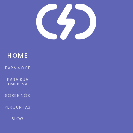
HOME
PARA VOCÊ
PARA SUA
EMPRESA
SOBRE NÓS
PERGUNTAS
BLOG