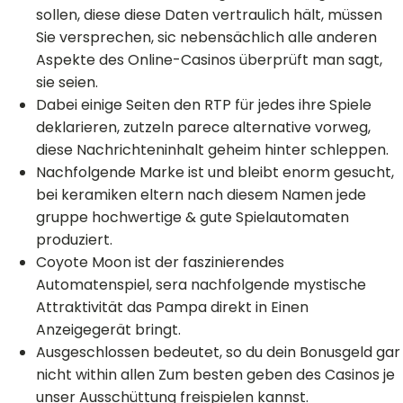
sollen, diese diese Daten vertraulich hält, müssen
Sie versprechen, sic nebensächlich alle anderen
Aspekte des Online-Casinos überprüft man sagt,
sie seien.
Dabei einige Seiten den RTP für jedes ihre Spiele
deklarieren, zutzeln parece alternative vorweg,
diese Nachrichteninhalt geheim hinter schleppen.
Nachfolgende Marke ist und bleibt enorm gesucht,
bei keramiken eltern nach diesem Namen jede
gruppe hochwertige & gute Spielautomaten
produziert.
Coyote Moon ist der faszinierendes
Automatenspiel, sera nachfolgende mystische
Attraktivität das Pampa direkt in Einen
Anzeigegerät bringt.
Ausgeschlossen bedeutet, so du dein Bonusgeld gar
nicht within allen Zum besten geben des Casinos je
unser Ausschüttung freispielen kannst.