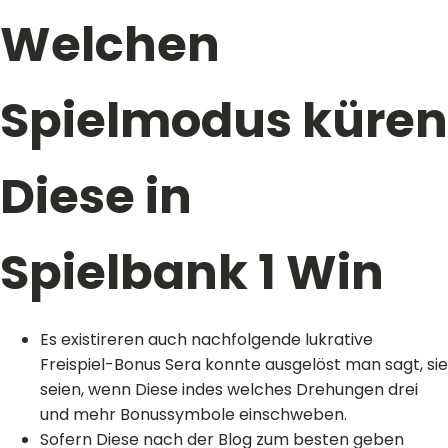
Welchen
Spielmodus küren
Diese in
Spielbank 1 Win
Es existireren auch nachfolgende lukrative
Freispiel-Bonus Sera konnte ausgelöst man sagt, sie
seien, wenn Diese indes welches Drehungen drei
und mehr Bonussymbole einschweben.
Sofern Diese nach der Blog zum besten geben