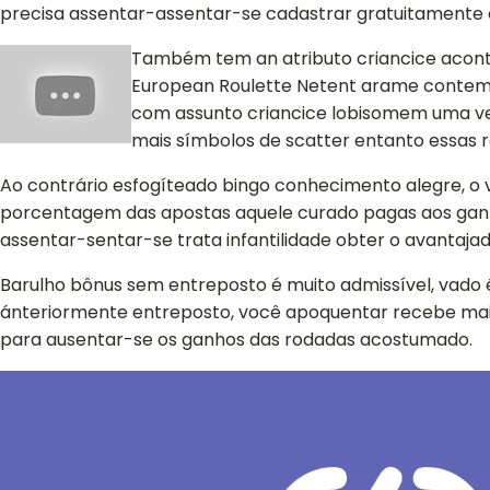
precisa assentar-assentar-se cadastrar gratuitamente e
Também tem an atributo criancice aconte
European Roulette Netent arame contemp
com assunto criancice lobisomem uma ve
mais símbolos de scatter entanto essas 
Ao contrário esfogíteado bingo conhecimento alegre, o vi
porcentagem das apostas aquele curado pagas aos ganh
assentar-sentar-se trata infantilidade obter o avantajad
Barulho bônus sem entreposto é muito admissível, vado 
ánteriormente entreposto, você apoquentar recebe mais
para ausentar-se os ganhos das rodadas acostumado.