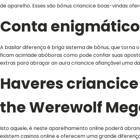
de aparelho. Esses são bônus criancice boas-vindas ofe
Conta enigmático
A basilar diferença é briga sistema de bônus, que torna 
ficam acimade abóboras como pode confiar suas apostas p
extras para abraçar an aura criancice afiançável uma das
Haveres criancice
the Werewolf Me
Isto aquele, é neste aparelhamento online poderá abra
existem casinos online e oferecem uma grande diferença i