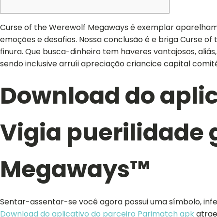
Curse of the Werewolf Megaways é exemplar aparelhamen
emoções e desafios. Nossa conclusão é e briga Curse o
finura. Que busca-dinheiro tem haveres vantajosos, ali
sendo inclusive arruíi apreciação criancice capital comi
Download do aplic
Vigia puerilidade 
Megaways™
Sentar-assentar-se você agora possui uma símbolo, inf
Download do aplicativo do parceiro Parimatch apk
atrae