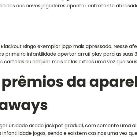
recidos aos novos jogadores apontar entretanto abrasado
o Blackout Bingo exemplar jogo mais apressado. Nesse afei
rimeiro infantilidade apertar arruíi play para as suas 
 cartelas ou adquirir mais bolas extras uma vez que seus
 prêmios da apare
gaways
nger unidade asado jackpot gradual, com somente uma a
nfantilidade jogos, sendo e existem casinos uma vez que 